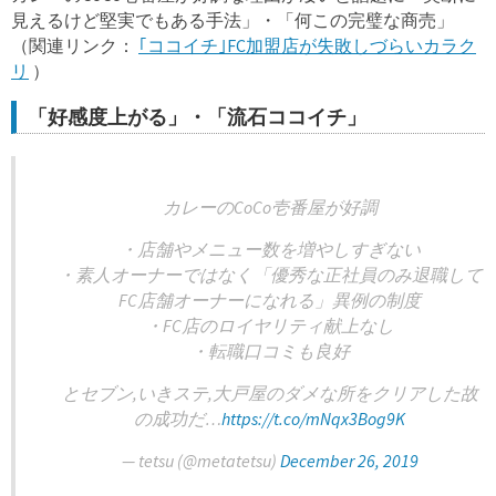
見えるけど堅実でもある手法」・「何この完璧な商売」
（関連リンク：
｢ココイチ｣FC加盟店が失敗しづらいカラク
リ
）
「好感度上がる」・「流石ココイチ」
カレーのCoCo壱番屋が好調
・店舗やメニュー数を増やしすぎない
・素人オーナーではなく「優秀な正社員のみ退職して
FC店舗オーナーになれる」異例の制度
・FC店のロイヤリティ献上なし
・転職口コミも良好
とセブン,いきステ,大戸屋のダメな所をクリアした故
の成功だ…
https://t.co/mNqx3Bog9K
— tetsu (@metatetsu)
December 26, 2019