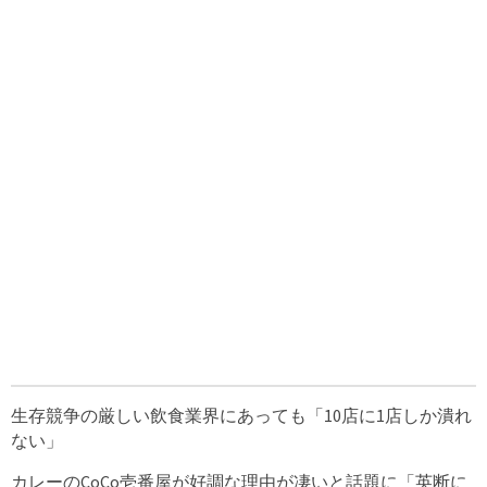
生存競争の厳しい飲食業界にあっても「10店に1店しか潰れ
ない」
カレーのCoCo壱番屋が好調な理由が凄いと話題に「英断に