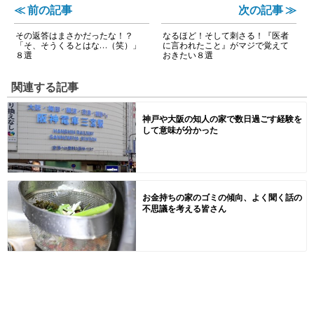
≪ 前の記事
次の記事 ≫
その返答はまさかだったな！？
なるほど！そして刺さる！『医者
「そ、そうくるとはな…（笑）」
に言われたこと』がマジで覚えて
８選
おきたい８選
関連する記事
神戸や大阪の知人の家で数日過ごす経験を
して意味が分かった
お金持ちの家のゴミの傾向、よく聞く話の
不思議を考える皆さん