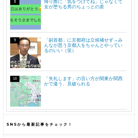
帰り際に「気をつけてね」じゃなくて
女が堕ちる男のちょっとの差
「副首都」に京都府は立候補せず→み
んなが思う京都人をちゃんとやってい
るのいい（笑）
「失礼します」の言い方が関東か関西
かで違う、見破られる
SNSから最新記事をチェック！