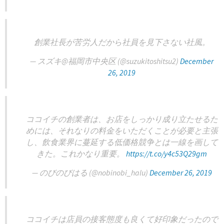
創業社長が苦労人だから社員を見下さない社風。
— スズキ@福岡市中央区 (@suzukitoshitsu2)
December
26, 2019
ココイチの創業者は、お店をしっかり成り立たせるた
めには、それなりの料金をいただくことが必要と主張
し、飲食業界に蔓延する低価格競争とは一線を画して
きた。これかなり重要。
https://t.co/y4c53Q29gm
— のびのびはる (@nobinobi_halu)
December 26, 2019
ココイチは店員の接客態度も良くて好印象だったので