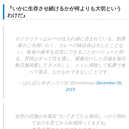
『いかに生存させ続けるかが何よりも大切という
わけだ』
ロイヤリティはルーの仕入れ値に含まれている。創業
者のご夫婦いわく、カレーの味自体は大したことな
い、飲食の基本を忠実にできることがバリューと仰
る。苦情はすべて目を通し、暖簾分けした店舗を毎日
数店舗視察してダメ出しし、トイレ掃除して私費で食
べて退店。なかなかできないことです。
— ばんばん＠ポンコツSE (@banbanxp)
December 26,
2019
近所の店舗が台風近づいてきてたら毎回しっかり閉め
てるのを見てから好感持ってますね。