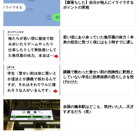
【腹落ちした】自分が他人にイライラする
ポイントの実相
若い頃にあり余っていた無尽蔵の体力！本
来の役目に気づく頃にはもう時すでに遅し
講義で教わった覚せい剤の危険性に釈然と
していない学生に効果抜群の恐ろしさを投
げかけた
全国の橋本駅はどこも、気付いた人…天才
すぎるだろ（笑）