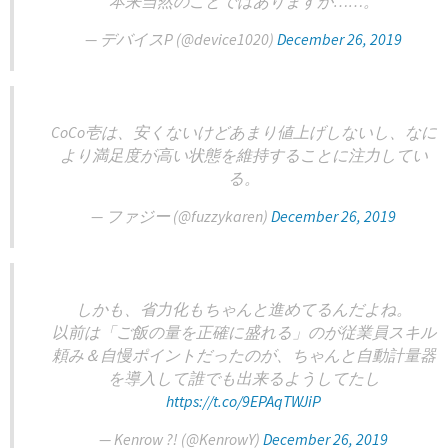
本来当然のことではありますが……。
— デバイスP (@device1020)
December 26, 2019
CoCo壱は、安くないけどあまり値上げしないし、なに
より満足度が高い状態を維持することに注力してい
る。
— ファジー (@fuzzykaren)
December 26, 2019
しかも、省力化もちゃんと進めてるんだよね。
以前は「ご飯の量を正確に盛れる」のが従業員スキル
頼み＆自慢ポイントだったのが、ちゃんと自動計量器
を導入して誰でも出来るようしてたし
https://t.co/9EPAqTWJiP
— Kenrow ?! (@KenrowY)
December 26, 2019