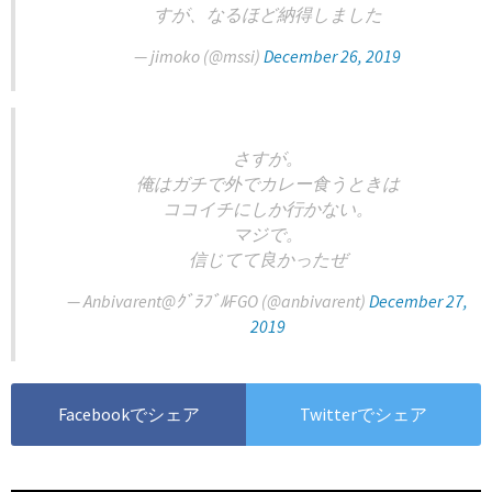
すが、なるほど納得しました
— jimoko (@mssi)
December 26, 2019
さすが。
俺はガチで外でカレー食うときは
ココイチにしか行かない。
マジで。
信じてて良かったぜ
— Anbivarent@ｸﾞﾗﾌﾞﾙFGO (@anbivarent)
December 27,
2019
Facebookでシェア
Twitterでシェア