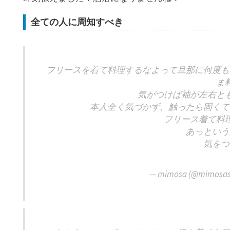
全ての人に周知すべき
フリースを着て料理するなよって旦那に何度も
ま
気がつけば袖が左右と
本人全く気づかず、触ったら固くて
フリース着て料
あっという
気をつ
— mimosa (@mimosa