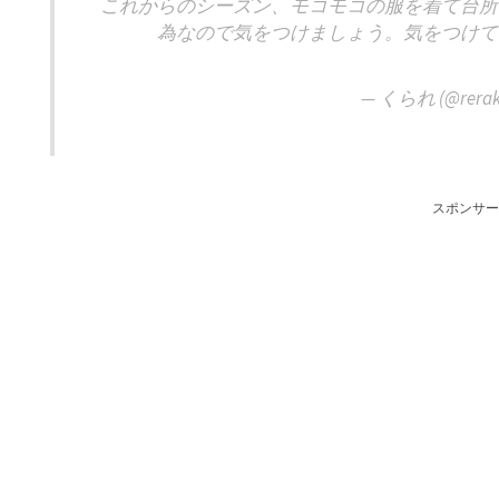
これからのシーズン、モコモコの服を着て台所
為なので気をつけましょう。気をつけて
— くられ (@rerak
スポンサー