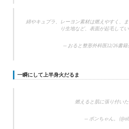
綿やキュプラ、レーヨン素材は燃えやすく、ま
り生地など、表面が起毛してい
— おると整形外科医12/26書籍発売 
一瞬にして上半身火だるま
燃えると肌に張り付いた
— ポンちゃん。 (@aby