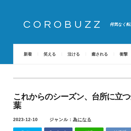
COROBUZZ
何気なく転
新着
笑える
泣ける
癒される
衝撃
これからのシーズン、台所に立つ
葉
2023-12-10
ジャンル：
為になる