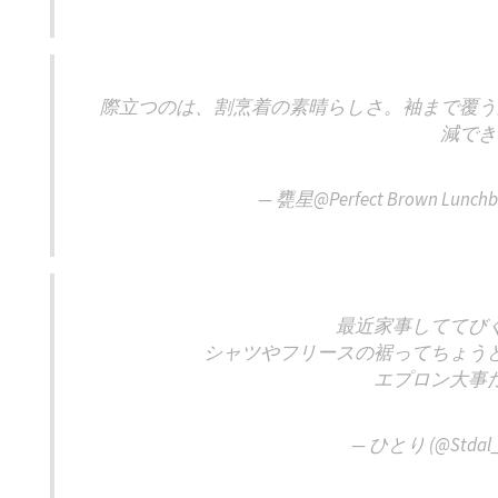
際立つのは、割烹着の素晴らしさ。袖まで覆う
減でき
— 甕星@Perfect Brown Lunchb
最近家事しててび
シャツやフリースの裾ってちょう
エプロン大事
— ひとり (@Stdal_