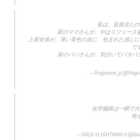
私は、直接見たの
家のママさんが、やはりフリース
上着全体が、薄い青色の炎に、包まれた感じに
で
家のパパさんが、気付いてパタパ
— fragrance_p (@frag
化学繊維は一瞬で火
怖
— G0LD ⚡️L1GHTNING⚡️ (@Gol