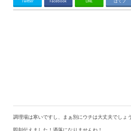
Twitter
Facebook
LINE
はてブ
調理場は寒いですし、まぁ別にウチは大丈夫でしょ
即刻伝えました！洒落になりませんね！