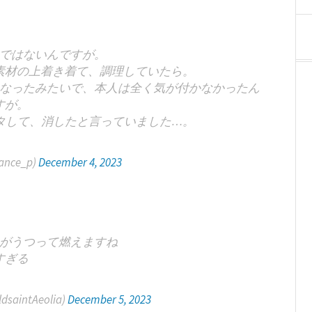
ではないんですが。
素材の上着き着て、調理していたら。
なったみたいで、本人は全く気が付かなかったん
すが。
タして、消したと言っていました…。
rance_p)
December 4, 2023
がうつって燃えますね
すぎる
dsaintAeolia)
December 5, 2023