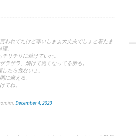
言われてたけど寒いしまぁ大丈夫でしょと着たま
料理。
もチリチリに焼けていた。
ザラザラ、焼けて黒くなってる所も。
理したら危ないょ。
間に燃える。
けてね。
somim)
December 4, 2023