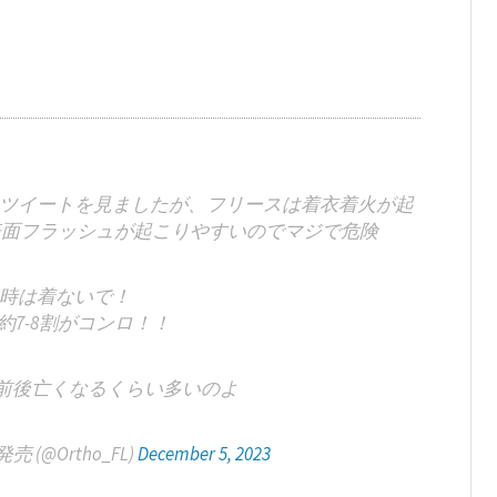
ツイートを見ましたが、フリースは着衣着火が起
表面フラッシュが起こりやすいのでマジで危険
時は着ないで！
7-8割がコンロ！！
人前後亡くなるくらい多いのよ
(@Ortho_FL)
December 5, 2023