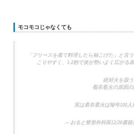
モコモコじゃなくても
「フリースを着て料理したら袖こげた」と言う
こりやすく、1-2秒で炎が勢いよく広がる
絶対火を扱う
着衣着火の原因の約
実は着衣着火は毎年100
— おると整形外科医12/26書籍発売 