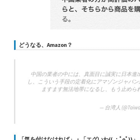
どうなる、Amazon？
中国の業者の中には、真面目に誠実に日本進
し、こういう手段の定着化にアマゾンジャパンが
ますます無法地帯になるし、もう止めら
— 台湾人 (@Taiwan
「気を付けなければ」・「エグいわ(( ；ﾟρﾟ))」