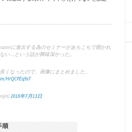
azonに進出する為のセミナーがあちこちで開かれ
ない…という話が興味深かった。
長くなったので、画像にまとめました。
com/HrQCPZq9sT
jin)
2018年7月13日