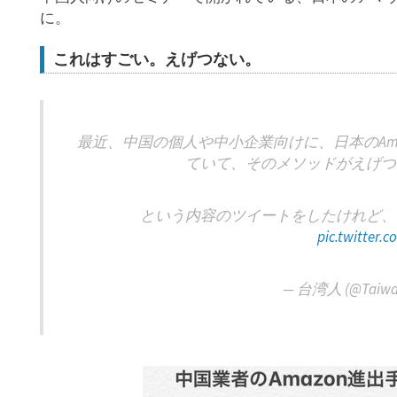
に。
これはすごい。えげつない。
最近、中国の個人や中小企業向けに、日本のAm
ていて、そのメソッドがえげつ
という内容のツイートをしたけれど、
pic.twitter.
— 台湾人 (@Taiwan