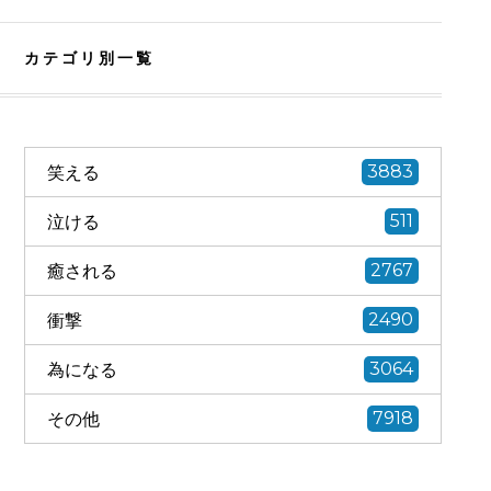
カテゴリ別一覧
笑える
3883
泣ける
511
癒される
2767
衝撃
2490
為になる
3064
その他
7918