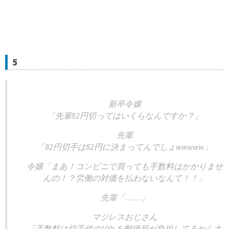
5
新卒令嬢
「先輩82円切ってはいくらなんですか？」
先輩
「82円切手は82円に決まってんでしょwwwww」
令嬢「まあ！コンビニで買っても手数料はかかりませ
んの！？労働の対価を払わないなんて！！」
先輩「……」
マジレスおじさん
「手数料は切手代の10%を郵便局が負担してるから大