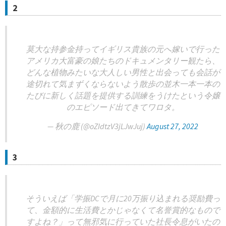
2
莫大な持参金持ってイギリス貴族の元へ嫁いで行った
アメリカ大富豪の娘たちのドキュメンタリー観たら、
どんな植物みたいな大人しい男性と出会っても会話が
途切れて気まずくならないよう散歩の並木一本一本の
たびに新しく話題を提供する訓練をうけたという令嬢
のエピソード出てきてワロタ。
— 秋の鹿 (@oZIdtzV3jLJwJuj)
August 27, 2022
3
そういえば「学振DCで月に20万振り込まれる奨励費っ
て、金額的に生活費とかじゃなくて名誉賞的なもので
すよね？」って無邪気に行っていた社長令息がいたの