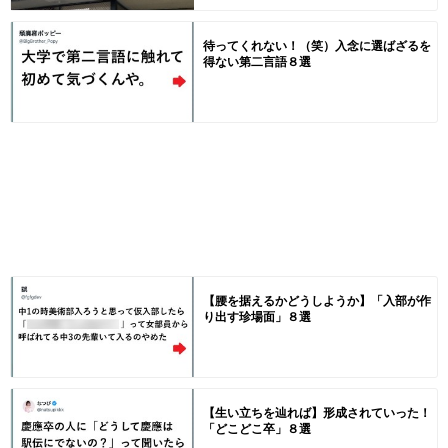
待ってくれない！（笑）入念に選ばざるを
得ない第二言語８選
【腰を据えるかどうしようか】「入部が作
り出す珍場面」８選
【生い立ちを辿れば】形成されていった！
「どこどこ卒」８選