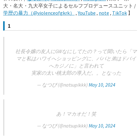
大・名大・九大卒女子によるセルフプロデュースユニット /
学歴の暴力（@violenceofgkrk）
,
YouTube
,
note
,
TikTok
】
1
社長令嬢の友人にGWなにしてたの？って聞いたら「マ
マと私はハワイへショッピングに、パパと弟はドバイ
へカジノに」と言われて
実家の太い桃太郎の導入だ。。となった
— なつぴ (@natsupikkk)
May 10, 2024
あ！マカオだ！笑
— なつぴ (@natsupikkk)
May 10, 2024