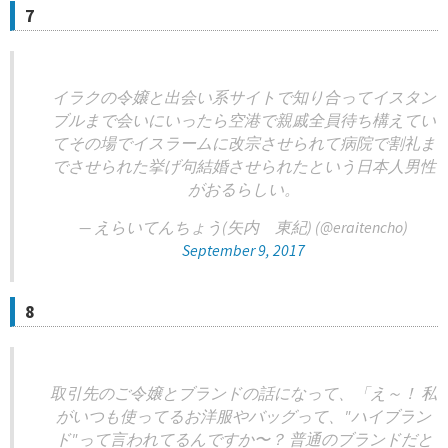
7
イラクの令嬢と出会い系サイトで知り合ってイスタン
ブルまで会いにいったら空港で親戚全員待ち構えてい
てその場でイスラームに改宗させられて病院で割礼ま
でさせられた挙げ句結婚させられたという日本人男性
がおるらしい。
— えらいてんちょう(矢内 東紀) (@eraitencho)
September 9, 2017
8
取引先のご令嬢とブランドの話になって、「え～！ 私
がいつも使ってるお洋服やバッグって、"ハイブラン
ド"って言われてるんですか〜？ 普通のブランドだと