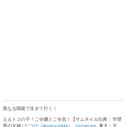
異なる階級で生きて行く！
ええトコの子！ご令嬢とご令息！【サムネイル出典： 学歴
界の女神 /
なつぴ（@natsupikkk）
,
Instagram
, 東大・京