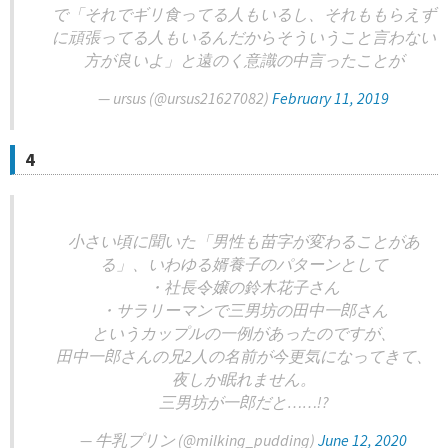
で「それでギリ食ってる人もいるし、それももらえず
に頑張ってる人もいるんだからそういうこと言わない
方が良いよ」と遠のく意識の中言ったことが
— ursus (@ursus21627082)
February 11, 2019
4
小さい頃に聞いた「男性も苗字が変わることがあ
る」、いわゆる婿養子のパターンとして
・社長令嬢の鈴木花子さん
・サラリーマンで三男坊の田中一郎さん
というカップルの一例があったのですが、
田中一郎さんの兄2人の名前が今更気になってきて、
夜しか眠れません。
三男坊が一郎だと……!?
— 牛乳プリン (@milking_pudding)
June 12, 2020