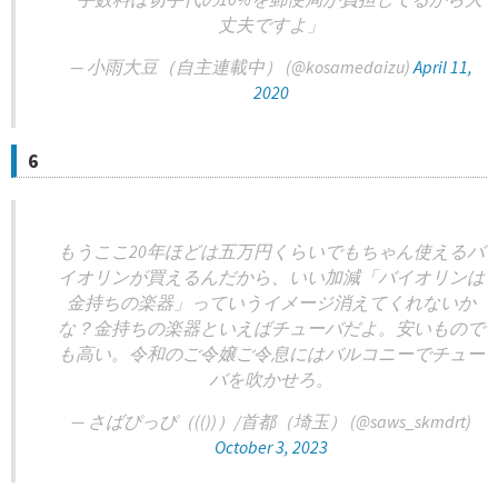
丈夫ですよ」
— 小雨大豆（自主連載中） (@kosamedaizu)
April 11,
2020
6
もうここ20年ほどは五万円くらいでもちゃん使えるバ
イオリンが買えるんだから、いい加減「バイオリンは
金持ちの楽器」っていうイメージ消えてくれないか
な？金持ちの楽器といえばチューバだよ。安いもので
も高い。令和のご令嬢ご令息にはバルコニーでチュー
バを吹かせろ。
— さばぴっぴ（(())）/首都（埼玉） (@saws_skmdrt)
October 3, 2023