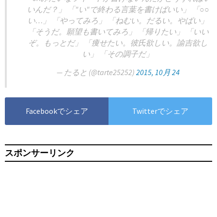
いんだ？」 「"い"で終わる言葉を書けばいい」 「○○
い…」 「やってみろ」 「ねむい。だるい。やばい」
「そうだ。願望も書いてみろ」 「帰りたい」 「いい
ぞ。もっとだ」 「痩せたい。彼氏欲しい。諭吉欲し
い」 「その調子だ」
— たると (@tarte25252)
2015, 10月 24
Facebookでシェア
Twitterでシェア
スポンサーリンク