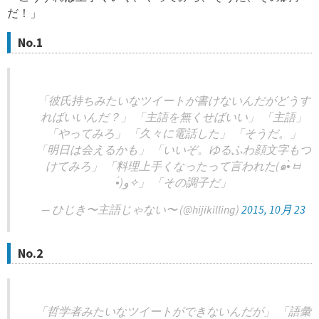
だ！」
No.1
「彼氏持ちみたいなツイートが書けないんだがどうす
ればいいんだ？」 「主語を無くせばいい」 「主語」
「やってみろ」 「久々に電話した」 「そうだ。」
「明日は会えるかも」 「いいぞ。ゆるふわ顔文字もつ
けてみろ」 「料理上手くなったって言われた(๑•̀ㅂ
•́)و✧」 「その調子だ」
— ひじき〜主語じゃない〜 (@hijikilling)
2015, 10月 23
No.2
「哲学者みたいなツイートができないんだが」 「語彙