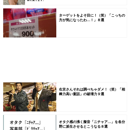
ターゲットをよそ目に！（笑）「こっちの
方が気になったわ…！」８選
右京さんそれは調べちゃダメ！（笑）「相
棒力高い童話」の破壊力９選
オタク感の沸く擬音「ニチャア…」を各分
野に派生させるとこうなる８選