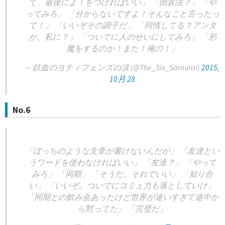
て、最後によ！をつければいい」 「倒置法？」 「や
ってみろ」 「分からないですよ！そんなこと言ったっ
て！」 「いいぞその調子だ」 「同情してる？アンタ
が、私に？」 「ついでに人のせいにしてみろ」 「邪
魔をするのか！また！俺の！」
— 鉄血のヨティフェンズの涙 (@The_Six_Samurai)
2015,
10月 28
No.6
「ぼっちのような文章が書けないんだが」 「友達とい
うワードを使わなければいい」 「友達？」 「やって
みろ」 「同期」 「そうだ。それでいい」 「知り合
い」 「いいぞ。ついでにコミュ力も落としていけ」
「同期との飲み会あったけど世界が違いすぎて途中か
ら黙ってた」 「完璧だ」