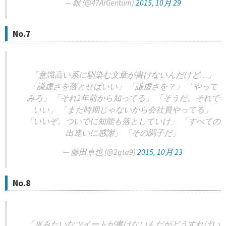
— 銀 (@47ArGentum)
2015, 10月 29
No.7
「意識高い系に馴染む文章が書けないんだけど…」
「謙虚さを落とせばいい」 「謙虚さを？」 「やって
みろ」 「それ2年前から知ってる」 「そうだ。それで
いい」 「まだ時期じゃないから会社員やってる」
「いいぞ。ついでに知能も落としていけ」 「すべての
出逢いに感謝」 「その調子だ」
— 藤田卓也 (@2gta9)
2015, 10月 23
No.8
「JKみたいなツイートが書けないんだがどうすればい