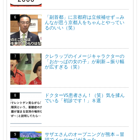
「副首都」に京都府は立候補せず→み
んなが思う京都人をちゃんとやってい
るのいい（笑）
クレラップのイメージキャラクターの
「おかっぱの女の子」が刷新→振り幅
が広すぎる（笑）
ドクターVS患者さん！（笑）気を揉ん
でいる「初診です！」８選
サザエさんのオープニングが熊本→冒
頭でメッセージがあった