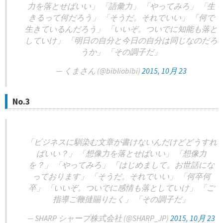
力を落とせばいい」 「語彙力」 「やってみろ」 「生
きるって何だろう」 「そうだ。それでいい」 「何で
生きているんだろう」 「いいぞ。ついでに知能も落と
していけ」 「明日の自分と今日の自分は同じなのだろ
うか」 「その調子だ」
— くまさん (@bibliobibi)
2015, 10月 23
No.3
「ビジネスに馴染む文章が書けないんだけどどうすれ
ばいい？」 「想像力を落とせばいい」 「想像力
を？」 「やってみろ」 「はじめまして。お世話にな
っております」 「そうだ。それでいい」 「何卒何
卒」 「いいぞ。ついでに感情も落としていけ」 「ご
指導ご鞭撻賜りたく」 「その調子だ」
— SHARP シャープ株式会社 (@SHARP_JP)
2015, 10月 23