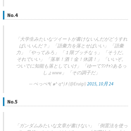
No.4
「大学生みたいなツイートが書けないんだがどうすれ
ばいいんだ？」 「語彙力を落とせばいい」 「語彙
力」 「やってみろ」 「１限ブッチなぅ」 「そうだ。
それでいい」 「落単！酒！金！休講！」 「いいぞ。
ついでに知能も落としていけ」 「ゆーてﾜﾝﾁｬﾝあるっ
しょwww」 「その調子だ」
— ぺっぺ٩( ๑^ q^)۶ (@Eruigi)
2015, 10月 24
No.5
「ガンダムみたいな文章が書けない」 「倒置法を使っ