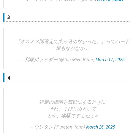
3
『オスメス間違えて突っ込めなかった。』ってハード
屋もなかなか…
— 利根川ライダー (@ToneRiverRider)
March 17, 2025
4
特定の機能を無効にするときに
それ、くびしめといて
とか、物騒ですよねぇw
— ウレタン (@uretan_form)
March 16, 2025