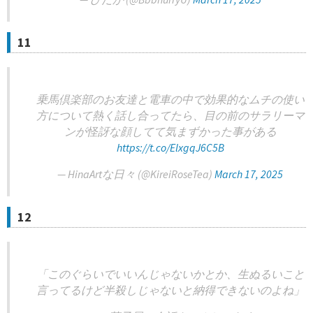
11
乗馬倶楽部のお友達と電車の中で効果的なムチの使い
方について熱く話し合ってたら、目の前のサラリーマ
ンが怪訝な顔してて気まずかった事がある
https://t.co/ElxgqJ6C5B
— HinaArtな日々 (@KireiRoseTea)
March 17, 2025
12
「このぐらいでいいんじゃないかとか、生ぬるいこと
言ってるけど半殺しじゃないと納得できないのよね」