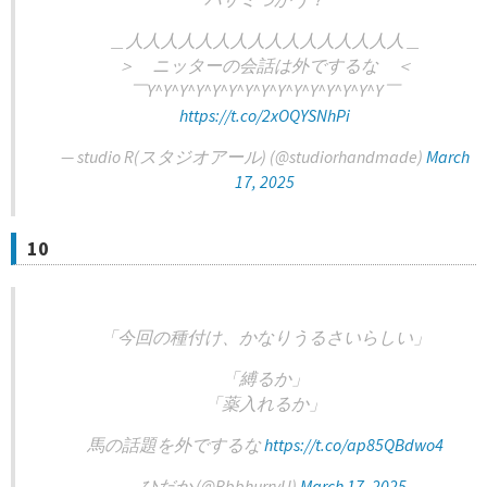
＿人人人人人人人人人人人人人人人人＿
＞ ニッターの会話は外でするな ＜
￣Y^Y^Y^Y^Y^Y^Y^Y^Y^Y^Y^Y^Y^Y^Y￣
https://t.co/2xOQYSNhPi
— studio R(スタジオアール) (@studiorhandmade)
March
17, 2025
10
「今回の種付け、かなりうるさいらしい」
「縛るか」
「薬入れるか」
馬の話題を外でするな
https://t.co/ap85QBdwo4
— ひだか (@BbbhurryU)
March 17, 2025