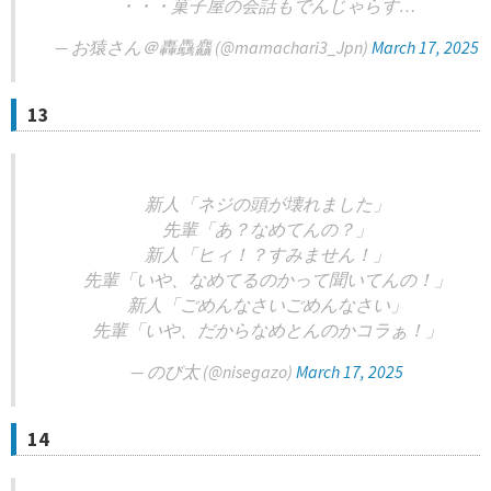
・・・菓子屋の会話もでんじゃらす…
— お猿さん＠轟驫麤 (@mamachari3_Jpn)
March 17, 2025
13
新人「ネジの頭が壊れました」
先輩「あ？なめてんの？」
新人「ヒィ！？すみません！」
先輩「いや、なめてるのかって聞いてんの！」
新人「ごめんなさいごめんなさい」
先輩「いや、だからなめとんのかコラぁ！」
— のび太 (@nisegazo)
March 17, 2025
14