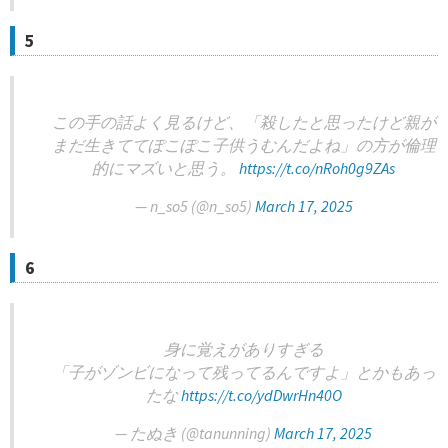
5
この手の話よく見るけど、「殺したと思ったけど親が
まだ生きててぽこぽこ子供うむんだよね」の方が倫理
的にマズいと思う。
https://t.co/nRoh0g9ZAs
— n_so5 (@n_so5)
March 17, 2025
6
身に覚えがありすぎる
「子がゾンビになって残ってるんですよ」とかもあっ
たな
https://t.co/ydDwrHn40O
— たぬき (@tanunning)
March 17, 2025