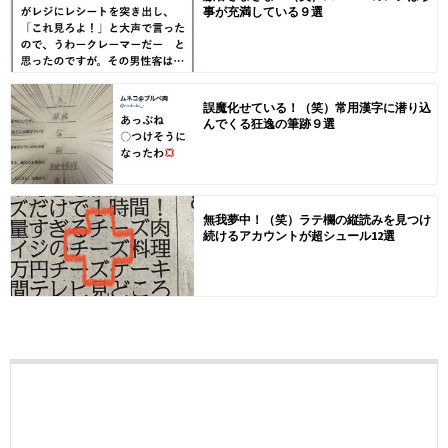
事が充満している９選
誤魔化せている！（笑）常用漢字に潜り込
んでくる狂逸の筆跡９選
無我夢中！（笑）ラテ欄の縦読みを見つけ
続けるアカウントが超シュール12選