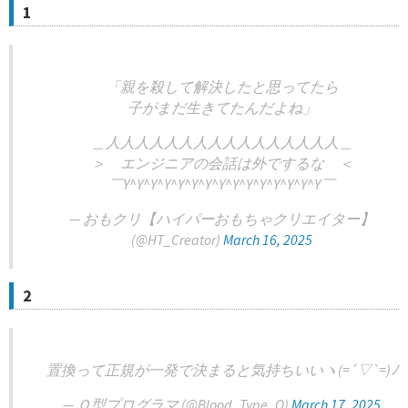
1
「親を殺して解決したと思ってたら
子がまだ生きてたんだよね」
＿人人人人人人人人人人人人人人人人＿
＞ エンジニアの会話は外でするな ＜
￣Y^Y^Y^Y^Y^Y^Y^Y^Y^Y^Y^Y^Y^Y^Y￣
— おもクリ️【ハイパーおもちゃクリエイター】
(@HT_Creator)
March 16, 2025
2
置換って正規が一発で決まると気持ちいいヽ(=´▽`=)ﾉ
— Ｏ型プログラマ (@Blood_Type_O)
March 17, 2025