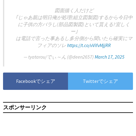
図面描く人だけど
｢じゃあ親は明日俺が処理(組立図製図)するから今日中
に子供の方バラし(部品図製図)といて貰える?宜しく
ー｣
は電話で言った事あるし多分側から聞いたら確実にマ
フィアのソレ
https://t.co/vVifvMjjRR
— tyatarou/でぃ～ん (@deen2657)
March 17, 2025
Facebookでシェア
Twitterでシェア
スポンサーリンク