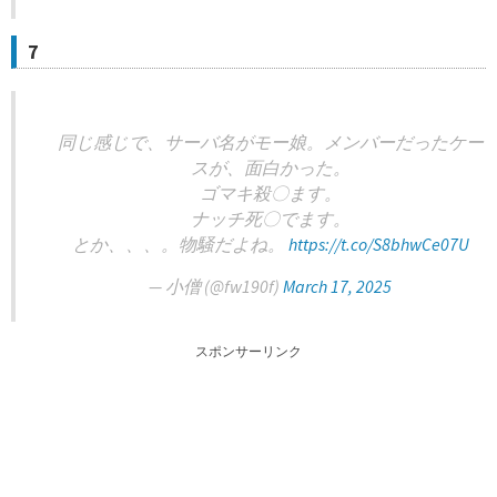
7
同じ感じで、サーバ名がモー娘。メンバーだったケー
スが、面白かった。
ゴマキ殺〇ます。
ナッチ死〇でます。
とか、、、。物騒だよね。
https://t.co/S8bhwCe07U
— 小僧 (@fw190f)
March 17, 2025
スポンサーリンク