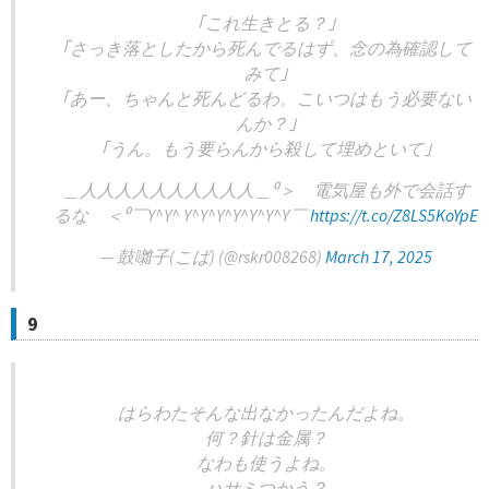
｢これ生きとる？｣
｢さっき落としたから死んでるはず、念の為確認して
みて｣
｢あー、ちゃんと死んどるわ。こいつはもう必要ない
んか？｣
｢うん。もう要らんから殺して埋めといて｣
＿人人人人人人人人人人＿⁰＞ 電気屋も外で会話す
るな ＜⁰￣Y^Y^ Y^Y^Y^Y^Y^Y^Y￣
https://t.co/Z8LS5KoYpE
— 鼓囃子(こば) (@rskr008268)
March 17, 2025
9
はらわたそんな出なかったんだよね。
何？針は金属？
なわも使うよね。
ハサミつかう？