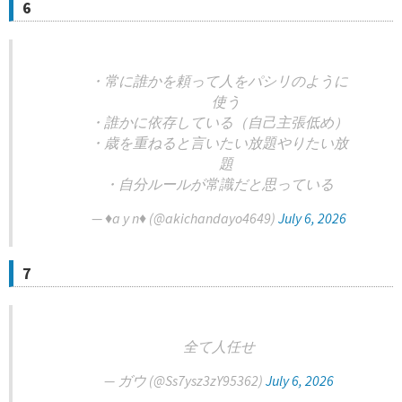
6
・常に誰かを頼って人をパシリのように
使う
・誰かに依存している（自己主張低め）
・歳を重ねると言いたい放題やりたい放
題
・自分ルールが常識だと思っている
— ♦️a y n♦️ (@akichandayo4649)
July 6, 2026
7
全て人任せ
— ガウ (@Ss7ysz3zY95362)
July 6, 2026