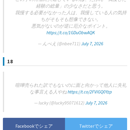
経験の総量」の少なさだと思う。
我慢する必要がなかった人は、我慢している人の気持
ちがそもそも想像できない。
悪気がないのが逆に厄介なポイント。
https://t.co/1GDuObwAQK
— んべえ (@nbee711)
July 7, 2026
18
喧嘩売られた訳でもないのに面と向かって他人に失礼
な事言える人やね
https://t.co/2FViGQ0Yzp
— lucky (@lucky95071612)
July 7, 2026
Facebookでシェア
Twitterでシェア