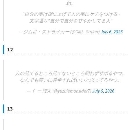
ね。
「自分の事は棚に上げて人の事にケチをつける」
文字通り"自分で自分を甘やかしてる人"
— ジムⅢ・ストライカー (@GM3_Striker)
July 6, 2026
12
人の見てるところ見てないところ問わずサボるやつ。
なんでも笑いに昇華すればいいと思ってるやつ。
— く ー ぽん (@yuzulemonsider7)
July 6, 2026
13