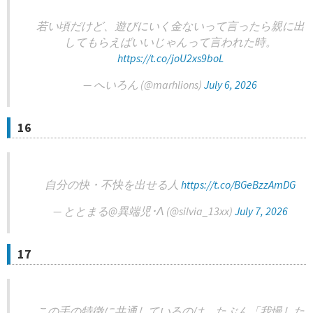
若い頃だけど、遊びにいく金ないって言ったら親に出
してもらえばいいじゃんって言われた時。
https://t.co/joU2xs9boL
— へいろん (@marhlions)
July 6, 2026
16
自分の快・不快を出せる人
https://t.co/BGeBzzAmDG
— ととまる@異端児･Λ (@silvia_13xx)
July 7, 2026
17
この手の特徴に共通しているのは、たぶん「我慢した