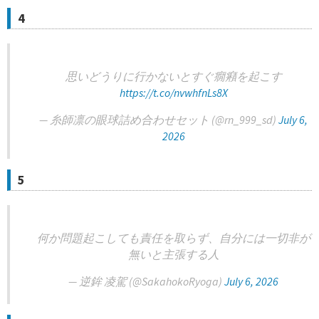
4
思いどうりに行かないとすぐ癇癪を起こす
https://t.co/nvwhfnLs8X
— 糸師凛の眼球詰め合わせセット (@rn_999_sd)
July 6,
2026
5
何か問題起こしても責任を取らず、自分には一切非が
無いと主張する人
— 逆鉾 凌駕 (@SakahokoRyoga)
July 6, 2026