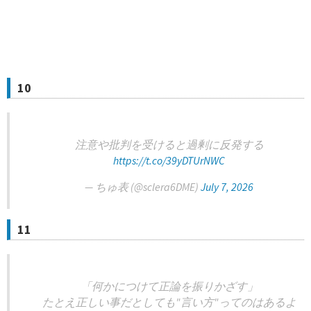
10
注意や批判を受けると過剰に反発する
https://t.co/39yDTUrNWC
— ちゅ表 (@sclera6DME)
July 7, 2026
11
「何かにつけて正論を振りかざす」
たとえ正しい事だとしても"言い方"ってのはあるよ