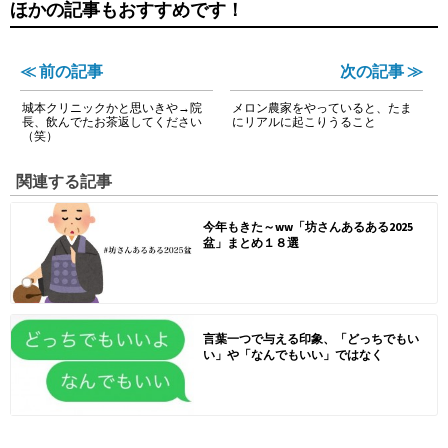
ほかの記事もおすすめです！
≪ 前の記事
次の記事 ≫
城本クリニックかと思いきや→院
メロン農家をやっていると、たま
長、飲んでたお茶返してください
にリアルに起こりうること
（笑）
関連する記事
今年もきた～ww「坊さんあるある2025
盆」まとめ１８選
言葉一つで与える印象、「どっちでもい
い」や「なんでもいい」ではなく