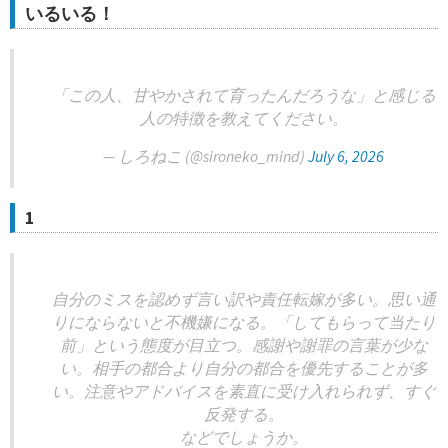
いるいる！
「この人、甘やかされて育ったんだろうな」と感じる
人の特徴を教えてください。
— しろねこ (@sironeko_mind)
July 6, 2026
1
自分のミスを認めず言い訳や責任転嫁が多い。思い通
りにならないと不機嫌になる。「してもらって当たり
前」という態度が目立つ。感謝や謝罪の言葉が少な
い。相手の都合より自分の都合を優先することが多
い。注意やアドバイスを素直に受け入れられず、すぐ
反発する。
などでしょうか。