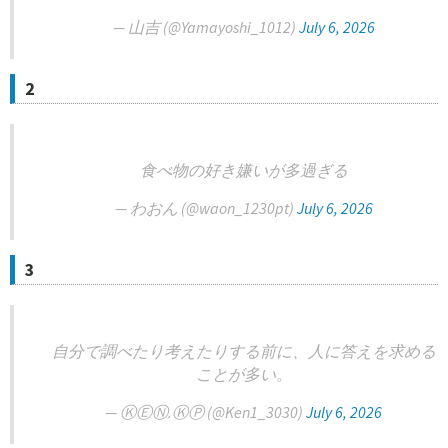
— 山吉 (@Yamayoshi_1012)
July 6, 2026
2
食べ物の好き嫌いが多過ぎる
— わおん (@waon_1230pt)
July 6, 2026
3
自分で調べたり考えたりする前に、人に答えを求める
ことが多い。
— ⓀⒺⓃ.ⓀⓅ (@Ken1_3030)
July 6, 2026