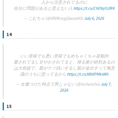
人から注意されてるのに
自分に問題があると思えない人
https://t.co/ChENyOJlR4
— こむちゃ (@VRDKragjQwsoIdO)
July 6, 2026
14
いい意味でも悪い意味でもめちゃくちゃ楽観的
愛されてるし甘やかされてると、帰る家が絶対あるの
は大前提で、親がケツ拭いするし親が金出すって無意
識のうちに思ってるから
https://t.co/tBtXPMksWh
— 女傷つけた時点で男じゃない (@fuchanchu)
July 7,
2026
15