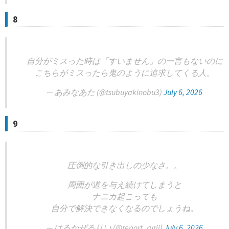
8
自分がミスった時は「すいません」の一言もないのに
こちらがミスったら鬼のように追求してくる人。
— あみなあた (@tsubuyakinobu3)
July 6, 2026
9
圧倒的な引き出しの少なさ。。
周囲が道を与え続けてしまうと
ナニカ起こっても
自分で解決できなくなるのでしょうね。
— はるかぜるりい (@report_rurii)
July 6, 2026