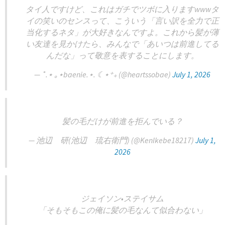
タイ人ですけど、これはガチでツボに入りますwwwタ
イの笑いのセンスって、こういう「言い訳を全力で正
当化するネタ」が大好きなんですよ。これから髪が薄
い友達を見かけたら、みんなで「あいつは前進してる
んだな」って敬意を表することにします。
— ˚.⋆ ｡⋆baenie.⋆. ☾⋆⁺₊ (@heartssobae)
July 1, 2026
髪の毛だけが前進を拒んでいる？
— 池辺 研(池辺 琉右衛門) (@KenIkebe18217)
July 1,
2026
ジェイソン•ステイサム
「そもそもこの俺に髪の毛なんて似合わない」