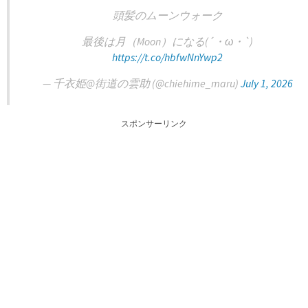
頭髪のムーンウォーク
最後は月（Moon）になる(´・ω・`)
https://t.co/hbfwNnYwp2
— 千衣姫@街道の雲助 (@chiehime_maru)
July 1, 2026
スポンサーリンク