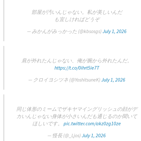
部屋が汚いんじゃない。私が美しいんだ
も宜しければどうぞ
— みかんがみっかった (@kbsosgs)
July 1, 2026
肩が外れたんじゃない、俺が腕から外れたんだ。
https://t.co/0ihrt5ie7T
— クロイヨシツネ (@YoshitsuneK)
July 1, 2026
同じ体形のミームでザキヤマイングリッシュの顔がデ
カいんじゃない身体が小さいんだも通じるのか聞いて
ほしいです。
pic.twitter.com/akz0zg10ze
— 怪長 (@_Ljos)
July 1, 2026