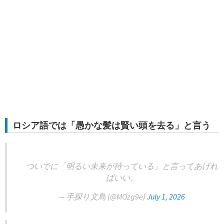
ロシア語では「愚かな髪は賢い頭を去る」と言う
ついでに「明るい未来が待っている」と言ってあげれ
ばいい。
— 手探り文鳥 (@MOzg9e)
July 1, 2026