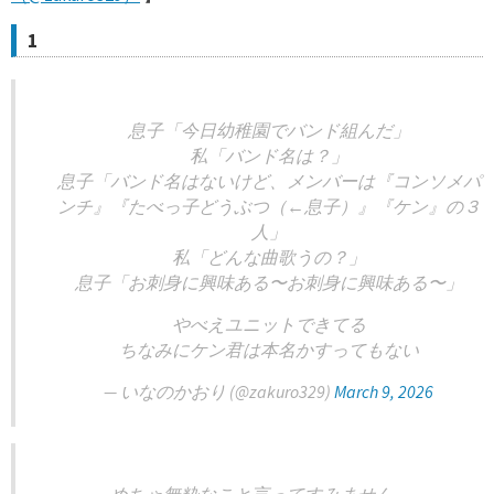
1
息子「今日幼稚園でバンド組んだ」
私「バンド名は？」
息子「バンド名はないけど、メンバーは『コンソメパ
ンチ』『たべっ子どうぶつ（←息子）』『ケン』の３
人」
私「どんな曲歌うの？」
息子「お刺身に興味ある〜お刺身に興味ある〜」
やべえユニットできてる
ちなみにケン君は本名かすってもない
— いなのかおり (@zakuro329)
March 9, 2026