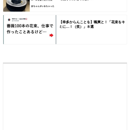
【幸多からんことを】颯爽と！「花束をキ
ミに…！（笑）」８選