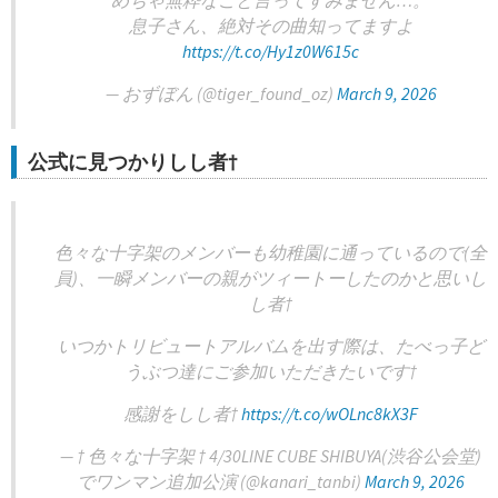
めちゃ無粋なこと言ってすみません…。
息子さん、絶対その曲知ってますよ
https://t.co/Hy1z0W615c
— おずぼん (@tiger_found_oz)
March 9, 2026
公式に見つかりしし者†
色々な十字架のメンバーも幼稚園に通っているので(全
員)、一瞬メンバーの親がツィートーしたのかと思いし
し者†
いつかトリビュートアルバムを出す際は、たべっ子ど
うぶつ達にご参加いただきたいです†
感謝をしし者†
https://t.co/wOLnc8kX3F
— † 色々な十字架 † 4/30LINE CUBE SHIBUYA(渋谷公会堂)
でワンマン追加公演 (@kanari_tanbi)
March 9, 2026