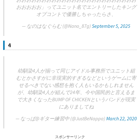
おおおおお」ってユニット名でエントリーしたキング
オブコントで優勝しちゃったらさ、
— なのはなぐらむ (@Nano_87g)
September 5, 2025
4
幼馴染4人が揃って同じアイドル事務所でユニット組
むとかさすがに非現実的すぎるなどというゲームに寄
せるべきでない感想を抱く人もいるかもしれません
が、幼馴染4人が組んで24年、今や国民的と言えるま
で大きくなったBUMP OF CHICKENというバンドが現実
にありましてね
— なっぱ@ギター練習中 (@JustBeNappa)
March 22, 2020
スポンサーリンク