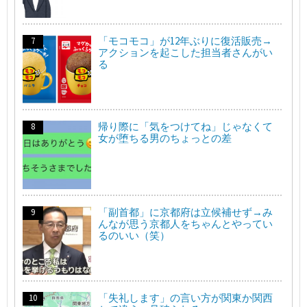
「モコモコ」が12年ぶりに復活販売→
アクションを起こした担当者さんがい
る
帰り際に「気をつけてね」じゃなくて
女が堕ちる男のちょっとの差
「副首都」に京都府は立候補せず→み
んなが思う京都人をちゃんとやってい
るのいい（笑）
「失礼します」の言い方が関東か関西