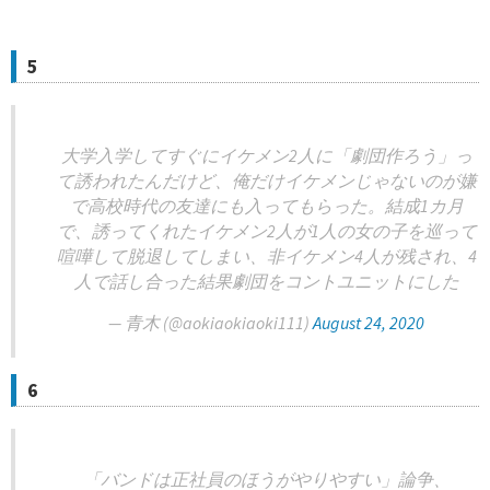
5
大学入学してすぐにイケメン2人に「劇団作ろう」っ
て誘われたんだけど、俺だけイケメンじゃないのが嫌
で高校時代の友達にも入ってもらった。結成1カ月
で、誘ってくれたイケメン2人が1人の女の子を巡って
喧嘩して脱退してしまい、非イケメン4人が残され、4
人で話し合った結果劇団をコントユニットにした
— 青木 (@aokiaokiaoki111)
August 24, 2020
6
「バンドは正社員のほうがやりやすい」論争、