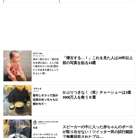
「懐古する…！」これを見た人は20年以上
前の写真を貼る14選
かぶりつきな！（笑）チャーシューは1億
3000万人を救う８選
スピーカーの中に入った赤ちゃんのボーロ
が取り出せない！ツイッター民の試行錯誤
で無事回収されたプロ...