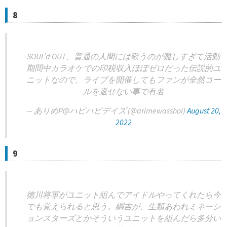
8
SOUL’d OUT、普通の人間には歌うのが難しすぎて活動
期間中カラオケでの印税収入ほぼゼロだった伝説的ユ
ニットなので、ライブを開催してもファンが全然コー
ルを返せない事で有名
— ありめP@ハピハピデイズ (@arimewasshoi)
August 20,
2022
9
徳川将軍がユニット組んでアイドルやってくれたら今
でも覚えられると思う。綱吉が、生類あわれミネーシ
ョンスターズとかそういうユニットを組んだら多分い