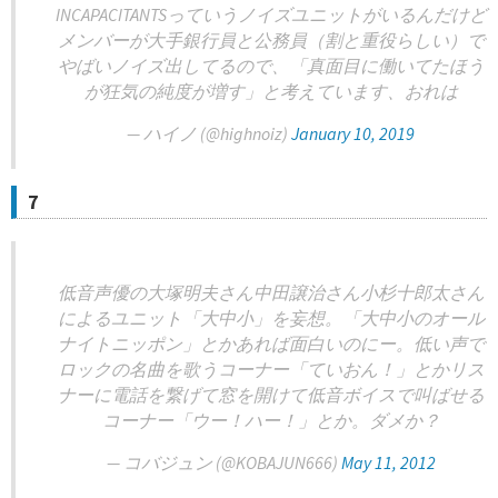
INCAPACITANTSっていうノイズユニットがいるんだけど
メンバーが大手銀行員と公務員（割と重役らしい）で
やばいノイズ出してるので、「真面目に働いてたほう
が狂気の純度が増す」と考えています、おれは
— ハイノ (@highnoiz)
January 10, 2019
7
低音声優の大塚明夫さん中田譲治さん小杉十郎太さん
によるユニット「大中小」を妄想。「大中小のオール
ナイトニッポン」とかあれば面白いのにー。低い声で
ロックの名曲を歌うコーナー「ていおん！」とかリス
ナーに電話を繋げて窓を開けて低音ボイスで叫ばせる
コーナー「ウー！ハー！」とか。ダメか？
— コバジュン (@KOBAJUN666)
May 11, 2012