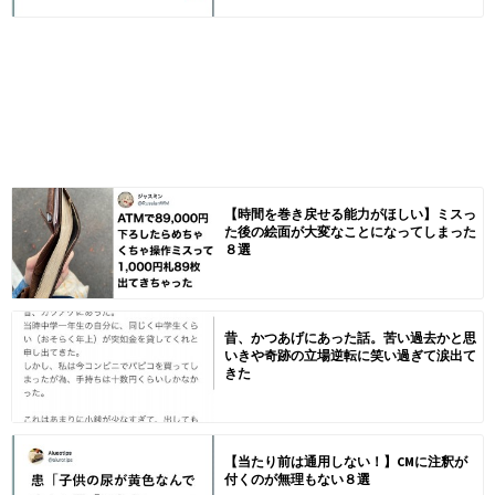
【時間を巻き戻せる能力がほしい】ミスっ
た後の絵面が大変なことになってしまった
８選
昔、かつあげにあった話。苦い過去かと思
いきや奇跡の立場逆転に笑い過ぎて涙出て
きた
【当たり前は通用しない！】CMに注釈が
付くのが無理もない８選