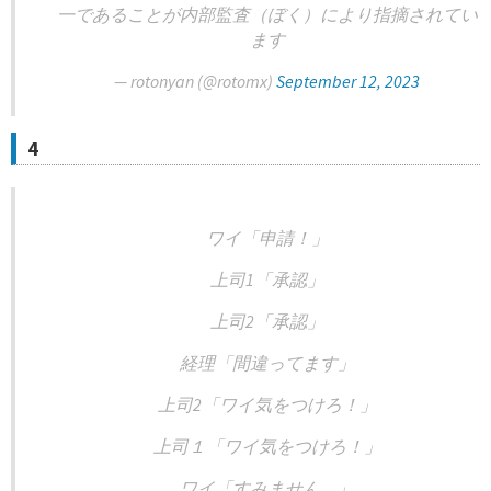
一であることが内部監査（ぼく）により指摘されてい
ます
— rotonyan (@rotomx)
September 12, 2023
4
ワイ「申請！」
上司1「承認」
上司2「承認」
経理「間違ってます」
上司2「ワイ気をつけろ！」
上司１「ワイ気をつけろ！」
ワイ「すみません…」