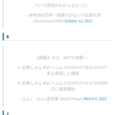
マジで意味がわからなかった。
— 米村歩@日本一残業の少ないIT企業社長
(@yonemura2006)
October 12, 2021
6
【朗報】ネギ、NATTO加盟へ…
1: 名無しさん＠おーぷん 22/03/05 07:39:25 ID:neU7
米も承認した模様
4: 名無しさん＠おーぷん 22/03/05 07:41:37 ID:AZBB
口に侵攻開始
— なんJ・おんJ迷言集 (@onj334ngo)
March 5, 2022
7