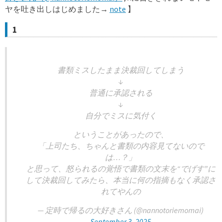
ヤを吐き出しはじめました→
note
】
1
書類ミスしたまま決裁回してしまう
↓
普通に承認される
↓
自分でミスに気付く
ということがあったので、
「上司たち、ちゃんと書類の内容見てないので
は…？」
と思って、怒られるの覚悟で書類の文末を“でげす”に
して決裁回してみたら、本当に何の指摘もなく承認さ
れてやんの
— 定時で帰るの大好きさん (@nannotoriemomai)
September 3, 2025