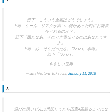
部下「こういう企画はどうでしょう」
上司「うーん、リスクが高い…何かあった時にお前責
任とれるのか？」
部下「嫌だなあ、そのとき責任とるのはあなたです
よ」
上司「お、そうだったな。ワハハ。承認」
部下「ワハハ」
やさしい世界
— sat (@satoru_takeuchi)
January 11, 2018
8
遊びの誘いぜんぶ承認してたら国宝4回観ることにな