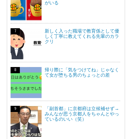
がいる
新しく入った職場で教育係として優
しく丁寧に教えてくれる先輩のカラ
クリ
帰り際に「気をつけてね」じゃなく
て女が堕ちる男のちょっとの差
「副首都」に京都府は立候補せず→
みんなが思う京都人をちゃんとやっ
ているのいい（笑）