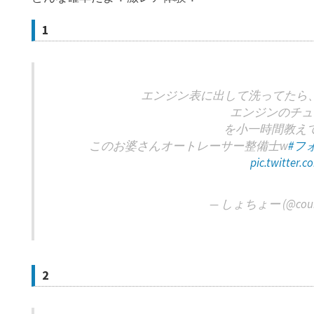
1
エンジン表に出して洗ってたら、
エンジンのチュ
を小一時間教え
このお婆さんオートレーサー整備士w
#フ
pic.twitter.
— しょちょー (@coune
2