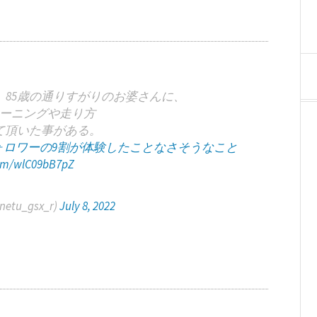
85歳の通りすがりのお婆さんに、
ーニングや走り方
て頂いた事がある。
ォロワーの9割が体験したことなさそうなこと
com/wlC09bB7pZ
tu_gsx_r)
July 8, 2022