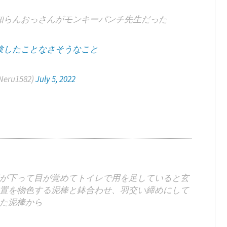
知らんおっさんがモンキーパンチ先生だった
験したことなさそうなこと
eru1582)
July 5, 2022
が下って目が覚めてトイレで用を足していると玄
置を物色する泥棒と鉢合わせ、羽交い締めにして
た泥棒から