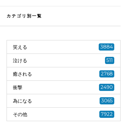
カテゴリ別一覧
笑える
3884
泣ける
511
癒される
2768
衝撃
2490
為になる
3065
その他
7922