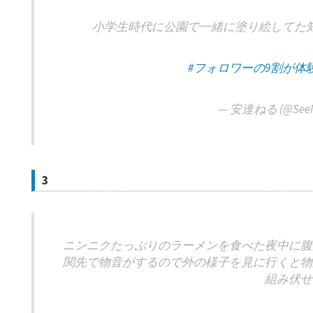
小学生時代に公園で一緒に塗り絵してた
#フォロワーの9割が体
— 安達ねる (@SeeN
3
ニンニクたっぷりのラーメンを食べた夜中に腹
関先で物音がするので外の様子を見に行くと物
組み伏せ