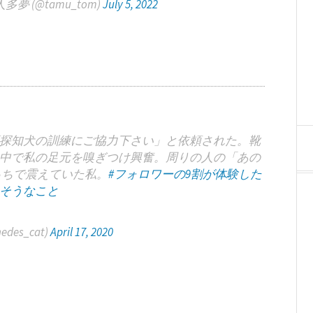
多夢 (@tamu_tom)
July 5, 2022
探知犬の訓練にご協力下さい」と依頼された。靴
中で私の足元を嗅ぎつけ興奮。周りの人の「あの
っちで震えていた私。
#フォロワーの9割が体験した
そうなこと
des_cat)
April 17, 2020