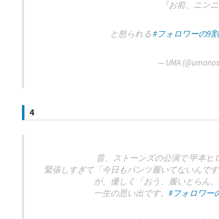
『お前、ニンニ
と怒られる
#フォロワーの9
— UMA (@umanos
4
昔、ストーンズの公演で 甲本ヒ
緊張しすぎて「今日もパンツ履いてないんです
が、優しく「おう、履いとらん、
一生の思い出です。
#フォロワー