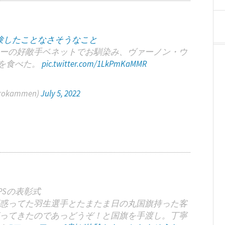
験したことなさそうなこと
ンドーの好敵手ベネットでお馴染み、ヴァーノン・ウ
を食べた。
pic.twitter.com/1LkPmKaMMR
okammen)
July 5, 2022
PSの表彰式
惑ってた羽生選手とたまたま日の丸国旗持った客
ってきたのであっどうぞ！と国旗を手渡し。丁寧