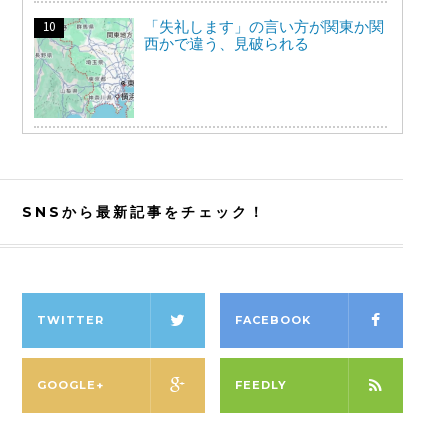
「失礼します」の言い方が関東か関
西かで違う、見破られる
SNSから最新記事をチェック！
TWITTER
FACEBOOK
GOOGLE+
FEEDLY