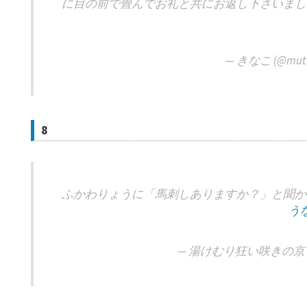
に目の前で畳んでお礼と共にお返し下さいまし
— きなこ (@mutt
8
ふかわりょうに「馬刺しありますか？」と聞か
う
— 湯けむり狂い咲きの京 (@m