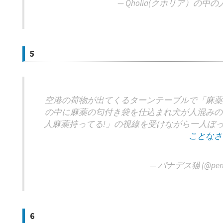
— Qholia(クホリア）の中の人
5
空港の荷物が出てくるターンテーブルで「麻薬
の中に麻薬の匂付き袋を仕込まれ犬が人混みの
人麻薬持ってる!」の視線を受けながら一人ぼ
ことなさ
— パナデス猫 (@pene
6