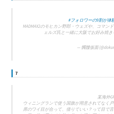
#フォロワーの9割が体
MADMAX2のモヒカン野郎・ウェズや、コマ
ェルズ氏と一緒に大阪でお好み焼き
— 髑髏仮面 (@dokur
7
某海外G
ウィニングランで使う国旗が用意されてなく戸
席のワイ目が合って、借りていい？って目で言