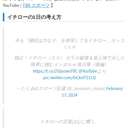
YouTube /
TBS スポーツ
】
イチローの1日の考え方
今も「継続は力なり」を体現してるイチロー。カッコ
いい‼️
独占！イチロー（５０） ガラス破壊＆屋上弾で示した
限界に挑むメンタル in 旭川東《後編》
https://t.co/2GipawvT8C
@YouTube
より
pic.twitter.com/fxCkdT151Q
— たくみ@スポーツ応援 (@_baseball_otaku)
February
17, 2024
イチローの言葉は心に響く。