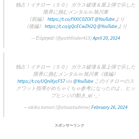
独占！イチロー（５０） ガラス破壊＆屋上弾で示した
限界に挑むメンタル in 旭川東
《前編》
https://t.co/fXXiC0ZOlT
@YouTube
より
《後編》
https://t.co/gQcECwZH2Q
@YouTube
より
— Εύρηκα! (@pathfinder415)
April 20, 2024
独占！イチロー（５０） ガラス破壊＆屋上弾で示した
限界に挑むメンタル in 旭川東《後編》
https://t.co/UQniXycF57
via
@YouTube
このイチローのス
クワット指導がめちゃくちゃ参考になったのよ。ヒッ
プヒンジの動き_φ(･_･
— akiko.tomari (@atsuatsuhime)
February 26, 2024
スポンサーリンク