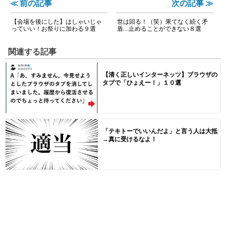
≪ 前の記事
次の記事 ≫
【会場を後にした】はしゃいじゃ
世は回る！（笑）果てなく続く矛
っていい！お祭りに加わる９選
盾…止めることができない８選
関連する記事
【清く正しいインターネッツ】ブラウザの
タブで「ひょえー！」１０選
「テキトーでいいんだよ」と言う人は大抵
→真に受けるなよ！