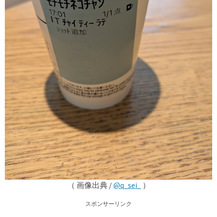
（ 画像出典 /
@q_sei_
）
スポンサーリンク