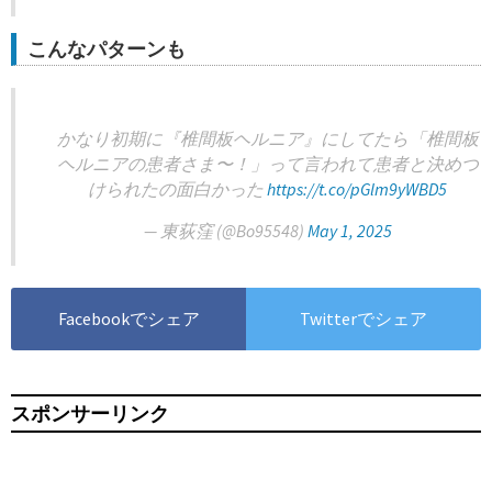
こんなパターンも
かなり初期に『椎間板ヘルニア』にしてたら「椎間板
ヘルニアの患者さま〜！」って言われて患者と決めつ
けられたの面白かった
https://t.co/pGlm9yWBD5
— 東荻窪 (@Bo95548)
May 1, 2025
Facebookでシェア
Twitterでシェア
スポンサーリンク