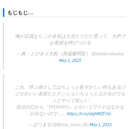
もじもじ…
俺が店員ならこの名前は大当たりだと思って、大声で
お客様を呼びつける
— 真・とびきり大粒（異端審問官） (@tobikiriotsubu)
May 1, 2025
これ、呼ぶ側としてはちょっと恥ずかしい時もあるけ
どかわいい名前だとテンションちょっと上がるのでも
っとやって欲しい
自分の口から「ﾓﾁﾓﾁﾈｺﾁｬﾝ」とかいうワードはなかな
か出ないので……
https://t.co/vIgHWZFZxi
— ばつまる (@Batsu_maru_06)
May 1, 2025