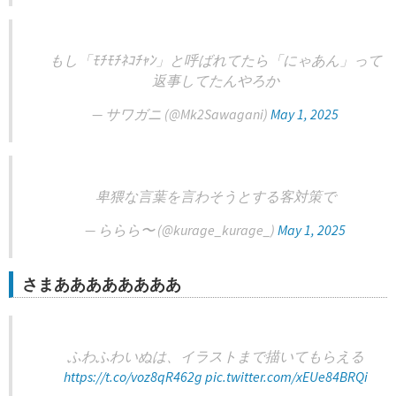
もし「ﾓﾁﾓﾁﾈｺﾁｬﾝ」と呼ばれてたら「にゃあん」って
返事してたんやろか
— サワガニ (@Mk2Sawagani)
May 1, 2025
卑猥な言葉を言わそうとする客対策で
— ららら〜 (@kurage_kurage_)
May 1, 2025
さまああああああああ
ふわふわいぬは、イラストまで描いてもらえる
https://t.co/voz8qR462g
pic.twitter.com/xEUe84BRQi