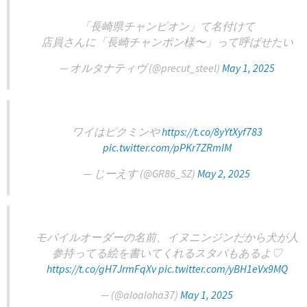
「長崎県チャンピオン」て名付けて
店員さんに「長崎チャンポン様〜」って呼ばせたい
— オルタナティヴ (@precut_steel)
May 1, 2025
ワイはピクミンや
https://t.co/8yYtXyf783
pic.twitter.com/pPKr7ZRmIM
— じーえす (@GR86_SZ)
May 2, 2025
モバイルオーダーの名前、イヌニンジンだから犬が人
参持ってる絵を書いてくれるスタバもあるよ♡
https://t.co/gH7JrmFqXv
pic.twitter.com/yBH1eVx9MQ
— (@aloaloha37)
May 1, 2025