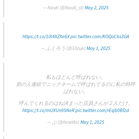
— Nauti (@Nauti_st)
May 2, 2025
https://t.co/1lX4XZXe6X
pic.twitter.com/KOQoCbs3GA
— ふくろう (@33zuk)
May 1, 2025
私もほとんど呼ばれない。
前の人連続でニックネームで呼ばれてるのに私の時呼
ばれない。
呼んでくれるのはね決まった店員さんが２人だけ。
https://t.co/mUXUn9SNeR
pic.twitter.com/rEsjb0BTzd
— ぷ (@hcwt8e)
May 1, 2025