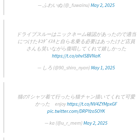
— ふわいぬ (@_fuwainu)
May 2, 2025
ドライブスルーはニックネーム確認があったので適当
につけたﾈｺﾀﾞｲｽｷと自ら名乗る必要はあったけど店員
さんも笑いながら復唱してくれて嬉しかった
https://t.co/ohvISBVNaK
— しろ (@90_shiro_nyan)
May 1, 2025
猫のTシャツ着て行ったら猫チャン描いてくれて可愛
かった enjoy
https://t.co/NV4ZYMpxGF
pic.twitter.com/DRPYzoSOYK
— ka (@u_r_mem)
May 2, 2025