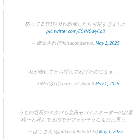
怒ってるﾓﾁﾓﾁﾈｺﾁｬﾝ想像したら可愛すぎました
pic.twitter.com/EGYNGwyCo8
— 楠葉さわ (@kusunohasawa)
May 1, 2025
私が働いてたら呼んであげたのになぁ、、
— ꒰ঌMelt໒꒱ (@Tears_of_Angel)
May 1, 2025
うちの近所のスタバも全員モバイルオーダーのお客
様〜と呼んでるのでデフォがそうなんだと思う。
— ぽこさん (@pokosan95556145)
May 1, 2025