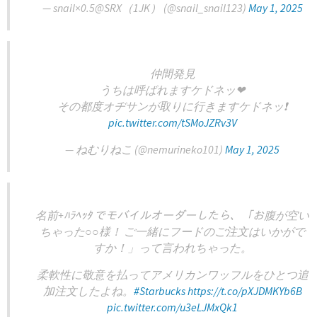
— snail×0.5@SRX（1JK） (@snail_snail123)
May 1, 2025
仲間発見
うちは呼ばれますケドネッ❤
その都度オヂサンが取りに行きますケドネッ❗
pic.twitter.com/tSMoJZRv3V
— ねむりねこ (@nemurineko101)
May 1, 2025
名前+ﾊﾗﾍｯﾀ でモバイルオーダーしたら、「お腹が空い
ちゃった○○様！ ご一緒にフードのご注文はいかがで
すか！」って言われちゃった。
柔軟性に敬意を払ってアメリカンワッフルをひとつ追
加注文したよね。
#Starbucks
https://t.co/pXJDMKYb6B
pic.twitter.com/u3eLJMxQk1