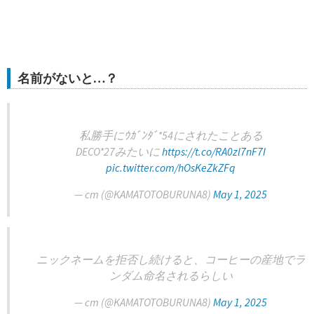
名前がないと…？
私勝手にｳｶﾞﾝﾀﾞ*54にされたことある
DECO*27みたいに
https://t.co/RA0zl7nF7I
pic.twitter.com/hOsKeZkZFq
— cm (@KAMATOTOBURUNA8)
May 1, 2025
ニックネームを拒否し続けると、コーヒーの産地でラ
ンダム命名されるらしい
— cm (@KAMATOTOBURUNA8)
May 1, 2025