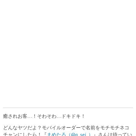
癒されお客…！そわそわ…ドキドキ！
どんなヤツだよ？モバイルオーダーで名前をモチモチネコ
チャンにしたら！『
まめたろ（@q_sei_）
』さんは待ってい