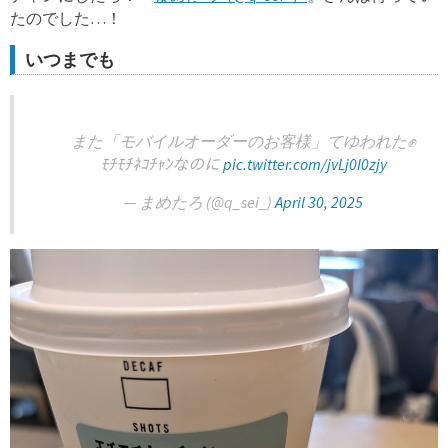
たのでした…！
いつまでも
また「モバイルオーダーのお客様」てゆわれた✊
ﾓﾁﾓﾁﾈｺﾁｬﾝなのに
pic.twitter.com/jvLj0I0zjy
— まめたろ (@q_sei_)
April 30, 2025