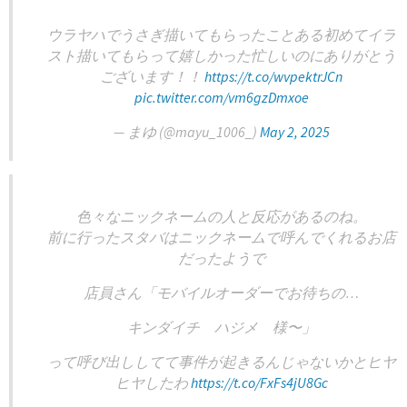
ウラヤハでうさぎ描いてもらったことある初めてイラ
スト描いてもらって嬉しかった忙しいのにありがとう
ございます！！
https://t.co/wvpektrJCn
pic.twitter.com/vm6gzDmxoe
— まゆ (@mayu_1006_)
May 2, 2025
色々なニックネームの人と反応があるのね。
前に行ったスタバはニックネームで呼んでくれるお店
だったようで
店員さん「モバイルオーダーでお待ちの…
キンダイチ ハジメ 様〜」
って呼び出ししてて事件が起きるんじゃないかとヒヤ
ヒヤしたわ
https://t.co/FxFs4jU8Gc