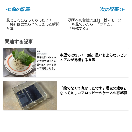
≪ 前の記事
次の記事 ≫
見どころになっちゃったよ！
羽田への着陸の直前、機内モニタ
（笑）嫁に怒られてしまった瞬間
ーを見ていたら…「プロだ」・
８選
「尊敬する」
関連する記事
本望ではない！（笑）思いもよらないビジ
ュアルが待機する８選
「捨てなくて良かったです」過去の遺物と
なって久しいフロッピーのケースの再就職