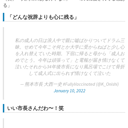
る」
「どんな祝辞よりも心に残る」
私の成人の日は浪人中で親に嘘ばかりついてドラム三
昧。せめて今年こそ何とか大学に受からねばと少し心
を入れ替えていた時期。下宿に帰ると母から「成人お
めでとう。今年は頑張って」と電報が届き情けなくて
泣いたそれから34年後市長になり風呂場でこけて骨折
して成人式に出られず情けなくて泣いた
— 熊本市長 大西一史 #FullyVaccinated (@K_Onishi)
January 10, 2022
いい市長さんだわ〜！笑