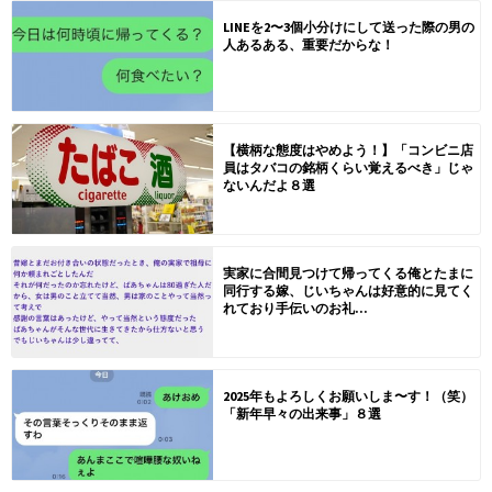
LINEを2〜3個小分けにして送った際の男の
人あるある、重要だからな！
【横柄な態度はやめよう！】「コンビニ店
員はタバコの銘柄くらい覚えるべき」じゃ
ないんだよ８選
実家に合間見つけて帰ってくる俺とたまに
同行する嫁、じいちゃんは好意的に見てく
れており手伝いのお礼...
2025年もよろしくお願いしま〜す！（笑）
「新年早々の出来事」８選