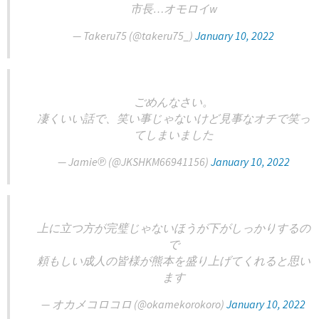
市長…オモロイw
— Takeru75 (@takeru75_)
January 10, 2022
ごめんなさい。
凄くいい話で、笑い事じゃないけど見事なオチで笑っ
てしまいました
— Jamie℗ (@JKSHKM66941156)
January 10, 2022
上に立つ方が完璧じゃないほうが下がしっかりするの
で
頼もしい成人の皆様が熊本を盛り上げてくれると思い
ます
— オカメコロコロ (@okamekorokoro)
January 10, 2022