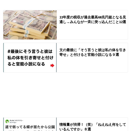
22年度の税収が過去最高68兆円超となる見
通し→みんなが一斉に突っ込んだこと12選
文の最後に「そう言うと彼は私の体を引き
寄せ」と付けると官能小説になる９選
情報量が渋滞！（笑）「ねえねえ何をして
いるんですか」８選