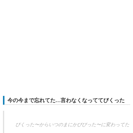
今の今まで忘れてた…言わなくなっててびくった
びくった〜からいつのまにかびびった〜に変わってた