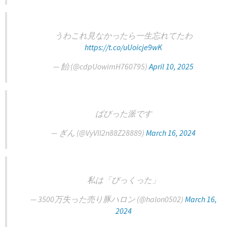
うわこれ見なかったら一生忘れてたわ
https://t.co/uUoicje9wK
— 飴 (@cdpUowimH760795)
April 10, 2025
ばびった派です
— ぎん (@VyVII2n88Z28889)
March 16, 2024
私は「びっくった」
— 3500万失った売り豚ハロン (@halon0502)
March 16,
2024