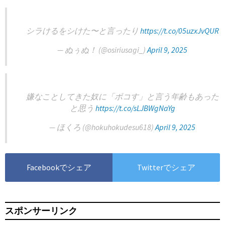
シラけるをシけた〜と言ったり
https://t.co/05uzxJvQUR
— ぬぅぬ！ (@osiriusagi_)
April 9, 2025
嫌なことしてきた奴に「ボコす」と言う年齢もあった
と思う
https://t.co/sLJBWgNaYg
— ほくろ (@hokuhokudesu618)
April 9, 2025
Facebookでシェア
Twitterでシェア
スポンサーリンク