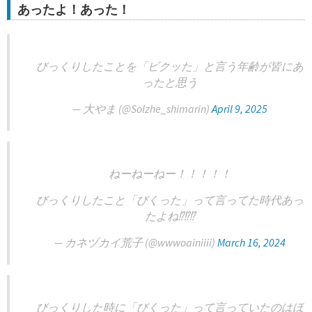
あったよ！あった！
びっくりしたことを「ビクッた」と言う年齢が皆にあ
ったと思う
— 大やま (@Solzhe_shimarin)
April 9, 2025
ねーねーねー！！！！！
びっくりしたこと「びくった」って言ってた時代あっ
たよね⁉️⁉️⁉️
— カネヅカイ荒子 (@wwwoainiiii)
March 16, 2024
びっくりした時に「びくった」って言っていたのはほ