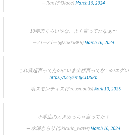
— Ran (@l3iqoe)
March 16, 2024
10年前くらいやな、よく言ってたなぁ〜
— ハーバー (@ZakkiBKB)
March 16, 2024
これ昔超言ってたのにいま全然言ってないのエグい
https://t.co/Em8jCLU5Rb
— 浪スモンティス (@rousmontis)
April 10, 2025
小学生のときめっちゃ言ってた！
— 水瀬きらり (@kirarin_water)
March 16, 2024