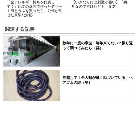
「全アレルギー持ちを代表し
【いきなりには刺激が強い】「初
て！」紀文の豆乳で作ったデザー
耳なのですけれども」８選
ト風とうふを買ったら、公式が見
せた真摯な対応
関連する記事
数年に一度の寒波、毎年来てない？振り返
って調べてみたら（笑）
見越して！全人類が薄々勘づいている、ヘ
アゴムの謎（笑）