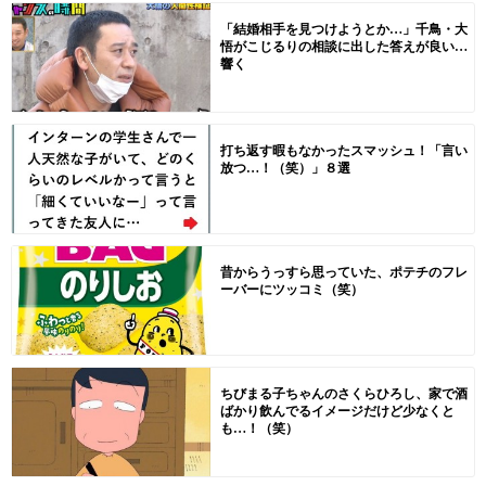
「結婚相手を見つけようとか…」千鳥・大
悟がこじるりの相談に出した答えが良い…
響く
打ち返す暇もなかったスマッシュ！「言い
放つ…！（笑）」８選
昔からうっすら思っていた、ポテチのフレ
ーバーにツッコミ（笑）
ちびまる子ちゃんのさくらひろし、家で酒
ばかり飲んでるイメージだけど少なくと
も…！（笑）