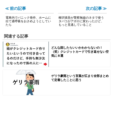
≪ 前の記事
次の記事 ≫
電車内でパニック発作、ホームに
柳沢慎吾が警察無線のネタで使う
出て過呼吸をおさめようとしてい
タバコがアポロに変わったけど、
たら
もっと見逃していること
関連する記事
どんな顔したらいいかわからないの！
（笑）クレジットカードで引き返せない空
気に８選
ゲリラ豪雨という言葉が広まり全部まとめ
て定着したことに思う