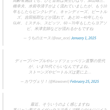
高齢者施設でも、ひと昔前は美空ひばり、加山雄三、
橋幸夫、水前寺清子がよく流れていましたが、もう10
年もしたらピンクレディ、キャンディーズ、ビートル
ズ、吉田拓郎などが流れて、あと30～40年したら
GLAY、ミスチル、スピッツ、60～70年もしたらヨアソ
ビ、米津玄師などが流れるかもですね
— うちのエース (@our_ace)
January 1, 2025
ディープパープルやレッドツェッペリン直撃の世代
が、いま70代ぐらいなんですよね。
ストーンズやビートルズは更に上…
— カワヴェリ！ (@Kawaveri)
February 25, 2025
最近、そういうのよく感じますね
革ジャン着てライヴハウスで呑んで騒ぐのはジジイみ