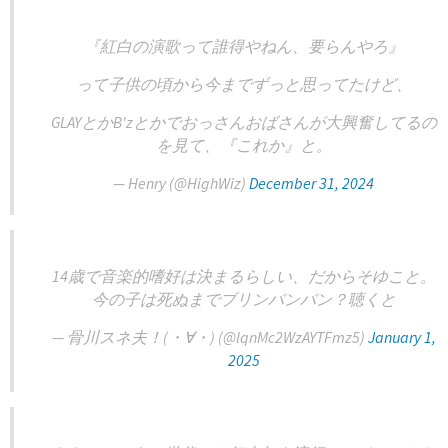
『紅白の演歌って誰得やねん、要らんやろ』
って子供の頃から今までずっと思ってたけど、
GLAYとかB'zとかでおっさんおばさんが大興奮してるの
を見て、『これか』と。
— Henry (@HighWiz)
December 31, 2024
14歳で音楽的嗜好は決まるらしい、だからそゆこと。
今の子は死ぬまでブリンバンバン？聴くと
— 骨川スネ夫！(・∀・) (@lqnMc2WzAYTFmz5)
January 1,
2025