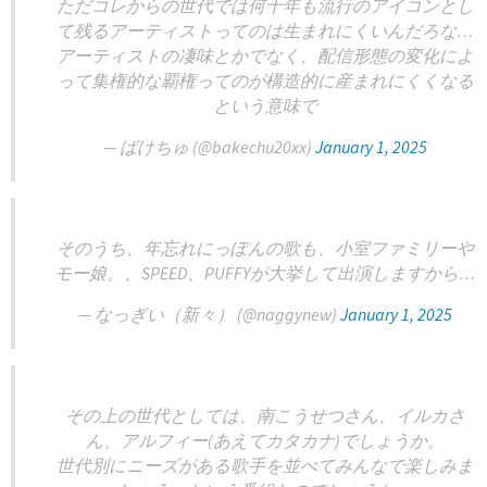
ただコレからの世代では何十年も流行のアイコンとし
て残るアーティストってのは生まれにくいんだろな…
アーティストの凄味とかでなく、配信形態の変化によ
って集権的な覇権ってのが構造的に産まれにくくなる
という意味で
— ばけちゅ (@bakechu20xx)
January 1, 2025
そのうち、年忘れにっぽんの歌も、小室ファミリーや
モー娘。、SPEED、PUFFYが大挙して出演しますから…
— なっぎい（新々） (@naggynew)
January 1, 2025
その上の世代としては、南こうせつさん、イルカさ
ん、アルフィー(あえてカタカナ)でしょうか。
世代別にニーズがある歌手を並べてみんなで楽しみま