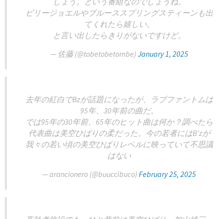
しょう。という番組なのでしょうね。
ビリージョエルやブルーススプリングスティーンも出
てくれたら嬉しい。
と言い出したらきりがないですけど。
— 佐藤 (@tobetobetombe)
January 1, 2025
去年の紅白でBzが話題になったが、ラブファントムは
95年、30年前の曲だ。
では95年の30年前、65年のヒット曲は何か？調べたら
代表曲は美空ひばりの柔だった。今の若者にはB'zが
我々の若い頃の美空ひばりレベルに映っていて不思議
はない
— arancionero (@buuccibuco)
February 25, 2025