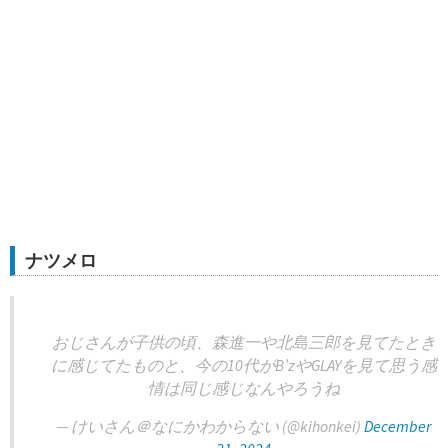
ナツメロ
おじさんが子供の頃、森進一や北島三郎を見てたとき
に感じてたものと、今の10代がB’zやGLAYを見て思う感
情は同じ感じなんやろうね
— けいさん＠なにかわからない (@kihonkei)
December