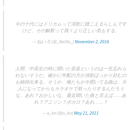
今の十代にはドリカムって演歌に聴こえるらしんです
けど、その解釈って我々より正しい気もする。
— ねいろ (@_Neillo_)
November 2, 2016
人間、中高生の時に聞いた音楽というのは一生忘れら
れないそうだ。確かに年配の方が演歌ばっかり好むの
も納得出来る。そうか、俺たちが今聞いてる曲は、大
人になってからもカラオケで歌ったりするんだろう
な。あれ？おかしいな、最近聞いた曲と言えば……あ
れ？アニソン？ボカロ？あれ……？
— o_kn (@o_kn)
May 21, 2011