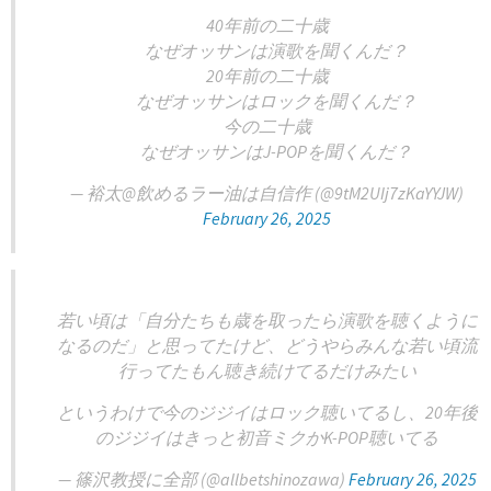
40年前の二十歳
なぜオッサンは演歌を聞くんだ？
20年前の二十歳
なぜオッサンはロックを聞くんだ？
今の二十歳
なぜオッサンはJ-POPを聞くんだ？
— 裕太@飲めるラー油は自信作 (@9tM2UIj7zKaYYJW)
February 26, 2025
若い頃は「自分たちも歳を取ったら演歌を聴くように
なるのだ」と思ってたけど、どうやらみんな若い頃流
行ってたもん聴き続けてるだけみたい
というわけで今のジジイはロック聴いてるし、20年後
のジジイはきっと初音ミクかK-POP聴いてる
— 篠沢教授に全部 (@allbetshinozawa)
February 26, 2025