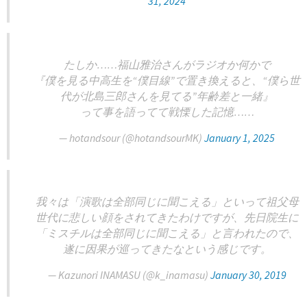
31, 2024
たしか……福山雅治さんがラジオか何かで
『僕を見る中高生を“僕目線”で置き換えると、“僕ら世
代が北島三郎さんを見てる”年齢差と一緒』
って事を語ってて戦慄した記憶……
— hotandsour (@hotandsourMK)
January 1, 2025
我々は「演歌は全部同じに聞こえる」といって祖父母
世代に悲しい顔をされてきたわけですが、先日院生に
「ミスチルは全部同じに聞こえる」と言われたので、
遂に因果が巡ってきたなという感じです。
— Kazunori INAMASU (@k_inamasu)
January 30, 2019