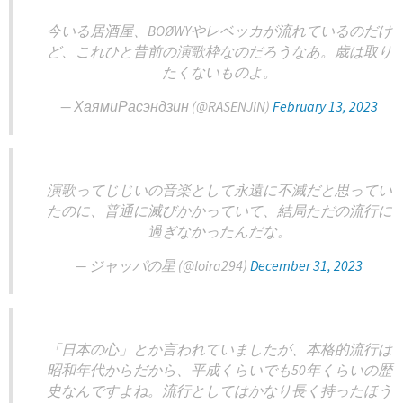
今いる居酒屋、BOØWYやレベッカが流れているのだけ
ど、これひと昔前の演歌枠なのだろうなあ。歳は取り
たくないものよ。
— ХаямиРасэндзин (@RASENJIN)
February 13, 2023
演歌ってじじいの音楽として永遠に不滅だと思ってい
たのに、普通に滅びかかっていて、結局ただの流行に
過ぎなかったんだな。
— ジャッパの星 (@loira294)
December 31, 2023
「日本の心」とか言われていましたが、本格的流行は
昭和年代からだから、平成くらいでも50年くらいの歴
史なんですよね。流行としてはかなり長く持ったほう