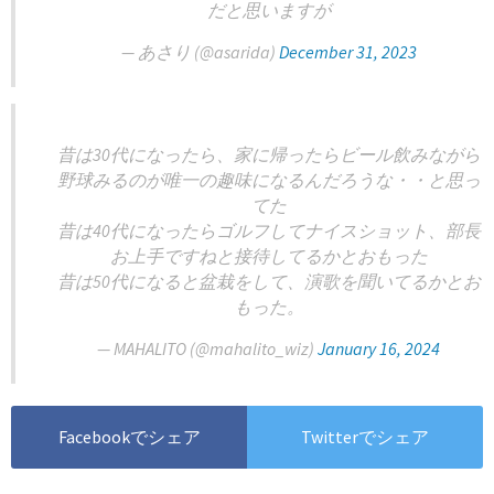
だと思いますが
— あさり (@asarida)
December 31, 2023
昔は30代になったら、家に帰ったらビール飲みながら
野球みるのが唯一の趣味になるんだろうな・・と思っ
てた
昔は40代になったらゴルフしてナイスショット、部長
お上手ですねと接待してるかとおもった
昔は50代になると盆栽をして、演歌を聞いてるかとお
もった。
— MAHALITO (@mahalito_wiz)
January 16, 2024
Facebookでシェア
Twitterでシェア