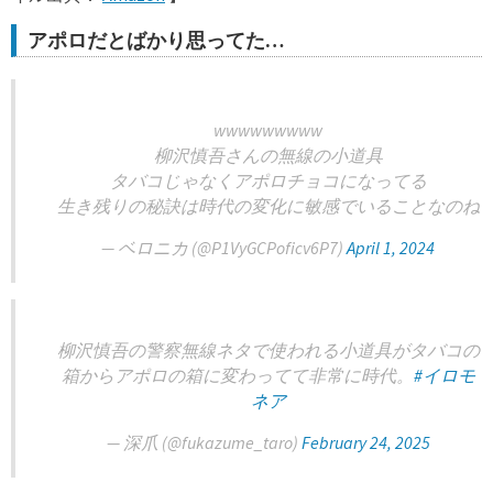
アポロだとばかり思ってた…
wwwwwwwww
柳沢慎吾さんの無線の小道具
タバコじゃなくアポロチョコになってる
生き残りの秘訣は時代の変化に敏感でいることなのね
— ベロニカ (@P1VyGCPoficv6P7)
April 1, 2024
柳沢慎吾の警察無線ネタで使われる小道具がタバコの
箱からアポロの箱に変わってて非常に時代。
#イロモ
ネア
— 深爪 (@fukazume_taro)
February 24, 2025