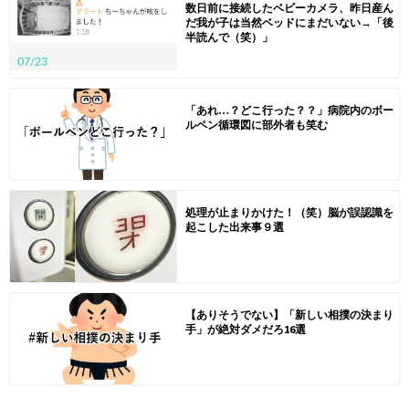
数日前に接続したベビーカメラ、昨日産ん
だ我が子は当然ベッドにまだいない→「後
半読んで（笑）」
「あれ…？どこ行った？？」病院内のボー
ルペン循環図に部外者も笑む
処理が止まりかけた！（笑）脳が誤認識を
起こした出来事９選
【ありそうでない】「新しい相撲の決まり
手」が絶対ダメだろ16選