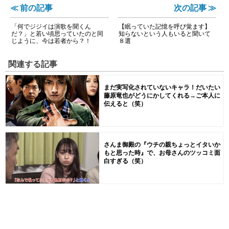
≪ 前の記事
次の記事 ≫
「何でジジイは演歌を聞くん
【眠っていた記憶を呼び覚ます】
だ？」と若い頃思っていたのと同
知らないという人もいると聞いて
じように、今は若者から？！
８選
関連する記事
まだ実写化されていないキャラ！だいたい
藤原竜也がどうにかしてくれる→ご本人に
伝えると（笑）
さんま御殿の『ウチの親ちょっとイタいか
もと思った時』で、お母さんのツッコミ面
白すぎる（笑）