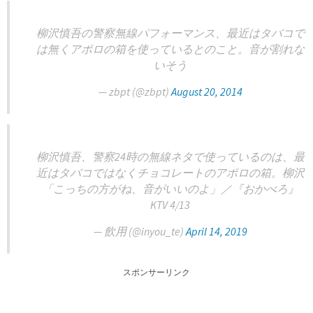
柳沢慎吾の警察無線パフォーマンス、最近はタバコで
は無くアポロの箱を使っているとのこと。音が割れな
いそう
— zbpt (@zbpt)
August 20, 2014
柳沢慎吾、警察24時の無線ネタで使っているのは、最
近はタバコではなくチョコレートのアポロの箱。柳沢
「こっちの方がね、音がいいのよ」／『おかべろ』
KTV 4/13
— 飲用 (@inyou_te)
April 14, 2019
スポンサーリンク