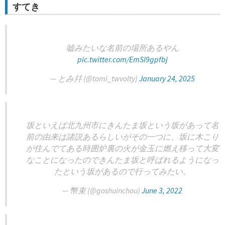
すてき
嘘みたいな名前の場所あるやん
pic.twitter.com/EmSI9gpfbj
— とみ幷 (@tomi_twvolty)
January 24, 2025
坂といえば北九州市にきんたま坂という坂があって名
前の由来は諸説あるらしいがその一つに、坂に木こり
が住んでてある時囲炉裏の火が金玉に燃え移って大変
なことになったのできんたま坂と呼ばれるようになっ
たという坂があるので行ってみたい。
— 幣束 (@goshuinchou)
June 3, 2022