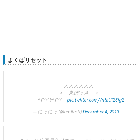
よくばりセット
＿人人人人人人＿
＞ 丸ぼっき ＜
￣^Y^Y^Y^Y^Y￣
pic.twitter.com/WRhUI28ig2
— にっにっ (@umiitati)
December 4, 2013