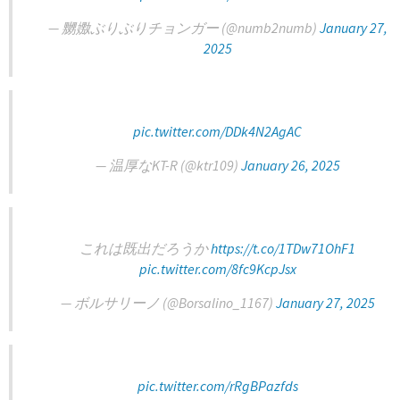
— 嬲嫐ぶりぶりチョンガー (@numb2numb)
January 27,
2025
pic.twitter.com/DDk4N2AgAC
— 温厚なKT-R (@ktr109)
January 26, 2025
これは既出だろうか
https://t.co/1TDw71OhF1
pic.twitter.com/8fc9KcpJsx
— ボルサリーノ (@Borsalino_1167)
January 27, 2025
pic.twitter.com/rRgBPazfds