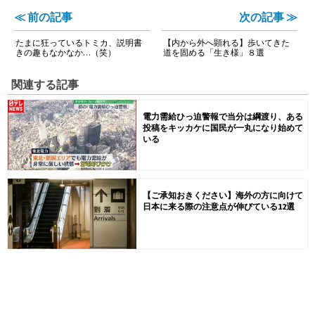
≪ 前の記事
次の記事 ≫
たまに狂っているトミカ、説明書
【内から外へ顕れる】歩いてきた
きの趣もなかなか…（笑）
道を固める「生き様」８選
関連する記事
電力需給ひっ迫警報で当分は綱渡り、ある
投稿をキッカケに国民が一丸になり始めて
いる
【ご承知おきください】海外の方に向けて
日本に来る際の注意点が伸びている12選