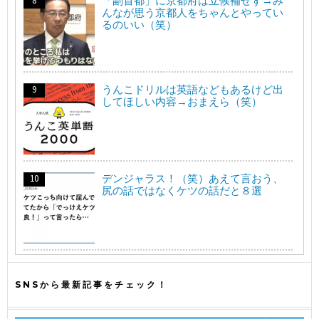
「副首都」に京都府は立候補せず→み
んなが思う京都人をちゃんとやってい
るのいい（笑）
うんこドリルは英語などもあるけど出
してほしい内容→おまえら（笑）
デンジャラス！（笑）あえて言おう、
尻の話ではなくケツの話だと８選
SNSから最新記事をチェック！