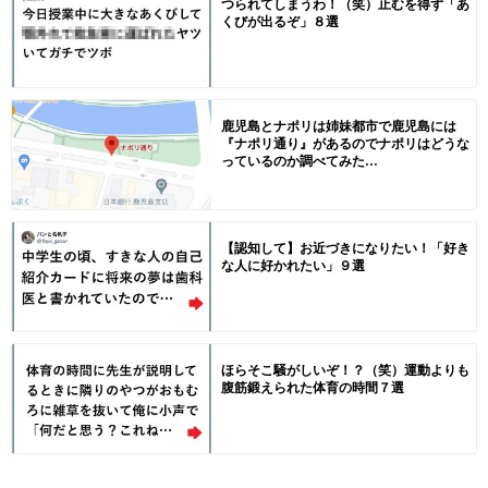
つられてしまうわ！（笑）止むを得ず「あ
くびが出るぞ」８選
鹿児島とナポリは姉妹都市で鹿児島には
『ナポリ通り』があるのでナポリはどうな
っているのか調べてみた...
【認知して】お近づきになりたい！「好き
な人に好かれたい」９選
ほらそこ騒がしいぞ！？（笑）運動よりも
腹筋鍛えられた体育の時間７選