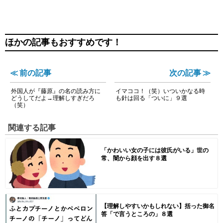
ほかの記事もおすすめです！
≪ 前の記事
次の記事 ≫
外国人が『藤原』の名の読み方に
イマココ！（笑）いついかなる時
どうしてだよ→理解しすぎだろ
も針は回る「ついに」９選
（笑）
関連する記事
「かわいい女の子には彼氏がいる」世の
常、闇から顔を出す８選
【理解しやすいかもしれない】括った御名
答「で言うところの」８選