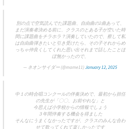
別の点で空気読んでた課題曲、自由曲の2曲あって、
まだ演奏者決める前に、クラスのとある子が空いた時
間に課題曲をチラホラ？演奏していたので、察して私
は自由曲弾きたいと引き受けたら、その子それからめ
っちゃ仲良くしてくれた思い出それまで話したことほ
ぼ無かったので、
— ネオンサイダー (@mame11)
January 12, 2025
中１の時合唱コンクールの伴奏決めで、最初から担任
の先生が「〇〇、お前やれな」と
今思えば小学校からの情報でしょう
３年間伴奏する機会を得ました
そんなにうまくなかったですが、クラスのみんな合わ
せて歌ってくれて楽しかったです