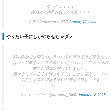
そうだよ！！！
謎の力で操作されてるんだ！！！
— なす (@ymcaymca1234)
January 12, 2025
やりたい子にしかやらせちゃダメ
私の学校では隣りのクラスの子が弾けるけど弾きたく
ないって事をクラスの皆に伝えたらしく、アカペラの
曲で合唱コン歌っていました。
話が少しズレますが弾きたくないことを言えて、その
気持ちを尊重できる学校が増えて欲しいです
ね、、、。
— マシュマロﾀｲﾏﾂ (@mashuro_1006)
January 12, 2025