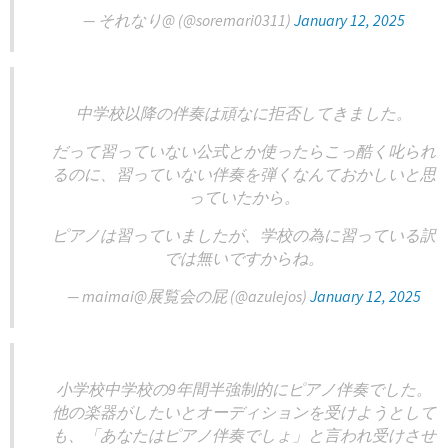
— それなり@ (@soremari0311)
January 12, 2025
中学校以降の伴奏は頑なに拒否してきました。
だって習っていない公式とか使ったらこっ酷く叱られ
るのに、習っていない伴奏を弾くなんておかしいと思
っていたから。
ピアノは習っていましたが、学校の為に習っている訳
では無いですからね。
— maimai@展覧会の屁 (@azulejos)
January 12, 2025
小学校中学校の9年間半強制的にピアノ伴奏でした。
他の楽器がしたいとオーディションを受けようとして
も、「あなたはピアノ伴奏でしょ」と言われ受けさせ