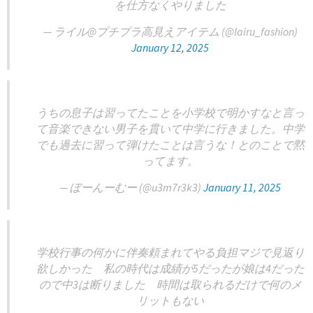
を仕方なくやりました
— ライル@プチプラ高見えアイテム (@lairu_fashion)
January 12, 2025
うちの息子は習ってたことを小学校で明かすなと言っ
て音楽できない男子を貫いて中学に行きました。中学
でも過去に習って弾けたことは言うな！とのことで黙
ってます。
— ぽーんーむー (@u3m7r3k3)
January 11, 2025
学校行事の何かに伴奏頼まれてやる負担マジで見返り
欲しかった 私の時代は成績が5だったが娘は4だった
ので中3は断りました 時間は取られるだけで何のメ
リットもない