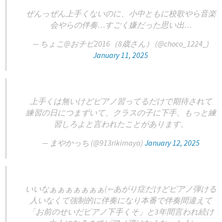
ぜんっぜん上手くないのに、小中ともに校歌やら音楽
会やらの伴奏…すごく嫌だった思い出…
— ちょこ@おチビ2016（8歳さん） (@choco_1224_)
January 11, 2025
上手くは無いけどピアノ習ってるだけで期待されて
練習の日につまずいて、クラスの子に下手、もっと練
習しろよと言われたことがあります。
— まやかっち (@913rikimaya)
January 12, 2025
いいなぁぁぁぁぁぁぁ(⇽あがり症だけどピアノ弾ける
人いなくて強制的に伴奏になり本番で伴奏間違えて
「お前のせいだピアノ下手くそ」と3年間言われ続け