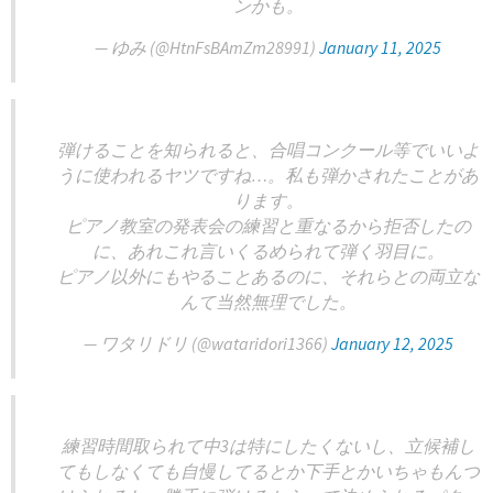
ンかも。
— ゆみ (@HtnFsBAmZm28991)
January 11, 2025
弾けることを知られると、合唱コンクール等でいいよ
うに使われるヤツですね…。私も弾かされたことがあ
ります。
ピアノ教室の発表会の練習と重なるから拒否したの
に、あれこれ言いくるめられて弾く羽目に。
ピアノ以外にもやることあるのに、それらとの両立な
んて当然無理でした。
— ワタリドリ (@wataridori1366)
January 12, 2025
練習時間取られて中3は特にしたくないし、立候補し
てもしなくても自慢してるとか下手とかいちゃもんつ