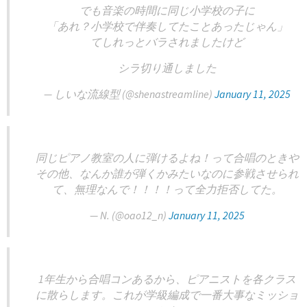
でも音楽の時間に同じ小学校の子に
「あれ？小学校で伴奏してたことあったじゃん」
てしれっとバラされましたけど
シラ切り通しました
— しいな流線型 (@shenastreamline)
January 11, 2025
同じピアノ教室の人に弾けるよね！って合唱のときや
その他、なんか誰が弾くかみたいなのに参戦させられ
て、無理なんで！！！！って全力拒否してた。
— N. (@oao12_n)
January 11, 2025
1年生から合唱コンあるから、ピアニストを各クラス
に散らします。これが学級編成で一番大事なミッショ