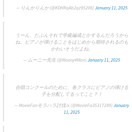
— りんかりんか (@KDHRqAb2qz95206)
January 11, 2025
うーん、たぶんそれで学級編成とかするんだろうから
ね。ピアノが弾けることをはじめから期待されるのも
かわいそうだよね。
— ムーニー先生 (@Moony4Man)
January 11, 2025
合唱コンクールのために、各クラスにピアノの弾ける
子を分配してるってこと？！
— MovieFan️モラハラ討伐⚔️ (@MovieFa35317289)
January
11, 2025