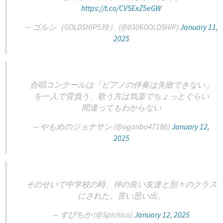
https://t.co/CVSExZ5eGW
— ゴルシ（GOLDSHIP539） (@0306GOLDSHIP)
January 11,
2025
合唱コンクールは「ピアノの伴奏は失敗できない」
を一人で背負う、歌う方は気楽でちょっとぐらい
間違ってもわからない
— やもめのジョナサン (@oganbo47186)
January 12,
2025
そのせいで中学校の時、仲の良い友達と別々のクラス
にされた。苦い思い出。
— すぴちか (@Spichica)
January 12, 2025