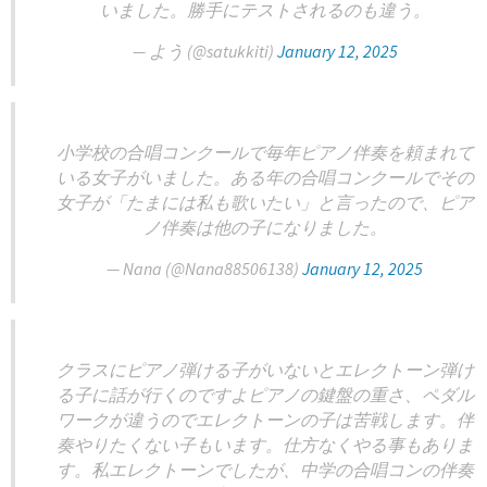
いました。勝手にテストされるのも違う。
— よう (@satukkiti)
January 12, 2025
小学校の合唱コンクールで毎年ピアノ伴奏を頼まれて
いる女子がいました。ある年の合唱コンクールでその
女子が「たまには私も歌いたい」と言ったので、ピア
ノ伴奏は他の子になりました。
— Nana (@Nana88506138)
January 12, 2025
クラスにピアノ弾ける子がいないとエレクトーン弾け
る子に話が行くのですよピアノの鍵盤の重さ、ペダル
ワークが違うのでエレクトーンの子は苦戦します。伴
奏やりたくない子もいます。仕方なくやる事もありま
す。私エレクトーンでしたが、中学の合唱コンの伴奏