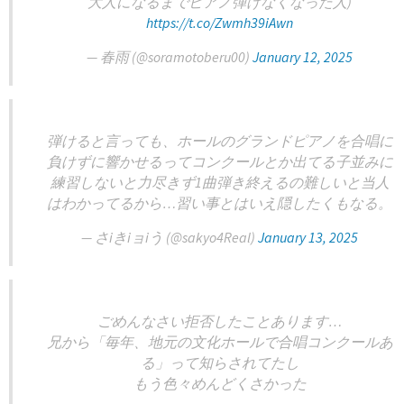
大人になるまでピアノ弾けなくなった人)
https://t.co/Zwmh39iAwn
— 春雨 (@soramotoberu00)
January 12, 2025
弾けると言っても、ホールのグランドピアノを合唱に
負けずに響かせるってコンクールとか出てる子並みに
練習しないと力尽きず1曲弾き終えるの難しいと当人
はわかってるから…習い事とはいえ隠したくもなる。
— さiきiョiう (@sakyo4Real)
January 13, 2025
ごめんなさい拒否したことあります…
兄から「毎年、地元の文化ホールで合唱コンクールあ
る」って知らされてたし
もう色々めんどくさかった