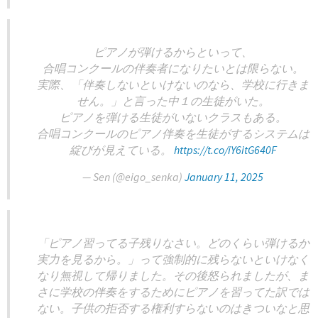
ピアノが弾けるからといって、
合唱コンクールの伴奏者になりたいとは限らない。
実際、「伴奏しないといけないのなら、学校に行きま
せん。」と言った中１の生徒がいた。
ピアノを弾ける生徒がいないクラスもある。
合唱コンクールのピアノ伴奏を生徒がするシステムは
綻びが見えている。
https://t.co/iY6itG640F
— Sen (@eigo_senka)
January 11, 2025
「ピアノ習ってる子残りなさい。どのくらい弾けるか
実力を見るから。」って強制的に残らないといけなく
なり無視して帰りました。その後怒られましたが、ま
さに学校の伴奏をするためにピアノを習ってた訳では
ない。子供の拒否する権利すらないのはきついなと思