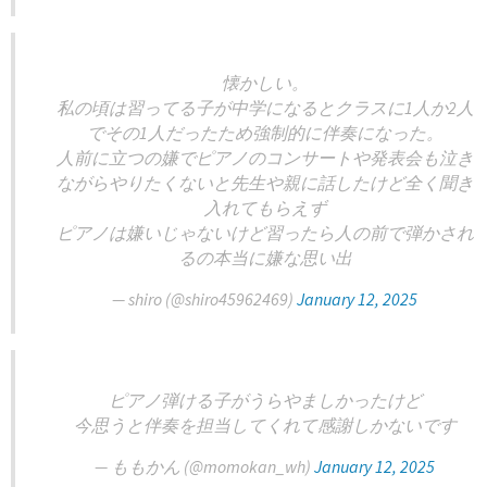
懐かしい。
私の頃は習ってる子が中学になるとクラスに1人か2人
でその1人だったため強制的に伴奏になった。
人前に立つの嫌でピアノのコンサートや発表会も泣き
ながらやりたくないと先生や親に話したけど全く聞き
入れてもらえず
ピアノは嫌いじゃないけど習ったら人の前で弾かされ
るの本当に嫌な思い出
— shiro (@shiro45962469)
January 12, 2025
ピアノ弾ける子がうらやましかったけど
今思うと伴奏を担当してくれて感謝しかないです
— ももかん (@momokan_wh)
January 12, 2025