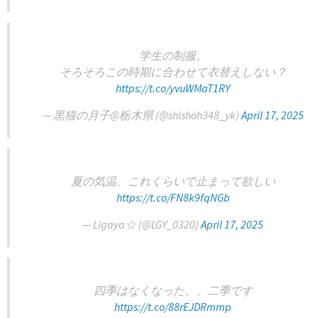
学生の制服。
そろそろこの時期に合わせて衣替えしない？
https://t.co/yvuWMaT1RY
— 黒猫の月子@栃木県 (@shishoh348_yk)
April 17, 2025
夏の気温、これくらいで止まって欲しい
https://t.co/FN8k9fqNGb
— Ligaya☆ (@LGY_0320)
April 17, 2025
四季はなくなった、、二季です
https://t.co/88rEJDRmmp