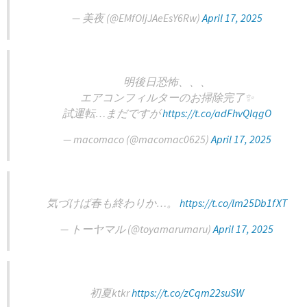
— 美夜 (@EMfOIjJAeEsY6Rw)
April 17, 2025
明後日恐怖、、、
エアコンフィルターのお掃除完了✨
試運転…まだですが
https://t.co/adFhvQIqgO
— macomaco (@macomac0625)
April 17, 2025
気づけば春も終わりか…。
https://t.co/lm25Db1fXT
— トーヤマル (@toyamarumaru)
April 17, 2025
初夏ktkr
https://t.co/zCqm22suSW