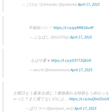
— ごけんつ//trickster (@gokents)
April 17, 2025
半袖短パン！
https://t.co/gqMMLGbu4f
— ふなばし (@fz1070g)
April 17, 2025
もはや夏☀️
https://t.co/yO3772QkU6
— nocchi (@minoriemon)
April 17, 2025
土曜日もう夏来る感じ？着物着れる時期もう終わっち
ゃった？まだ着てないのによ…
https://t.co/ouQ0uG5oUX
— ぱりつー (@paripari_mr2)
April 17, 2025