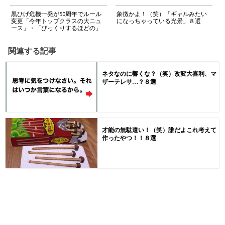
黒ひげ危機一発が50周年でルール
象徴かよ！（笑）「ギャルみたい
変更「今年トップクラスの大ニュ
になっちゃっている光景」８選
ース」・「びっくりするほどの」
関連する記事
ネタなのに響くな？（笑）改変大喜利、マ
ザーテレサ…？８選
才能の無駄遣い！（笑）誰だよこれ考えて
作ったやつ！！８選