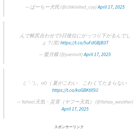
— ばーちー犬民 (@cihkinited_coy)
April 17, 2025
んで帳尻合わせで3日後位にがっつり下がるんでし
ょ？(笑)
https://t.co/5uFdGBjB3T
— 愛月蝶 (@yueravit)
April 17, 2025
(; ´-`).。oO（ 夏がこわい こわくてたまらない
https://t.co/koGBKtII5U
— Yahoo!天気・災害（ヤフー天気） (@Yahoo_weather)
April 17, 2025
スポンサーリンク