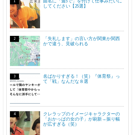
曲名に「週5で」を付けて仕事みたいに
してください【25選】
「失礼します」の言い方が関東か関西
かで違う、見破られる
名ばかりすぎる！（笑）『体育祭』っ
て「戦」なんだな８選
クレラップのイメージキャラクターの
「おかっぱの女の子」が刷新→振り幅
が広すぎる（笑）