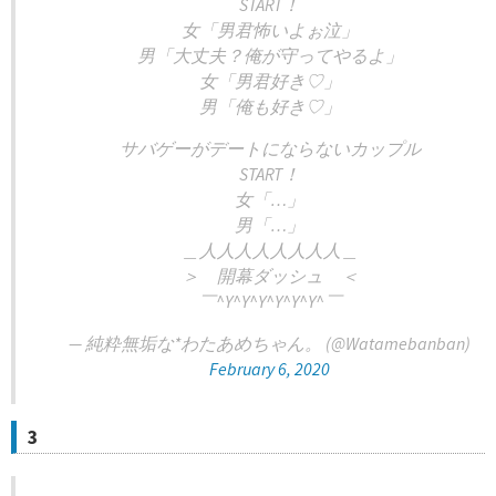
START！
女「男君怖いよぉ泣」
男「大丈夫？俺が守ってやるよ」
女「男君好き♡」
男「俺も好き♡」
サバゲーがデートにならないカップル
START！
女「…」
男「…」
＿人人人人人人人人＿
＞ 開幕ダッシュ ＜
￣^Y^Y^Y^Y^Y^Y^￣
— 純粋無垢な*わたあめちゃん。 (@Watamebanban)
February 6, 2020
3