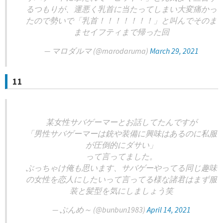
るつもりが、運悪く乳首に当たってしまい大変痛かっ
たので勢いで「乳首！！！！！！！」と叫んでそのま
まセイフティまで帰った回
— マロダルマ (@marodaruma)
March 29, 2021
11
某女性サバゲーマーとお話してたんですが
「男性サバゲーマーは銃や装備に興味はあるのに私服
が圧倒的にダサい」
って言ってました。
ぶっちゃけ俺も思います、サバゲーやってる同じ趣味
の女性を恋人にしたいって言ってる様な諸君はまず服
装と髪型を気にしましょう笑
— ぶんめ～ (@bunbun1983)
April 14, 2021