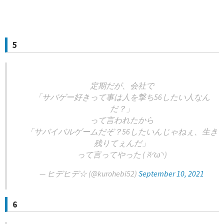
5
定期だが、会社で
「サバゲー好きって事は人を撃ち56したい人なん
だ？」
って言われたから
「サバイバルゲームだぞ？56したいんじゃねぇ、生き
残りてぇんだ」
って言ってやった ( ꐦ◜ω◝ )
— ヒデヒデ☆ (@kurohebi52)
September 10, 2021
6