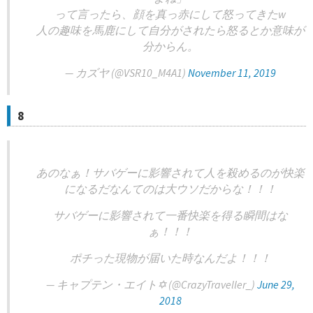
って言ったら、顔を真っ赤にして怒ってきたw
人の趣味を馬鹿にして自分がされたら怒るとか意味が
分からん。
— カズヤ (@VSR10_M4A1)
November 11, 2019
8
あのなぁ！サバゲーに影響されて人を殺めるのが快楽
になるだなんてのは大ウソだからな！！！
サバゲーに影響されて一番快楽を得る瞬間はな
ぁ！！！
ポチった現物が届いた時なんだよ！！！
— キャプテン・エイト✡️ (@CrazyTraveller_)
June 29,
2018