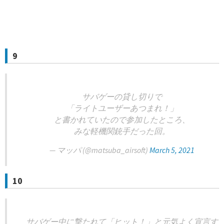
9
サバゲーの貸し切りで
「ライトユーザーあつまれ！」
と書かれていたので参加したところ、
みな軽機関銃手だった回。
— マッパ (@matsuba_airsoft)
March 5, 2021
10
サバゲー中に撃たれて「ヒット！」と元気よく宣言す