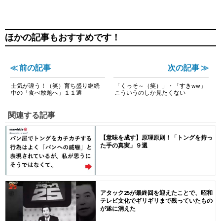
ほかの記事もおすすめです！
≪ 前の記事
次の記事 ≫
士気が違う！（笑）育ち盛り継続
「くっそ～（笑）」・「すきww」
中の「食べ放題へ」１１選
こういうのしか見たくない
関連する記事
【意味を成す】原理原則！「トングを持っ
た手の真実」９選
アタック25が最終回を迎えたことで、昭和
テレビ文化でギリギリまで残っていたもの
が遂に消えた