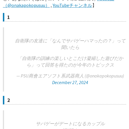
（@onakapokopusuu）
,
YouTubeチャンネル
】
1
自衛隊の友達に「なんでサバゲーハマったの？」って
聞いたら
「自衛隊の訓練の楽しいとこだけ凝縮した遊びだか
ら」って回答を得たのが今年のトピックス
— PSU商會エアソフト系武器商人 (@onakapokopusuu)
December 27, 2024
2
サバゲーがデートになるカップル