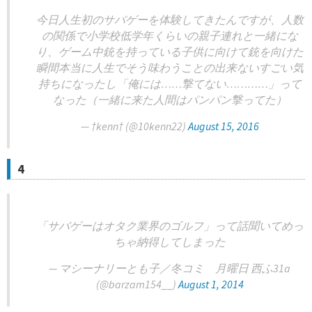
今日人生初のサバゲーを体験してきたんですが、人数
の関係で小学校低学年くらいの親子連れと一緒にな
り、ゲーム中銃を持っている子供に向けて銃を向けた
瞬間本当に人生でそう味わうことの出来ないすごい気
持ちになったし「俺には……撃てない…………」って
なった（一緒に来た人間はパンパン撃ってた）
— †kenn† (@10kenn22)
August 15, 2016
4
「サバゲーはオタク業界のゴルフ」って話聞いてめっ
ちゃ納得してしまった
— マシーナリーとも子／冬コミ 月曜日 西ふ31a
(@barzam154__)
August 1, 2014