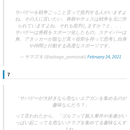
サバゲーを戦争ごっこと言って批判する人がいますよ
ね。その人に言いたい、将棋やチェスは戦争を元に作
られていますよね、それも批判しますか？と、、、
サバゲーは将棋をスポーツ化したもの。スナイパーは
角、アタッカーが龍など其々役割を持って思考し自身
や仲間と行動する高度なスポーツです。
— ヤマズキ (@sabage_yamazuki)
February 24, 2021
7
「サバゲーが大好きなら危ないエアガンを集めるのが
趣味なんだろ？」
って言われたから、「ゴルフって殺人事件や未遂がい
っぱい起こってる危ないクラブを集めてる趣味なんす
よね」