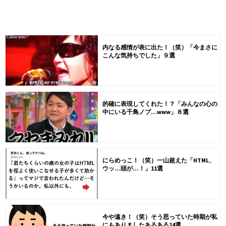
内なる感情が表に出た！（笑）「今まさに
こんな気持ちでした」９選
的確に表現してくれた！？「みんなの心の
中にいる千鳥ノブ…www」８選
にらめっこ！（笑）一山超えた「HTML、
ウッ…頭が…！」11選
今や遠き！（笑）そう思っていた時期が私
にもありましたあるある14選