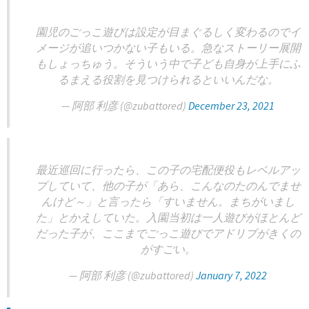
園児のごっこ遊びは設定が目まぐるしく変わるのでイ
メージが追いつかない子もいる。急なストーリー展開
もしょっちゅう。そういう中で子ども自身が上手にふ
るまえる役割を見つけられるといいんだな。
— 阿部 利彦 (@zubattored)
December 23, 2021
最近巡回に行ったら、この子の宅配便役もレベルアッ
プしていて、他の子が「あら、こんなのたのんでませ
んけど～」と言ったら「すいません。まちがいまし
た」とかえしていた。入園当初は一人遊びがほとんど
だった子が、ここまでごっこ遊びでアドリブがきくの
がすごい。
— 阿部 利彦 (@zubattored)
January 7, 2022