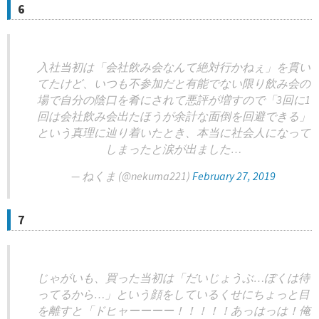
6
入社当初は「会社飲み会なんて絶対行かねぇ」を貫い
てたけど、いつも不参加だと有能でない限り飲み会の
場で自分の陰口を肴にされて悪評が増すので「3回に1
回は会社飲み会出たほうが余計な面倒を回避できる」
という真理に辿り着いたとき、本当に社会人になって
しまったと涙が出ました…
— ねくま (@nekuma221)
February 27, 2019
7
じゃがいも、買った当初は「だいじょうぶ…ぼくは待
ってるから…」という顔をしているくせにちょっと目
を離すと「ドヒャーーーー！！！！！あっはっは！俺