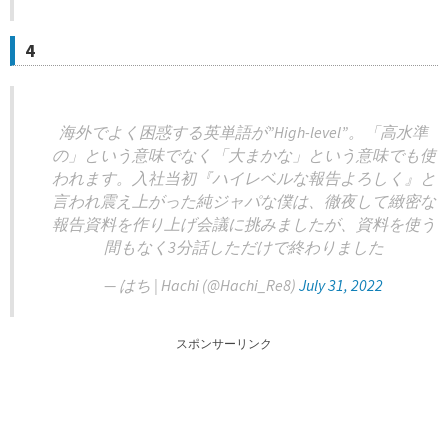
4
海外でよく困惑する英単語が”High-level”。「高水準
の」という意味でなく「大まかな」という意味でも使
われます。入社当初『ハイレベルな報告よろしく』と
言われ震え上がった純ジャパな僕は、徹夜して緻密な
報告資料を作り上げ会議に挑みましたが、資料を使う
間もなく3分話しただけで終わりました
— はち | Hachi (@Hachi_Re8)
July 31, 2022
スポンサーリンク