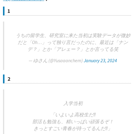
1
うちの留学生、研究室に来た当初は実験データが微妙
だと「Oh…」って独り言だったのに、最近は「ナン
デ？」とか「アレェー？」とか言ってる笑
— ゆさん (@Yusaaanchem)
January 23, 2024
2
入学当初
「いよいよ高校生だ‼︎
部活も勉強も、精いっぱい頑張るぞ！
きっとすごい青春が待ってるんだ‼︎」