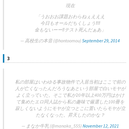
現在
「うおおお課題おわらねぇえええ
今日もオールだちくしょう‼︎‼︎
金もないーー‼︎テスト死んだぁあ」
— 高校生の本音 (@hontoomou)
September 29, 2014
3
私の部屋はいわゆる事故物件で入居当初はここで前の
人が亡くなったんだろうなあという部屋で白いモヤが
よく立っていた。そこで私が20年以上400万円はかけ
て集めたエロ同人誌から私の趣味で厳選した100冊を
寂しくないようにモヤが立つとこに置いたらモヤが立
たなくなった。昇天したのかな？
— まなか牛乳 (@manaka_555)
November 12, 2021