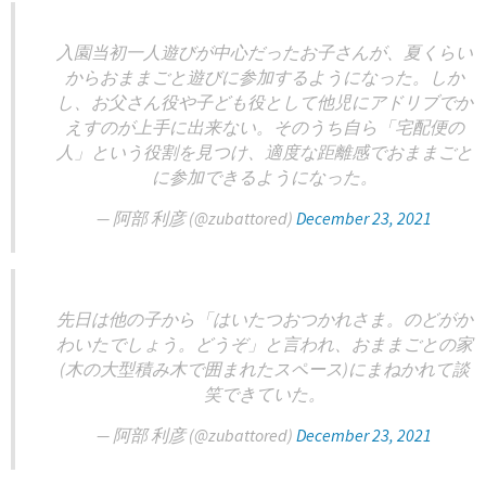
入園当初一人遊びが中心だったお子さんが、夏くらい
からおままごと遊びに参加するようになった。しか
し、お父さん役や子ども役として他児にアドリブでか
えすのが上手に出来ない。そのうち自ら「宅配便の
人」という役割を見つけ、適度な距離感でおままごと
に参加できるようになった。
— 阿部 利彦 (@zubattored)
December 23, 2021
先日は他の子から「はいたつおつかれさま。のどがか
わいたでしょう。どうぞ」と言われ、おままごとの家
(木の大型積み木で囲まれたスペース)にまねかれて談
笑できていた。
— 阿部 利彦 (@zubattored)
December 23, 2021