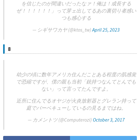
を信じたのが間違いだったなァ！俺は！成長する
ぜ！！！！！！」って芽ェ出してるあの裏切り者感い
つも感心する
— シギサワカヤ (@ktos_tw)
April 25, 2023
8
幼少の頃に数年アメリカ住んだことある程度の肌感覚
で恐縮ですが、僕の親も当初「銃持つなんてとんでも
ない」って言ってたんですよ。
近所に住んでるオヤジが火炎放射器とグレラン持って
庭でバーベキューしているの見るまではね。
— カメントツ (@Computerozi)
October 3, 2017