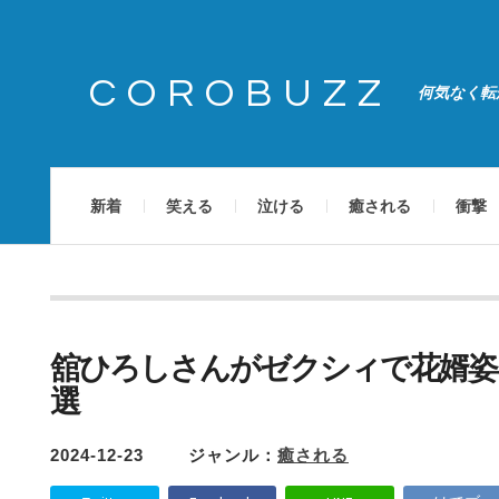
COROBUZZ
何気なく転
新着
笑える
泣ける
癒される
衝撃
舘ひろしさんがゼクシィで花婿姿
選
2024-12-23
ジャンル：
癒される