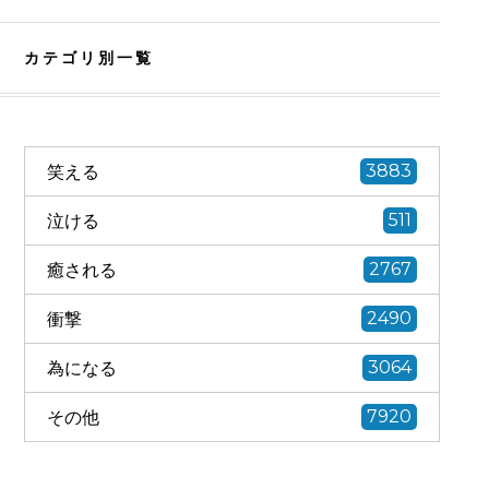
カテゴリ別一覧
笑える
3883
泣ける
511
癒される
2767
衝撃
2490
為になる
3064
その他
7920