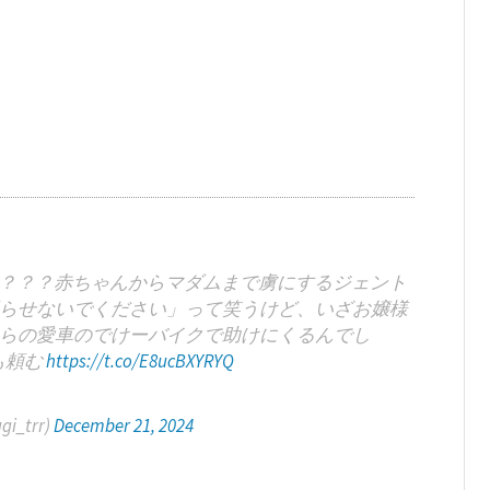
？？？赤ちゃんからマダムまで虜にするジェント
らせないでください」って笑うけど、いざお嬢様
らの愛車のでけーバイクで助けにくるんでし
も頼む
https://t.co/E8ucBXYRYQ
i_trr)
December 21, 2024