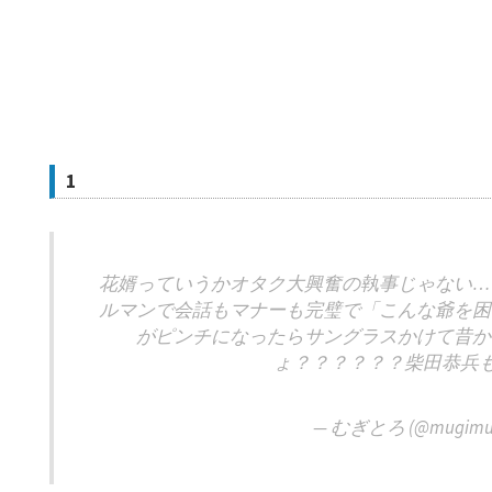
1
花婿っていうかオタク大興奮の執事じゃない…
ルマンで会話もマナーも完璧で「こんな爺を困
がピンチになったらサングラスかけて昔か
ょ？？？？？？柴田恭兵
— むぎとろ (@mugimug