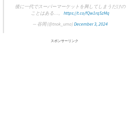
後に一代でスーパーマーケットを興してしまうだけの
ことはある…。
https://t.co/fQw1rqSzMq
— 谷岡 (@tnok_uma)
December 3, 2024
スポンサーリンク