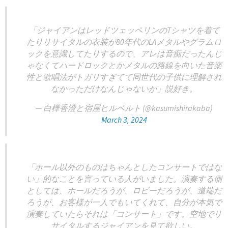
「ジャイアンはレッドツェッペリンのTシャツを着て
たりリサイタルの衣装が80年代のLAメタルやグラムロ
ックを意識してたりするので、アレは音痴だったんじ
ゃなくてハードロックとかメタルの路線を向いた音楽
性と歌唱法がトガリすぎてて同世代の子供に理解され
なかっただけなんじゃないか」説好き。
— 白樺香澄と宿屋ヒルベルト (@kasumishirakaba)
March 3, 2024
「ホール以外のものはちゃんとしたコンサートではな
い」的なことを言っている人がいました。演奏する側
としては、ホールだろうが、ロビーだろうが、道端だ
ろうが、お客様が一人でもいてくれて、自分が本気で
演奏していたらそれは「コンサート」です。空地でリ
サイタルするジャイアンを見て欲しい。