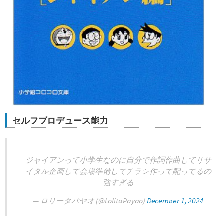
セルフプロデュース能力
ジャイアンって小学生なのに自分で作詞作曲してリサ
イタル企画して会場準備してチラシ作って配ってるの
強すぎる
— ロリータパヤオ (@LolitaPayao)
December 1, 2024