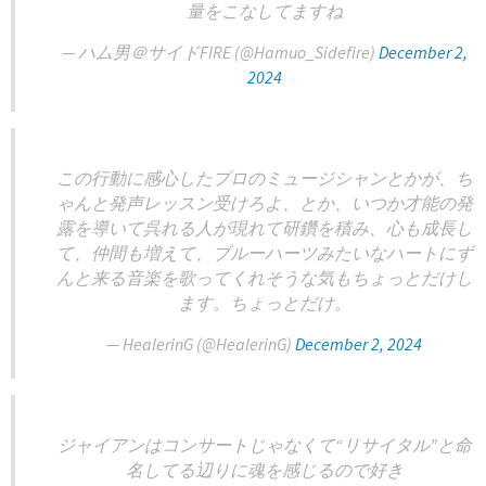
量をこなしてますね
— ハム男＠サイドFIRE (@Hamuo_Sidefire)
December 2,
2024
この行動に感心したプロのミュージシャンとかが、ち
ゃんと発声レッスン受けろよ、とか、いつか才能の発
露を導いて呉れる人が現れて研鑽を積み、心も成長し
て、仲間も増えて、ブルーハーツみたいなハートにず
んと来る音楽を歌ってくれそうな気もちょっとだけし
ます。ちょっとだけ。
— HealerinG (@HealerinG)
December 2, 2024
ジャイアンはコンサートじゃなくて“リサイタル”と命
名してる辺りに魂を感じるので好き