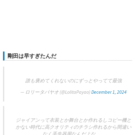
剛田は早すぎたんだ
誰も褒めてくれないのにずっとやってて最強
— ロリータパヤオ (@LolitaPayao)
December 1, 2024
ジャイアンって衣装とか舞台とか作れるしコピー機と
かない時代に高クオリティのチラシ作れるから間違い
なく手先器用なんだよな……