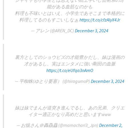
能がある血筋なのかも
料理も不味いとはいえ、小学生であそこまで本格的に
料理してるのもすごいしなぁ
https://t.co/cfzAIyX4Jr
— アレン (@AREN_DC)
December 3, 2024
裏方としてのショウビズの才能豊かだし、妹は漫画の
才があるし、実はエンタメに強い剛田の血脈
https://t.co/eUfqa3nAmO
— 平蜘蛛(ゆとり要塞） (@hiragumoP)
December 3, 2024
妹は妹でまんが道突き進んでるし、あの兄弟、クリエ
イター適正かなり高めだと思いますwww
— お猿さん＠轟驫麤 (@mamachari3_Jpn)
December 2,