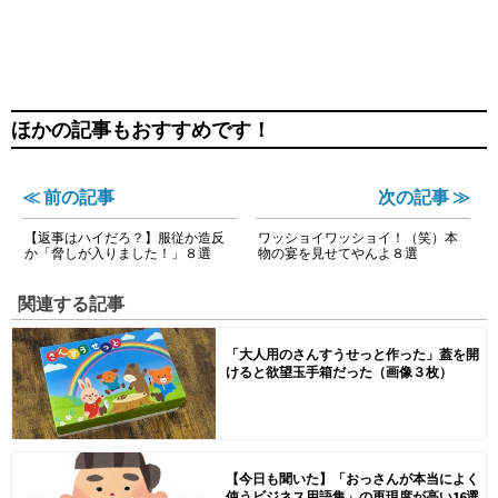
ほかの記事もおすすめです！
≪ 前の記事
次の記事 ≫
【返事はハイだろ？】服従か造反
ワッショイワッショイ！（笑）本
か「脅しが入りました！」８選
物の宴を見せてやんよ８選
関連する記事
「大人用のさんすうせっと作った」蓋を開
けると欲望玉手箱だった（画像３枚）
【今日も聞いた】「おっさんが本当によく
使うビジネス用語集」の再現度が高い16選