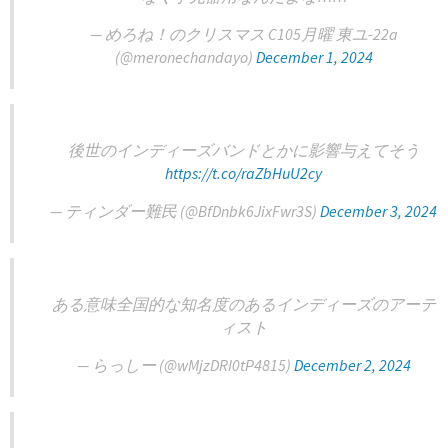
— めろね！のクリスマス C105月曜 東ユ-22a
(@meronechandayo)
December 1, 2024
後世のインディーズバンドとかに影響与えてそう
https://t.co/raZbHuU2cy
— ティンダー難民 (@BfDnbk6JixFwr3S)
December 3, 2024
ある意味全国的な知名度のあるインディーズのアーテ
ィスト
— らっしー (@wMjzDRI0tP4815)
December 2, 2024