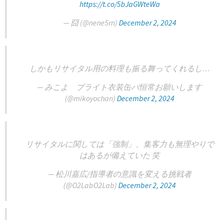
https://t.co/5bJaGWteWa
— 囧 (@nene5rn)
December 2, 2024
しかもリサイタル用の料理も振る舞ってくれるし…
— みこよ ブライト衣装缶バ恒常お願いします
(@mikoyochan)
December 2, 2024
リサイタルに関しては「強制」、集客力も無理やりで
はあるが備えていた 笑
— 松川嘉広/指導者の意識を変える挑戦者
(@O2LabO2Lab)
December 2, 2024