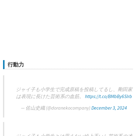
行動力
ジャイ子も小学生で完成原稿を投稿してるし、剛田家
は表現に長けた芸術系の血筋。
https://t.co/BMbBy6SIrb
— 佐山史織 (@doranekocompany)
December 3, 2024
ジャイ子も小学生とは思えない絵上手いし芸術系の才