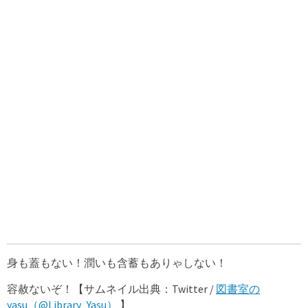
身も蓋もない！潤いも含蓄もありゃしない！
容赦ないぞ！【サムネイル出典：Twitter /
図書室の
yasu（@Library_Yasu）
】