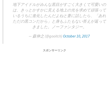
地下アイドルがみんな黒目がすごく大きくて可愛いの
は、きっとかすかに見える地上の光を求めて頑張って
いるうちに進化したんだよねと妻に話したら、「あれ
ただの黒コンだから」と身もふたもない答えが返って
きました。ノーファンタジー。
— 森伸之 (@gooitch)
October 10, 2017
スポンサーリンク