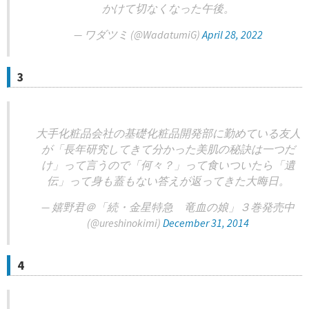
かけて切なくなった午後。
— ワダツミ (@WadatumiG)
April 28, 2022
3
大手化粧品会社の基礎化粧品開発部に勤めている友人
が「長年研究してきて分かった美肌の秘訣は一つだ
け」って言うので「何々？」って食いついたら「遺
伝」って身も蓋もない答えが返ってきた大晦日。
— 嬉野君＠「続・金星特急 竜血の娘」３巻発売中
(@ureshinokimi)
December 31, 2014
4