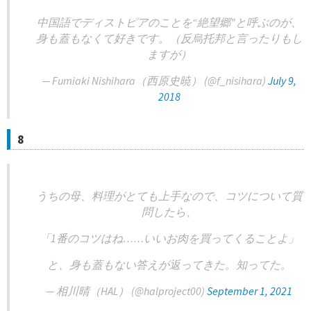
中国語でディストピアのことを“絶望郷”と呼ぶのが、
身も蓋もなくて好きです。（反烏托邦と言ったりもし
ますが）
— Fumiaki Nishihara（西原史暁） (@f_nisihara)
July 9,
2018
8
うちの母、料理がとても上手なので、コツについて質
問したら、
「1番のコツはね……いいお肉を買ってくることよ」
と、身も蓋もない答えが返ってきた。知ってた。
— 相川晴（HAL） (@halproject00)
September 1, 2021