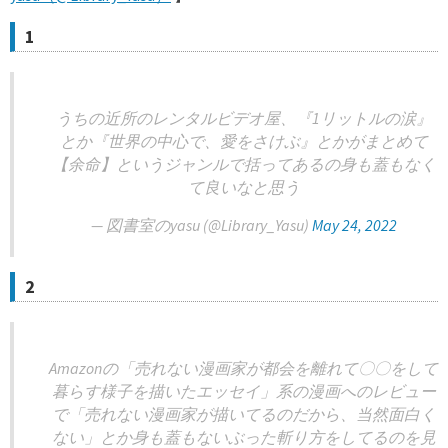
1
うちの近所のレンタルビデオ屋、『1リットルの涙』
とか『世界の中心で、愛をさけぶ』とかがまとめて
【余命】というジャンルで括ってあるの身も蓋もなく
て良いなと思う
— 図書室のyasu (@Library_Yasu)
May 24, 2022
2
Amazonの「売れない漫画家が都会を離れて〇〇をして
暮らす様子を描いたエッセイ」系の漫画へのレビュー
で「売れない漫画家が描いてるのだから、当然面白く
ない」とか身も蓋もないぶった斬り方をしてるのを見