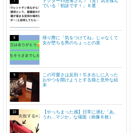
ドクターVS患者さん！（笑）気を揉ん
でいる「初診です！」８選
帰り際に「気をつけてね」じゃなくて
女が堕ちる男のちょっとの差
この可愛さは反則！引き出しに入った
おやつを開けようとする猫と意外な結
末
【やっちまった感】日常に潜む「あ、
うわ…マジか」な場面（画像８枚）