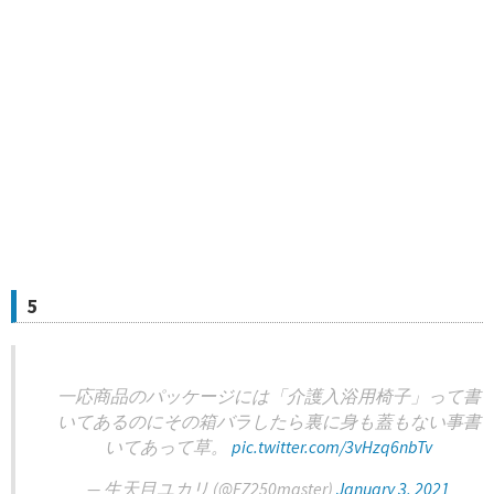
5
一応商品のパッケージには「介護入浴用椅子」って書
いてあるのにその箱バラしたら裏に身も蓋もない事書
いてあって草。
pic.twitter.com/3vHzq6nbTv
— 生天目ユカリ (@FZ250master)
January 3, 2021