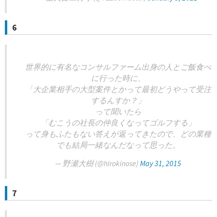
6
世界的に有名なコンサルファーム出身の人とご飯食べ
に行った時に、
「大企業相手の大型案件とかって最初どうやって受注
するんすか？」
って聞いたら
「むこうの社長の仲良くなってゴルフする」
って身もふたもない答えが返ってきたので、どの業種
でも結局一緒なんだなって思った。
— 野瀬大樹 (@hirokinose)
May 31, 2015
7