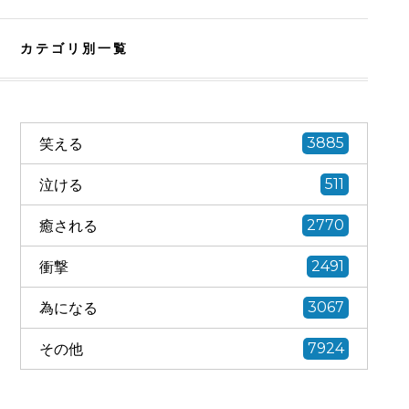
カテゴリ別一覧
笑える
3885
泣ける
511
癒される
2770
衝撃
2491
為になる
3067
その他
7924