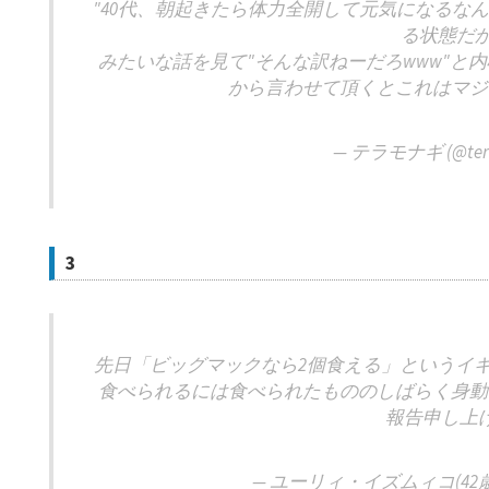
"40代、朝起きたら体力全開して元気になるな
る状態だか
みたいな話を見て"そんな訳ねーだろwww"と
から言わせて頂くとこれはマジ
— テラモナギ (@tera
3
先日「ビッグマックなら2個食える」というイ
食べられるには食べられたもののしばらく身動
報告申し上
— ユーリィ・イズムィコ(42歳厄年