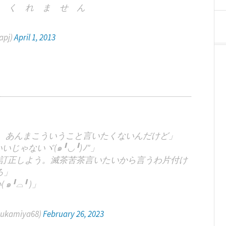
 く れ ま せ ん
apj)
April 1, 2013
さ、あんまこういうこと言いたくないんだけど」
じゃないヾ(๑╹◡╹)ﾉ"」
訂正しよう。滅茶苦茶言いたいから言うわ片付け
ろ」
 ๑╹⌓╹ )」
amiya68)
February 26, 2023