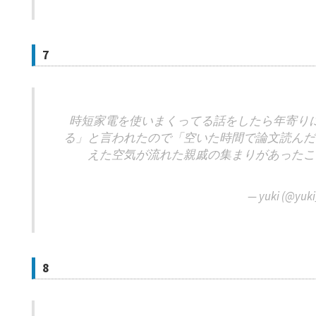
7
時短家電を使いまくってる話をしたら年寄り
る」と言われたので「空いた時間で論文読んだ
えた空気が流れた親戚の集まりがあったこ
— yuki (@yuk
8