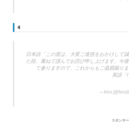
4
日本語「この度は、大変ご迷惑をおかけして誠
た段、重ねて謹んでお詫び申し上げます。今後
て参りますので、これからもご贔屓賜りま
英語「I'm
— hiro (@hiro
スポンサー