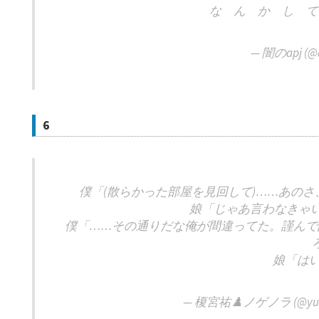
な ん か し て
— 闇のapj (@
6
僕「(散らかった部屋を見回して)……あの
娘「じゃあ言わなきゃいい
僕「……その通りだな俺が間違ってた。謹んで
娘「はい(
— 榎宮祐♟️ノゲノラ (@yuuk