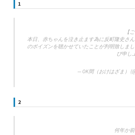
1
【ご
本日、赤ちゃんを泣き止ます為に反町隆史さん
のポイズンを聴かせていたことが判明致しまし
び申し
— OK間（おけはざま） (@O
2
何年か前