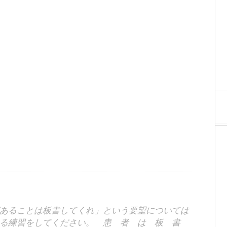
あることは板書してくれ」という要望については
取る練習をしてください。 患 者 は 板 書