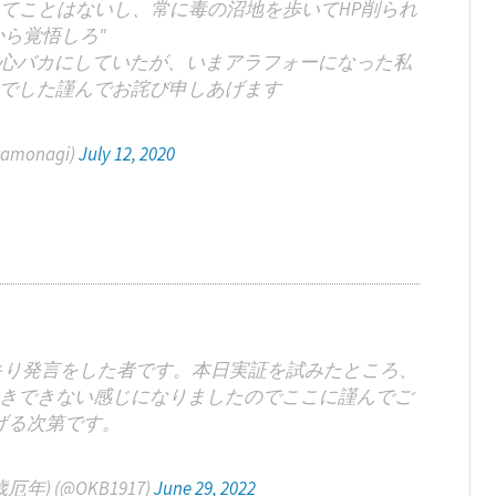
んてことはないし、常に毒の沼地を歩いてHP削られ
ら覚悟しろ"
内心バカにしていたが、いまアラフォーになった私
でした謹んでお詫び申しあげます
monagi)
July 12, 2020
キり発言をした者です。本日実証を試みたところ、
きできない感じになりましたのでここに謹んでご
げる次第です。
) (@OKB1917)
June 29, 2022