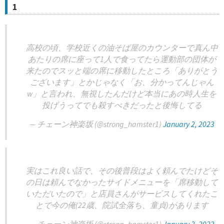
1
高校の頃、学校近くの油そば屋のカウンターで真ん中
あたりの席に座って1人で食ってたら運動部の団体が
来たのでスッと端の席に移動したところ「ありがとう
ございます」とかじゃなく「お、分かってんじゃん
w」と言われ、無視したんだけど本当にあの時人生を
投げうってでも殺すべきだったと後悔してる
— チェーン神楽坂 (@strong_hamster1)
January 2, 2023
実はこれ良い話で、その後普段はよく頼んでたけどそ
の日は頼んでなかったサイドメニューを「席移動して
いただいたので」と店員さんがサービスしてくれたこ
とで今の俺(22歳、院試全落ち、童貞)があります