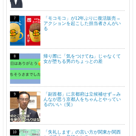
「モコモコ」が12年ぶりに復活販売→
アクションを起こした担当者さんがい
る
帰り際に「気をつけてね」じゃなくて
女が堕ちる男のちょっとの差
「副首都」に京都府は立候補せず→み
んなが思う京都人をちゃんとやってい
るのいい（笑）
「失礼します」の言い方が関東か関西