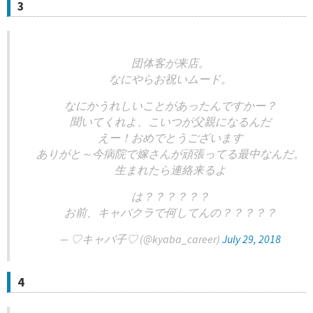
3
団体客が来店。
なにやらお祝いムード。
なにかうれしいことがあったんですかー？
聞いてくれよ、こいつが父親になるんだ
えー！おめでとうございます
ありがと～今病院で嫁さんが頑張ってる最中なんだ。
生まれたら連絡来るよ
は？？？？？？
お前、キャバクラで何してんの？？？？？
— ♡キャバ子♡ (@kyaba_career)
July 29, 2018
4