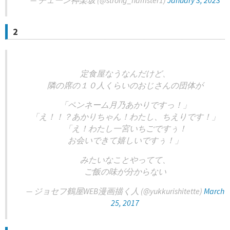
— チェーン神楽坂 (@strong_hamster1)
January 3, 2023
2
定食屋なうなんだけど、
隣の席の１０人くらいのおじさんの団体が
「ペンネーム月乃あかりですっ！」
「え！！？あかりちゃん！わたし、ちえりです！」
「え！わたし一宮いちごですぅ！
お会いできて嬉しいですぅ！」
みたいなことやってて、
ご飯の味が分からない
— ジョセフ鶴屋WEB漫画描く人 (@yukkurishitette)
March
25, 2017