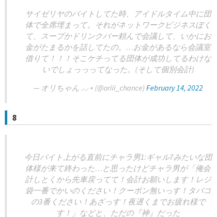
サイゼリヤのバイトしてた時、アイドルタイム中に団
体で全席埋まって。それがネットワークビジネスぽく
て、スープかドリンクバー頼んで会議して、いかにお
金がたまるかを話してたの。…お金があるなら会議室
借りて！！！そこケチってる団体が成功してるわけな
いでしょっっってなった。(そして個別会計)
— オリちゃん ⸝⸝⋆ (@oriii_chance)
February 14, 2022
8
今日バイト上がる直前にチャラ男1:ギャル7みたいな団
体様が来て終わった…と思ったけどチャラ男が「俺会
計しとくから先車戻ってて！会計お願いします！レジ
袋一番でかいのください！クーポン無いっす！タバコ
の3番ください！あざっす！夜遅くまでお疲れ様で
す！」などと、ただの『神』だった