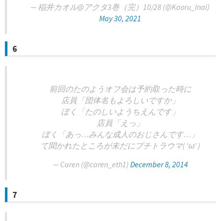
— 稲井カオル@アクタ3巻（完）10/28 (@Kaoru_Inai)
May 30, 2021
6
前回のたのようオフ会は予約取った時に
店員「団体名もよろしいですか」
ぼく「たのしいようちえんです」
店員「えっ」
ぼく「あっ…みんな成人のおじさんです…」
て聞かれたところが未だにプチトラウマ( 'ω' )
— Caren (@caren_eth1)
December 8, 2014
7