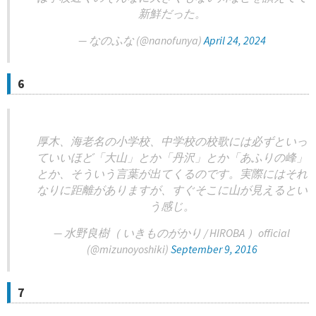
新鮮だった。
— なのふな (@nanofunya)
April 24, 2024
6
厚木、海老名の小学校、中学校の校歌には必ずといっ
ていいほど「大山」とか「丹沢」とか「あふりの峰」
とか、そういう言葉が出てくるのです。実際にはそれ
なりに距離がありますが、すぐそこに山が見えるとい
う感じ。
— 水野良樹（ いきものがかり / HIROBA ）official
(@mizunoyoshiki)
September 9, 2016
7