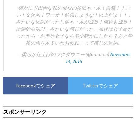
確かにド田舎な私の母校の校歌も「木！自然！すご
い！文化的！ワーオ！勉強しような！以上だよ！！」
みたいな歌詞だったし他も「木が成長！俺達も成長！
圧倒的成功⤴⤴」みたいな感じだった。高校は女子高だ
ったから「お前等女子なら多少静かにしたら？あと学
校の周り木多いねお疲れ」って感じの歌詞。
— 柔らか仕上げのフクダウニー (@0rororeo)
November
14, 2015
Facebookでシェア
Twitterでシェア
スポンサーリンク