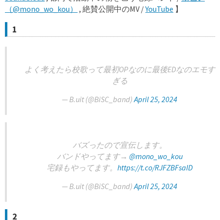
（@mono_wo_kou）
, 絶賛公開中のMV /
YouTube
】
1
よく考えたら校歌って最初OPなのに最後EDなのエモす
ぎる
— B.uit (@BiSC_band)
April 25, 2024
バズったので宣伝します。
バンドやってます→
@mono_wo_kou
宅録もやってます。
https://t.co/RJFZBFsaID
— B.uit (@BiSC_band)
April 25, 2024
2