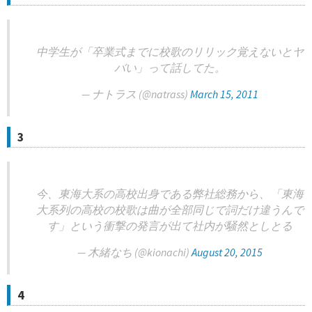
中学生が「卒業式までに校歌のリリック覚えないとヤ
バい」って話してた。
— ナトラス (@natrass)
March 15, 2011
3
今、東海大系の高校出身である弊社総務から、「東海
大系列の高校の校歌は曲が全部同じで詞だけ違うんで
す」という衝撃の発言が出て社内が騒然としとる
— 木緒なち (@kionachi)
August 20, 2015
4