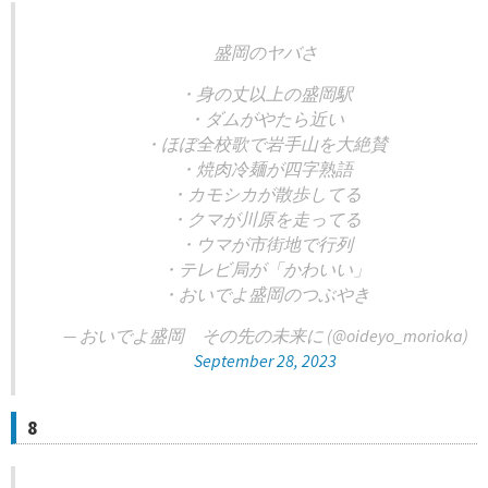
盛岡のヤバさ
・身の丈以上の盛岡駅
・ダムがやたら近い
・ほぼ全校歌で岩手山を大絶賛
・焼肉冷麺が四字熟語
・カモシカが散歩してる
・クマが川原を走ってる
・ウマが市街地で行列
・テレビ局が「かわいい」
・おいでよ盛岡のつぶやき
— おいでよ盛岡 その先の未来に (@oideyo_morioka)
September 28, 2023
8