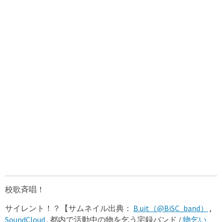
校歌斉唱！
サイレント！？【サムネイル出典：
B.uit（@BiSC_band）
,
SoundCloud
, 都内で活動中の物を乞う宅録バンド /
物乞い