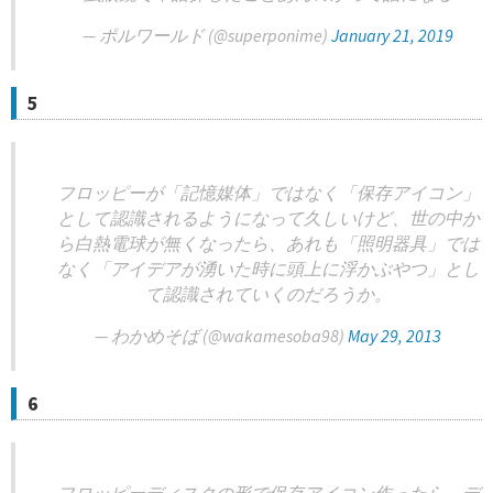
— ポルワールド (@superponime)
January 21, 2019
5
フロッピーが「記憶媒体」ではなく「保存アイコン」
として認識されるようになって久しいけど、世の中か
ら白熱電球が無くなったら、あれも「照明器具」では
なく「アイデアが湧いた時に頭上に浮かぶやつ」とし
て認識されていくのだろうか。
— わかめそば (@wakamesoba98)
May 29, 2013
6