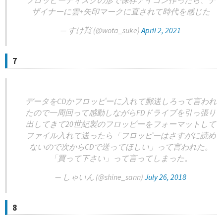
フロッピーディスクの形で保存アイコン作ったら、デ
ザイナーに雲+矢印マークに直されて時代を感じた
— すけ㌠ (@wota_suke)
April 2, 2021
7
データをCDかフロッピーに入れて郵送しろって言われ
たので一周回って感動しながらFDドライブを引っ張り
出してきて20世紀製のフロッピーをフォーマットして
ファイル入れて送ったら「フロッピーはさすがに読め
ないので次からCDで送ってほしい」って言われた。
「買って下さい」って言ってしまった。
— しゃいん (@shine_sann)
July 26, 2018
8