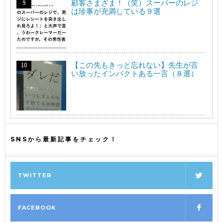
顧客さまざま！（笑）スーパーのレジ
は珍事が充満している９選
【この先もきっと忘れない】先生が言
い放ったインパクトある一言（８選）
SNSから最新記事をチェック！
TWITTER
FACEBOOK