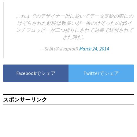
これまでのデザイナー歴に於いてデータ支給の際にの
けぞらされた経験は数多いが一番のけぞったのは5イ
ンチフロッピーが二つ折りにされて封書で送付されて
きた時だ。
— SIVA (@sivaprod)
March 24, 2014
Facebookでシェア
Twitterでシェア
スポンサーリンク