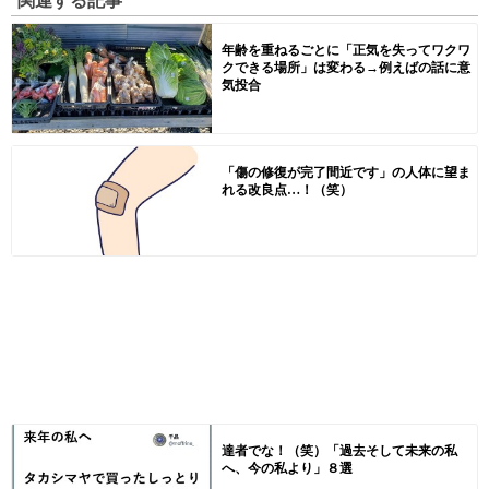
年齢を重ねるごとに「正気を失ってワクワ
クできる場所」は変わる→例えばの話に意
気投合
「傷の修復が完了間近です」の人体に望ま
れる改良点…！（笑）
達者でな！（笑）「過去そして未来の私
へ、今の私より」８選