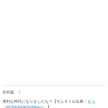
非対面…！
便利な時代になりましたな？【サムネイル出典：
むく
（@fWAIAN4g0HBWkco）
】