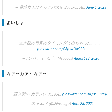
— 電球食人びゃッこパス (@Byackopath)
June 6, 2023
よいしょ
置き配の写真のタイミングで出ちゃった、、、
pic.twitter.com/G8pwtOw3LB
— はっしー(´･ω･`) (@yyooos)
August 12, 2020
カァ～カァ～カァ～
置き配 VS カラス(←たぶん)
pic.twitter.com/KQrkTTnggF
— 岩下 和了 (@shinshoga)
April 28, 2021