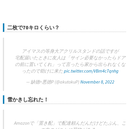
二枚で70キロくらい？
アイマスの等身大アクリルスタンドの話ですが
宅配届いたときに友人は「サイン必要なかったらドア
の前に置いてくれ」って言ったら家から出られなくな
ったので助けに来た
pic.twitter.com/VBm4c7qnhg
— 缺德=悪徳P (@akutokuP)
November 8, 2022
雪かきし忘れた！
Amazonで「置き配」で配達頼んだんだけどたぶん、こ