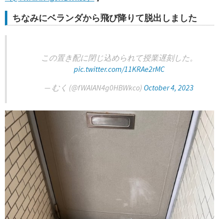
ちなみにベランダから飛び降りて脱出しました
この置き配に閉じ込められて授業遅刻した。
pic.twitter.com/11KRAe2rMC
— むく (@fWAIAN4g0HBWkco)
October 4, 2023