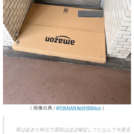
（ 画像出典 /
@fWAIAN4g0HBWkco
）
実は起きた時点で遅刻はほぼ確定してたなんて今更言