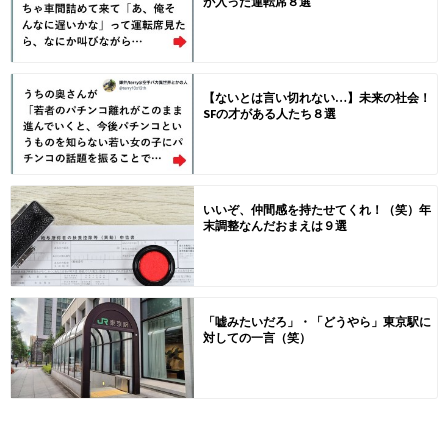
が入った運転席８選
【ないとは言い切れない…】未来の社会！
SFの才がある人たち８選
いいぞ、仲間感を持たせてくれ！（笑）年
末調整なんだおまえは９選
「嘘みたいだろ」・「どうやら」東京駅に
対しての一言（笑）