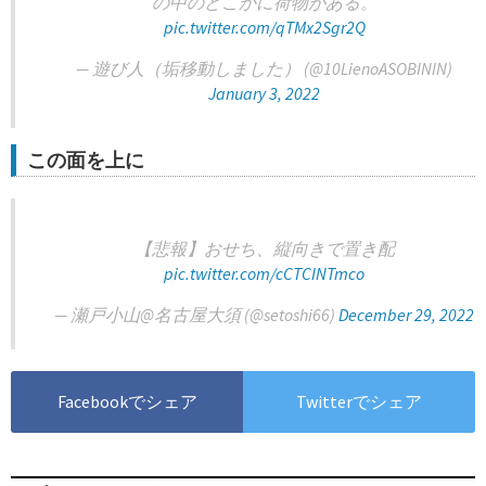
の中のどこかに荷物がある。
pic.twitter.com/qTMx2Sgr2Q
— 遊び人（垢移動しました） (@10LienoASOBININ)
January 3, 2022
この面を上に
【悲報】おせち、縦向きで置き配
pic.twitter.com/cCTCINTmco
— 瀬戸小山@名古屋大須 (@setoshi66)
December 29, 2022
Facebookでシェア
Twitterでシェア