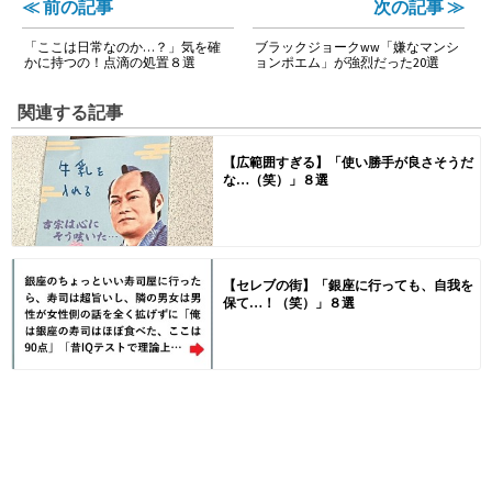
≪ 前の記事
次の記事 ≫
「ここは日常なのか…？」気を確
ブラックジョークww「嫌なマンシ
かに持つの！点滴の処置８選
ョンポエム」が強烈だった20選
関連する記事
【広範囲すぎる】「使い勝手が良さそうだ
な…（笑）」８選
【セレブの街】「銀座に行っても、自我を
保て…！（笑）」８選