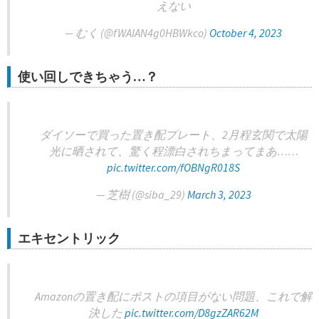
えない
— むく (@fWAIAN4g0HBWkco)
October 4, 2023
使い回しできちゃう…？
ダイソーで買った置き配プレート、2月程玄関で太陽
光に晒されて、驚く程漂白されちまってまあ……
pic.twitter.com/fOBNgR018S
— 芝樹 (@siba_29)
March 3, 2023
エキセントリック
Amazonの置き配にポストの項目がない問題、これで解
決した
pic.twitter.com/D8gzZAR62M