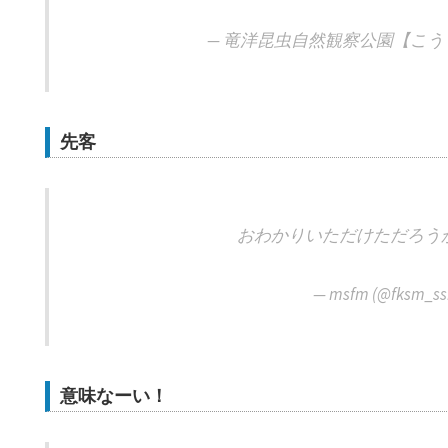
— 竜洋昆虫自然観察公園【こうしき】
先客
おわかりいただけただろう
— msfm (@fksm_s
意味なーい！