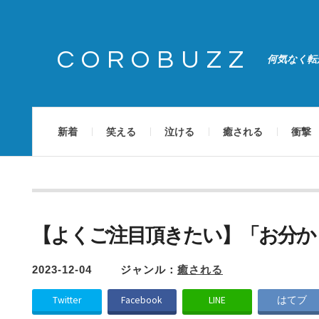
COROBUZZ
何気なく転
新着
笑える
泣ける
癒される
衝撃
【よくご注目頂きたい】「お分か
2023-12-04
ジャンル：
癒される
Twitter
Facebook
LINE
はてブ