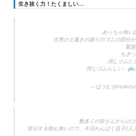
生き抜く力！たくましい…
めっちゃ怖い
次男の上履きの廻りのゴムの部分が
緊急
ちぎっ
消しゴムに
同じゴムらしい…
pic
— ばうむ (@ryokuty
数多くの皆さんからのコ
宣伝する物も無いので、今日わんぱく息子2人と