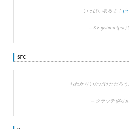
いっぱいあるよ！
pi
— S.Fujishima(pac)
SFC
おわかりいただけただろう
— クラッチ (@clutc