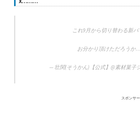
X………
これ9月から切り替わる新パ
お分かり頂けただろうか
— 壮関(そうかん)【公式】@素材菓子シェアNO
スポンサー