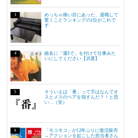
めっちゃ痛い目にあった、退職して
驚くことランキングの1位がこれで
す
曲名に「週5で」を付けて仕事みた
いにしてください【25選】
そういえば「番」って字はなんでオ
スとメスのペアを指すんだ？！と思
い…（笑）
「モコモコ」が12年ぶりに復活販売
→アクションを起こした担当者さん