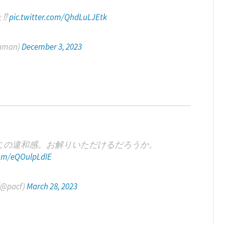
ょ⁉
pic.twitter.com/QhdLuLJEtk
aman)
December 3, 2023
この違和感。お解りいただけるだろうか。
com/eQOulpLdIE
 (@pacf)
March 28, 2023