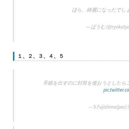
ほら、綺麗になったでし
— ばうむ (@ryokuty
１、２、３、４、５
手紙を出すのに封筒を使おうとしたら
pic.twitter.
— S.Fujishima(pac)