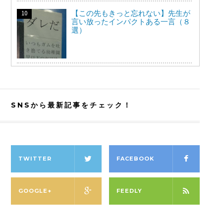
【この先もきっと忘れない】先生が
言い放ったインパクトある一言（８
選）
SNSから最新記事をチェック！
TWITTER
FACEBOOK
GOOGLE+
FEEDLY