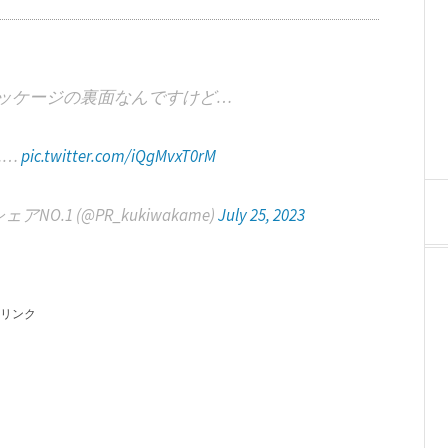
ッケージの裏面なんですけど…
……
pic.twitter.com/iQgMvxT0rM
.1 (@PR_kukiwakame)
July 25, 2023
リンク