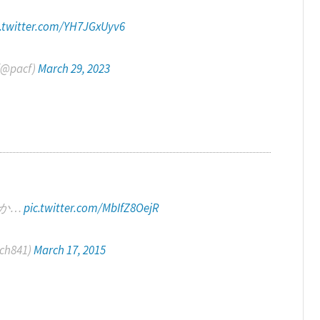
c.twitter.com/YH7JGxUyv6
 (@pacf)
March 29, 2023
か…
pic.twitter.com/MbIfZ8OejR
h841)
March 17, 2015