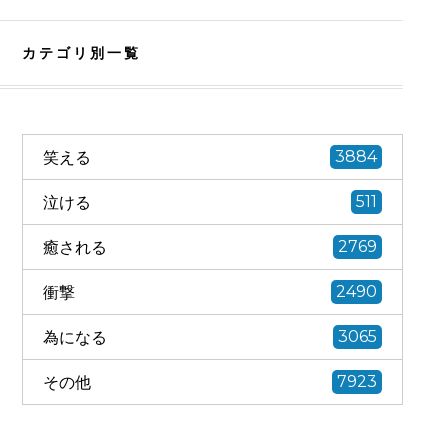
カテゴリ別一覧
笑える
3884
泣ける
511
癒される
2769
衝撃
2490
為になる
3065
その他
7923