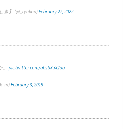
 (@_ryukon)
February 27, 2022
か。
pic.twitter.com/abzbXuX2ob
sk_m)
February 3, 2019