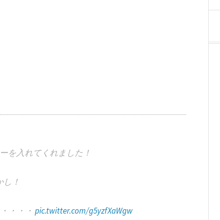
ーを入れてくれました！
かし！
・・・・・
pic.twitter.com/g5yzfXaWgw