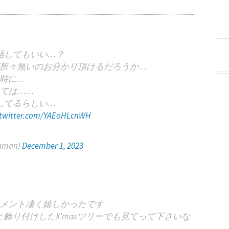
話してもいい…？
所々無いのお分かり頂けるだろうか…
時に…
ては……
してるらしい…
.twitter.com/YAEoHLcnWH
aman)
December 1, 2023
メント凄く嬉しかったです
飾り付けしたX'masツリーでも見てって下さいな