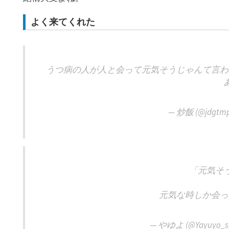
よく来てくれた
うつ病の人が人と会って元気そうじゃんて言わ
— 炒飯 (@jdgtm
「元気そ
元気な時しか会っ
— やゆよ (@Yayuyo_sh