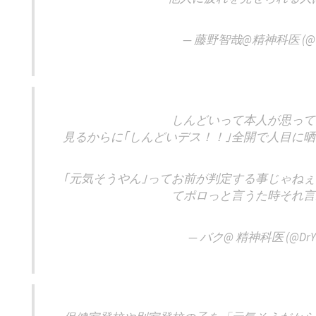
— 藤野智哉@精神科医 (@tom
しんどいって本人が思って
見るからに｢しんどいデス！！｣全開で人目に
｢元気そうやん｣ってお前が判定する事じゃね
てポロっと言うた時それ言
— バク@ 精神科医 (@DrYu