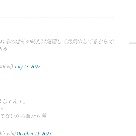
れるのはその時だけ無理して元気出してるからで
ある
pdawj)
July 17, 2022
うじゃん！」
↑
てないから当たり前
irushi)
October 11, 2023