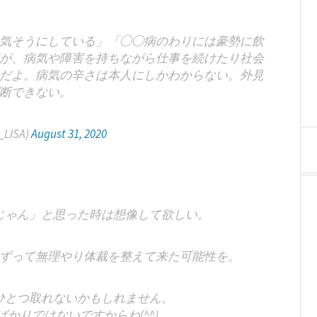
気そうにしている」「◯◯病のわりには豪勢に飲
が、病気や障害を持ちながら仕事を続けたり社会
だよ。病気の辛さは本人にしかわからない。外見
断できない。
LISA)
August 31, 2020
じゃん」と思った時は想像して欲しい。
ずって無理やり体裁を整えて来た可能性を。
ひとつ取れないかもしれません。
かりではないですからね(^^)