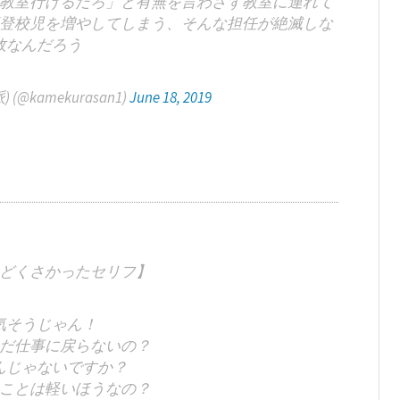
教室行けるだろ」と有無を言わさず教室に連れて
登校児を増やしてしまう、そんな担任が絶滅しな
故なんだろう
(@kamekurasan1)
June 18, 2019
どくさかったセリフ】
気そうじゃん！
だ仕事に戻らないの？
んじゃないですか？
ことは軽いほうなの？