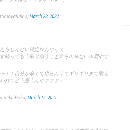
oyafujino)
March 28, 2022
たらしんどい確定なんやって
晒す時ってもう取り繕うことすら出来ない末期やで
ぇ〜！！自分が辛くて堪らんくてギリギリまで耐え
われてどう思うんやァァァ！
mekuiBaku)
March 15, 2021