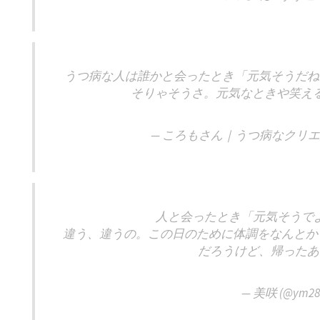
うつ病な人は誰かと会ったとき「元気そうだね
そりゃそうさ。元気なときや笑え
— ころもさん｜うつ病なクリエイター
人と会ったとき「元気そうで
違う、違うの。この日のために体調をなんとかし
だろうけど、帰ったあ
— 美咲 (@ym28