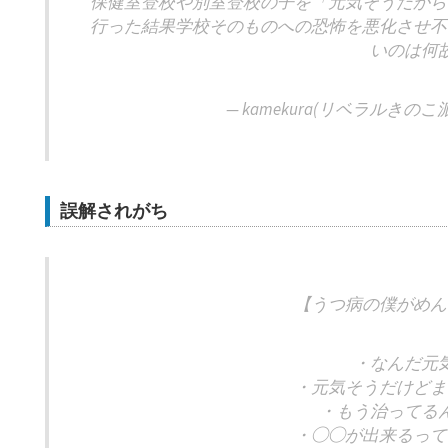
保健室登校や別室登校の子を「元気そうだから
行った結果学校そのものへの恐怖を悪化させ不
いのは何
— kamekura(リベラルきのこ派) 
誤解されがち
【うつ病の僕がめん
・なんだ元
・元気そうだけどま
・もう治ってる
・◯◯が出来るって