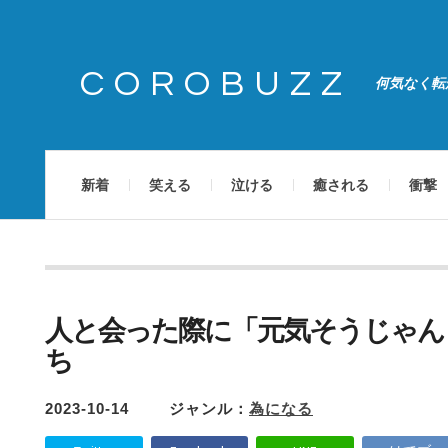
COROBUZZ
何気なく転
新着
笑える
泣ける
癒される
衝撃
人と会った際に「元気そうじゃん
ち
2023-10-14
ジャンル：
為になる