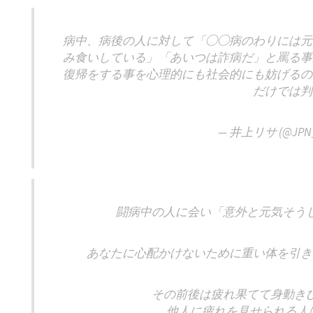
病中、病後の人に対して「◯◯病のわりには元
み食いしている」「あいつは詐病だ」と罵る事
復帰をする事を心理的にも社会的にも妨げるの
だけでは判
— 井上リサ (@JPN_
闘病中の人に会い「意外と元気そう
あなたに心配かけないために重い体を引き
その前後は疲れ果てて身動き
他人に疲れを見せられる人ば