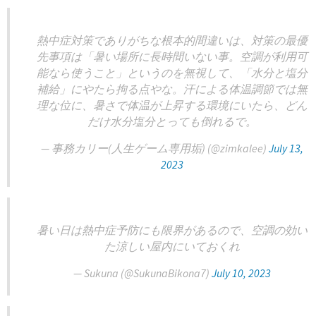
熱中症対策でありがちな根本的間違いは、対策の最優
先事項は「暑い場所に長時間いない事。空調が利用可
能なら使うこと」というのを無視して、「水分と塩分
補給」にやたら拘る点やな。汗による体温調節では無
理な位に、暑さで体温が上昇する環境にいたら、どん
だけ水分塩分とっても倒れるで。
— 事務カリー(人生ゲーム専用垢) (@zimkalee)
July 13,
2023
暑い日は熱中症予防にも限界があるので、空調の効い
た涼しい屋内にいておくれ
— Sukuna (@SukunaBikona7)
July 10, 2023