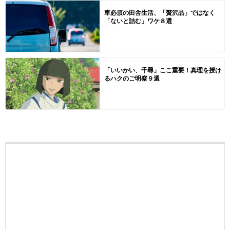
車必須の田舎生活、「贅沢品」ではなく
「ないと詰む」ワケ８選
「いいかい、千尋」ここ重要！真理を授け
るハクのご明察９選