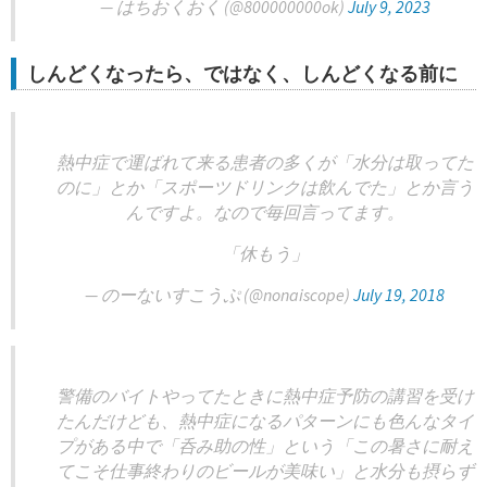
— はちおくおく (@800000000ok)
July 9, 2023
しんどくなったら、ではなく、しんどくなる前に
熱中症で運ばれて来る患者の多くが「水分は取ってた
のに」とか「スポーツドリンクは飲んでた」とか言う
んですよ。なので毎回言ってます。
「休もう」
— のーないすこうぷ (@nonaiscope)
July 19, 2018
警備のバイトやってたときに熱中症予防の講習を受け
たんだけども、熱中症になるパターンにも色んなタイ
プがある中で「呑み助の性」という「この暑さに耐え
てこそ仕事終わりのビールが美味い」と水分も摂らず