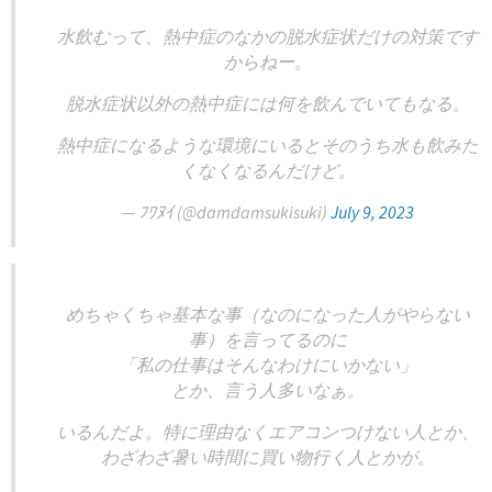
水飲むって、熱中症のなかの脱水症状だけの対策です
からねー。
脱水症状以外の熱中症には何を飲んでいてもなる。
熱中症になるような環境にいるとそのうち水も飲みた
くなくなるんだけど。
— ﾌﾜﾇｲ (@damdamsukisuki)
July 9, 2023
めちゃくちゃ基本な事（なのになった人がやらない
事）を言ってるのに
「私の仕事はそんなわけにいかない」
とか、言う人多いなぁ。
いるんだよ。特に理由なくエアコンつけない人とか、
わざわざ暑い時間に買い物行く人とかが。