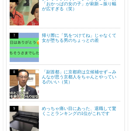
「おかっぱの女の子」が刷新→振り幅
が広すぎる（笑）
帰り際に「気をつけてね」じゃなくて
女が堕ちる男のちょっとの差
「副首都」に京都府は立候補せず→み
んなが思う京都人をちゃんとやってい
るのいい（笑）
めっちゃ痛い目にあった、退職して驚
くことランキングの1位がこれです