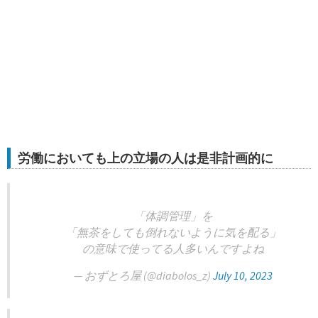
労働においても上の立場の人は是非計画的に
「体調管理」を
「無茶をしても倒れないように気を配る」
の意味で使ってる人多いんですよね
— おずとろ屋 (@diabolos_z)
July 10, 2023