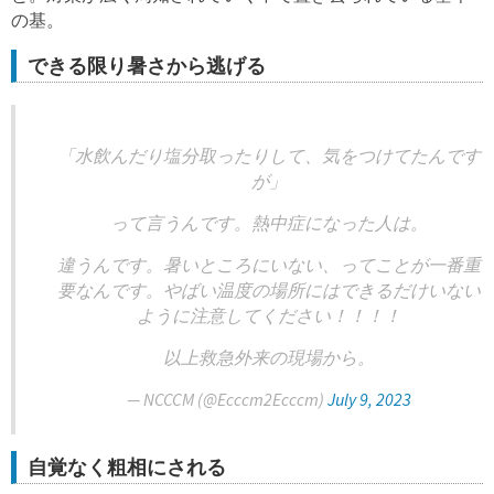
の基。
できる限り暑さから逃げる
「水飲んだり塩分取ったりして、気をつけてたんです
が」
って言うんです。熱中症になった人は。
違うんです。暑いところにいない、ってことが一番重
要なんです。やばい温度の場所にはできるだけいない
ように注意してください！！！！
以上救急外来の現場から。
— NCCCM (@Ecccm2Ecccm)
July 9, 2023
自覚なく粗相にされる