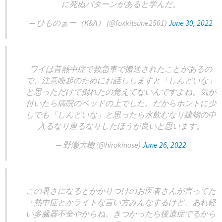
に死ぬパターンがあると学んだ。
— ひものぁー（K&A） (@foxkitsune2501)
June 30, 2022
ワイは昔熱中症で救急車で搬送されたことがあるの
で、注意喚起のためにお話ししますと「しんどいな」
と思っただけで倒れたの覚えてないんですよね。気が
付いたら病院のベッドの上でした。だからホントに少
しでも「しんどいな」と思ったら水飲むなり建物の中
入るなり座るなりしたほうが良いと思います。
— 野瀬大樹 (@hirokinose)
June 26, 2022
この暑さになるとかかりつけのお医者さんが言ってた
「熱中症とかライトな言い方みんなするけど、あれ軽
い多臓器不全やからね。きつかったら後遺症でるから