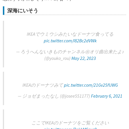
深海にいそう
IKEAでウミウシみたいなドーナツ食ってる
pic.twitter.com/I82Bc2dVWk
— ろうへんないきものチャンネル㊗オリ曲出来たよ♪
(@youko_rou)
May 22, 2023
IKEAのドーナツみて
pic.twitter.com/21Gv25fUWG
— ジョゼまったなし (@josee551177)
February 6, 2021
ここでIKEAのドーナツをご覧ください