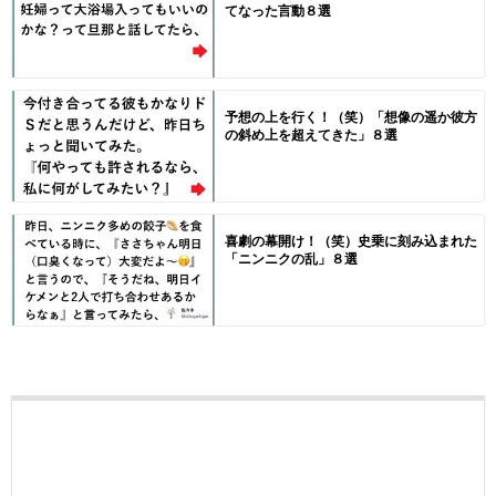
てなった言動８選
予想の上を行く！（笑）「想像の遥か彼方
の斜め上を超えてきた」８選
喜劇の幕開け！（笑）史乗に刻み込まれた
「ニンニクの乱」８選