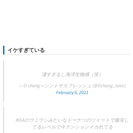
イケすぎている
凄すぎるし海洋生物感（笑）
— O-chang≒シントサカフレッシュ (@Ochang_toxic)
February 6, 2021
IKEAのウミウシみたいなドーナツのツイートで爆笑し
てるレベルで今テンションイカれてる