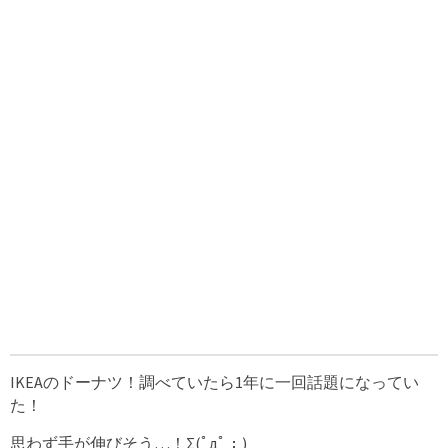
IKEAのドーナツ！調べていたら1年に一回話題になってい
た！
思わず手が伸びそう…！Σ(ﾟдﾟ；)