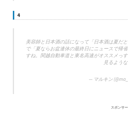
4
美容師と日本酒の話になって「日本酒は夏だと
で「夏ならお盆連休の最終日にニュースで帰省
すね。関越自動車道と東名高速がオススメっす
見るような
— マルキン (@ma_r
スポンサー