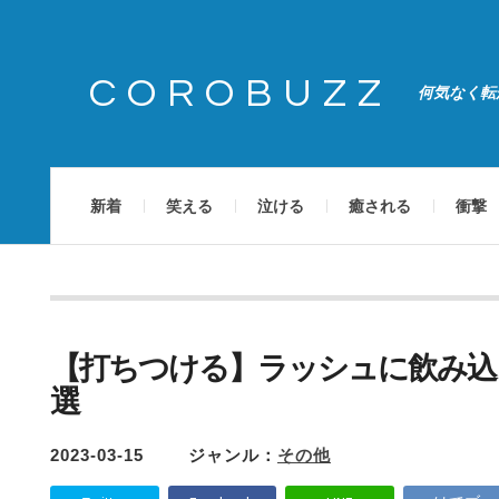
COROBUZZ
何気なく転
新着
笑える
泣ける
癒される
衝撃
【打ちつける】ラッシュに飲み込
選
2023-03-15
ジャンル：
その他