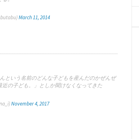
butabu)
March 11, 2014
んという名前のどんな子どもを産んだのかぜんぜ
最近の子ども。」としか聞けなくなってきた
a_i)
November 4, 2017