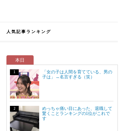
人気記事ランキング
本日
「女の子は人間を育てている、男の
子は」→名言すぎる（笑）
めっちゃ痛い目にあった、退職して
驚くことランキングの1位がこれで
す