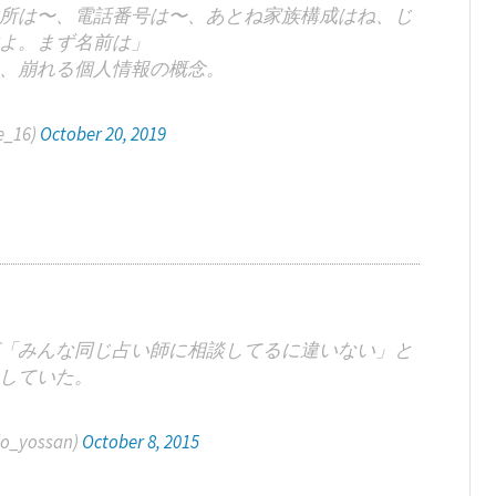
所は〜、電話番号は〜、あとね家族構成はね、じ
よ。まず名前は」
、崩れる個人情報の概念。
_16)
October 20, 2019
「みんな同じ占い師に相談してるに違いない」と
していた。
_yossan)
October 8, 2015