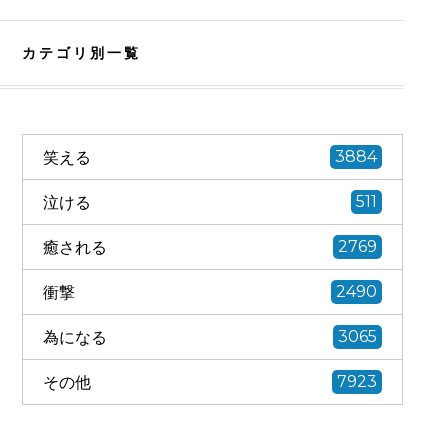
カテゴリ別一覧
笑える
3884
泣ける
511
癒される
2769
衝撃
2490
為になる
3065
その他
7923