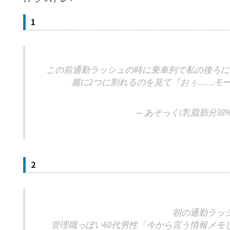
1
この前通勤ラッシュの時に乗車列で私の後ろに
麗に2つに割れるのを見て『おぅ……モ
— あそっく(乳脂肪分38%) (
2
朝の通勤ラッ
管理職っぽい60代男性「今から言う情報メモ