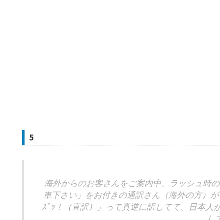
5
海外からのお客さんをご案内中、ラッシュ時の
車下さい」をお付きの通訳さん（海外の方）が「
ｽﾞｯ！（直訳）」って真逆に訳してて、日本人
し