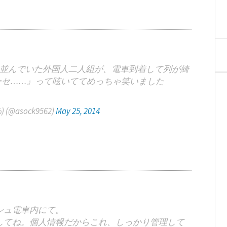
並んでいた外国人二人組が、電車到着して列が綺
ーセ……』って呟いててめっちゃ笑いました
@asock9562)
May 25, 2014
シュ電車内にて。
してね。個人情報だからこれ、しっかり管理して