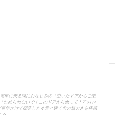
電車に乗る際におなじみの「空いたドアからご乗
ためらわないで！このドアから乗って！ﾌﾟﾘｨｨｨ
が長年かけて開発した本音と建て前の無力さを痛感
てる。