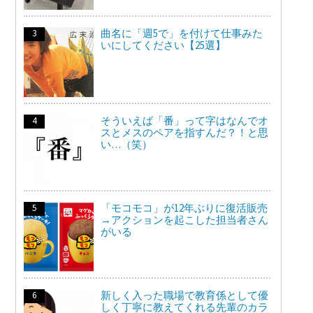
曲名に「週5で」を付けて仕事みた
いにしてください【25選】
そういえば「番」って字はなんでオ
スとメスのペアを指すんだ？！と思
い…（笑）
「モコモコ」が12年ぶりに復活販売
→アクションを起こした担当者さん
がいる
新しく入った職場で教育係として優
しく丁寧に教えてくれる先輩のカラ