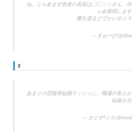
ね。じゃあまず患者の名前は◯◯△△さん、住
ゃあ復唱します
響き渡るどでかいボイス
— きゅーび (@9bee
3
あまりの芸能界結婚ラッシュに、職場の友人が
結論を出
— タピオ®☆カ (@maido