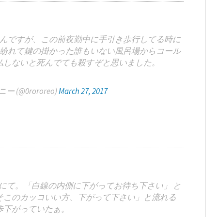
んですが、この前夜勤中に手引き歩行してる時に
紛れて鍵の掛かった誰もいない風呂場からコール
仏しないと死んでても殺すぞと思いました。
@0rororeo)
March 27, 2017
にて。「白線の内側に下がってお待ち下さい」 と
そこのカッコいい方、下がって下さい」と流れる
歩下がっていたぁ。