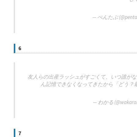
— ぺんたぶ (@penta
6
友人らの出産ラッシュがすごくて、いつ誰がな
ん記憶できなくなってきたから「どう？
— わかる (@wakaran
7