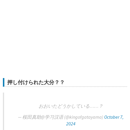
押し付けられた大分？？
おおいたどうかしている……？
— 桜田真助@学习汉语 (@kingofgatayama)
October 7,
2024