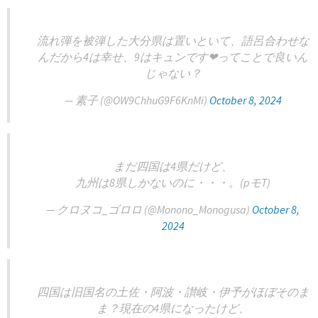
流れ弾を被弾した大分県は置いといて、語呂合わせな
んだから4は幸せ、9はキュンです❤ってことで良いん
じゃない？
— 素子 (@OW9ChhuG9F6KnMi)
October 8, 2024
まだ四国は4県だけど、
九州は8県しかないのに・・・。(pモT)
— クロヌコ_ゴロロ (@Monono_Monogusa)
October 8,
2024
四国は旧国名の土佐・阿波・讃岐・伊予がほぼそのま
ま？現在の4県になったけど、