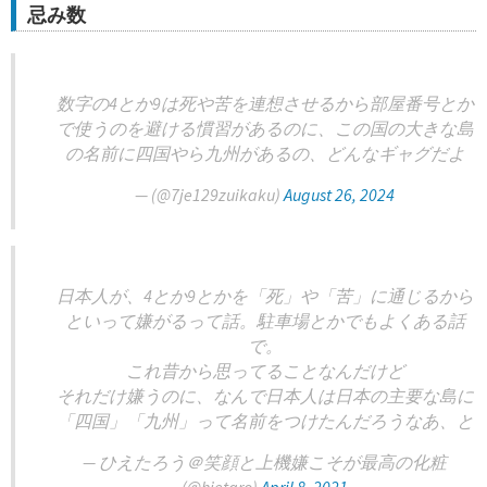
忌み数
数字の4とか9は死や苦を連想させるから部屋番号とか
で使うのを避ける慣習があるのに、この国の大きな島
の名前に四国やら九州があるの、どんなギャグだよ
— (@7je129zuikaku)
August 26, 2024
日本人が、4とか9とかを「死」や「苦」に通じるから
といって嫌がるって話。駐車場とかでもよくある話
で。
これ昔から思ってることなんだけど
それだけ嫌うのに、なんで日本人は日本の主要な島に
「四国」「九州」って名前をつけたんだろうなあ、と
— ひえたろう＠笑顔と上機嫌こそが最高の化粧