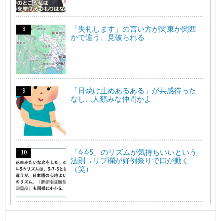
「失礼します」の言い方が関東か関西
かで違う、見破られる
「日焼け止めあるある」が共感待った
なし…人類みな仲間かよ
「4-4-5」のリズムが気持ちいいという
法則→リプ欄が好例祭りで口が動く
（笑）