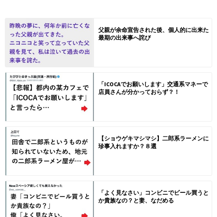
父親が余命宣告された後、個人的に出来た
最期の出来事へ詫び
「ICOCAでお願いします」交通系マネーで
店員さんが分かっておらず？！
【ショウゲキマシマシ】二郎系ラーメンに
珍事入れますか？８選
「よく見なさい」コンビニでビール買うと
か貴族なの？と妻、なだめる