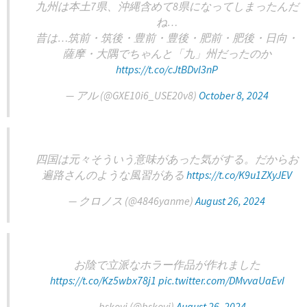
九州は本土7県、沖縄含めて8県になってしまったんだ
ね…
昔は…筑前・筑後・豊前・豊後・肥前・肥後・日向・
薩摩・大隅でちゃんと「九」州だったのか
https://t.co/cJtBDvl3nP
— アル (@GXE10i6_USE20v8)
October 8, 2024
四国は元々そういう意味があった気がする。だからお
遍路さんのような風習がある
https://t.co/K9u1ZXyJEV
— クロノス (@4846yanme)
August 26, 2024
お陰で立派なホラー作品が作れました
https://t.co/Kz5wbx78j1
pic.twitter.com/DMvvaUaEvI
— bskoyj (@bskoyj)
August 26, 2024