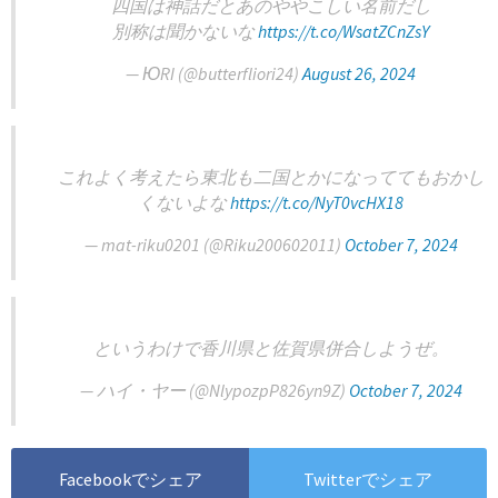
四国は神話だとあのややこしい名前だし
別称は聞かないな
https://t.co/WsatZCnZsY
— ЮRI (@butterfliori24)
August 26, 2024
これよく考えたら東北も二国とかになっててもおかし
くないよな
https://t.co/NyT0vcHX18
— mat-riku0201 (@Riku200602011)
October 7, 2024
というわけで香川県と佐賀県併合しようぜ。
— ハイ・ヤー (@NlypozpP826yn9Z)
October 7, 2024
Facebookでシェア
Twitterでシェア