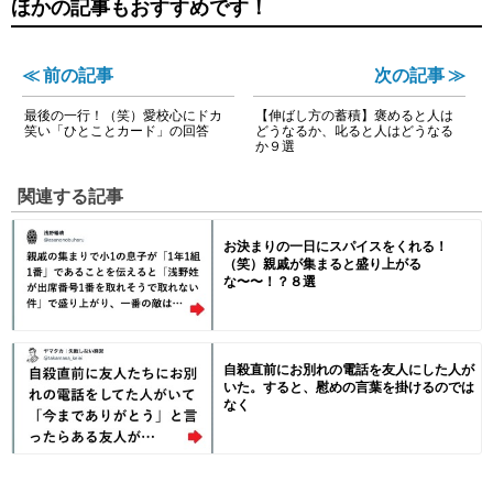
ほかの記事もおすすめです！
≪ 前の記事
次の記事 ≫
最後の一行！（笑）愛校心にドカ
【伸ばし方の蓄積】褒めると人は
笑い「ひとことカード」の回答
どうなるか、叱ると人はどうなる
か９選
関連する記事
お決まりの一日にスパイスをくれる！
（笑）親戚が集まると盛り上がる
な〜〜！？８選
自殺直前にお別れの電話を友人にした人が
いた。すると、慰めの言葉を掛けるのでは
なく