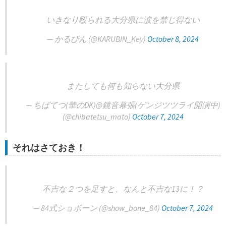
いきなり殴られる大分県に涙を禁じ得ない
— かるびん (@KARUBIN_Key)
October 8, 2024
またしても何も知らない大分県
— ちばてつ(華のDK)@鏡音幕張(ゲンジツツライ開演中)
(@chibatetsu_mato)
October 7, 2024
それはさておき！
不吉な２つを足すと、なんと不吉な13に！？
— 84式ショボーン (@show_bone_84)
October 7, 2024