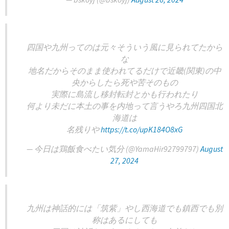
四国や九州ってのは元々そういう風に見られてたから
な
地名だからそのまま使われてるだけで近畿(関東)の中
央からしたら死や苦そのもの
実際に島流し移封転封とかも行われたり
何より未だに本土の事を内地って言うやろ九州四国北
海道は
名残りや
https://t.co/upK184O8xG
— 今日は鶏飯食べたい気分 (@YamaHir92799797)
August
27, 2024
九州は神話的には「筑紫」やし西海道でも鎮西でも別
称はあるにしても