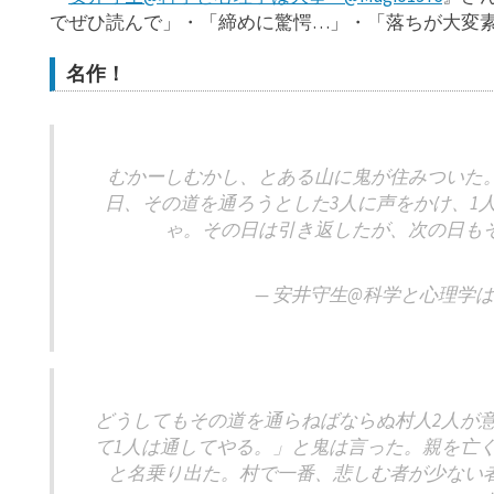
でぜひ読んで」・「締めに驚愕…」・「落ちが大変
名作！
むかーしむかし、とある山に鬼が住みついた
日、その道を通ろうとした3人に声をかけ、1
ゃ。その日は引き返したが、次の日も
— 安井守生@科学と心理学は大事 
どうしてもその道を通らねばならぬ村人2人が
て1人は通してやる。」と鬼は言った。親を亡
と名乗り出た。村で一番、悲しむ者が少ない