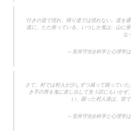
行きの道で現れ、帰り道では現れない。道を通
道に、ただ座っている。いつしか鬼は、山に座
な
— 安井守生@科学と心理学は大事 
さて、村では村人が少しずつ減って困っていた
き手の男を鬼に差し出して失う訳にもいかず
い。困った村人達は、皆で
— 安井守生@科学と心理学は大事 