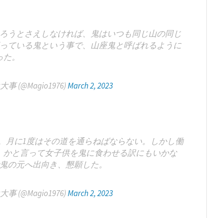
ろうとさえしなければ、鬼はいつも同じ山の同じ
っている鬼という事で、山座鬼と呼ばれるように
った。
(@Magio1976)
March 2, 2023
。月に1度はその道を通らねばならない。しかし働
、かと言って女子供を鬼に食わせる訳にもいかな
鬼の元へ出向き、懇願した。
(@Magio1976)
March 2, 2023