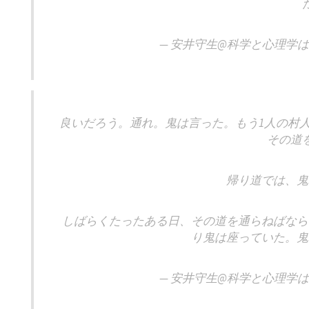
— 安井守生@科学と心理学は大事 
良いだろう。通れ。鬼は言った。もう1人の村
その道
帰り道では、鬼
しばらくたったある日、その道を通らねばなら
り鬼は座っていた。鬼
— 安井守生@科学と心理学は大事 