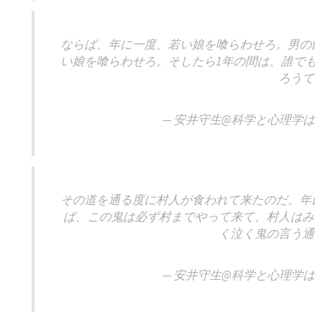
ならば、年に一度、若い娘を喰らわせろ。男の
い娘を喰らわせろ。そしたら1年の間は、誰で
ろうて
— 安井守生@科学と心理学は大事 
その道を通る度に村人が食われて来たのだ。年
ば、この鬼は必ず村までやって来て、村人はみ
く泣く鬼の言う通
— 安井守生@科学と心理学は大事 