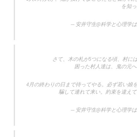
を知っ
— 安井守生@科学と心理学は大事 
さて、木の札が5つになる頃、村に
困った村人達は、鬼の元へ
4月の終わりの日まで待ってやる。必ず若い娘
騙して連れて来い。約束を違えて
— 安井守生@科学と心理学は大事 