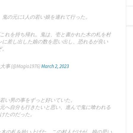
、鬼の元に1人の若い娘を連れて行った。
これを持ち帰れ。鬼は、壱と書かれた木の札を村
シに差し出した娘の数を思い出し、恐れるが良い
ぞ。
(@Magio1976)
March 2, 2023
若い男の事をずっと好いていた。
元へ自分も行きたいと思い、進んで鬼に喰われる
けたのだった。
た木の札を拾い上げた。この村人だけが、娘の思い