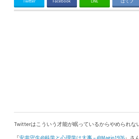
Twitter
Facebook
LINE
はてブ
Twitterはこういう才能が眠っているからやめら
『
安井守生@科学と心理学は大事 – @Magio1976
』さ