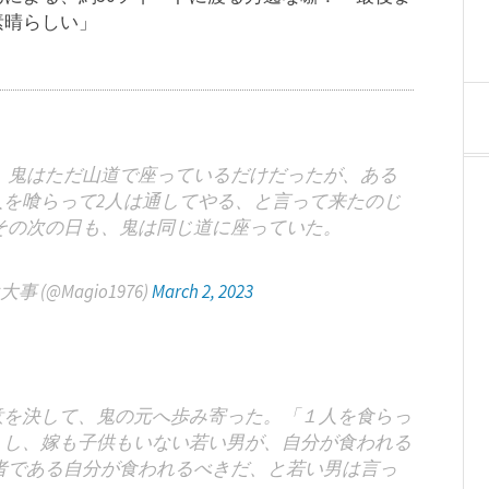
素晴らしい」
。鬼はただ山道で座っているだけだったが、ある
人を喰らって2人は通してやる、と言って来たのじ
その次の日も、鬼は同じ道に座っていた。
(@Magio1976)
March 2, 2023
意を決して、鬼の元へ歩み寄った。「１人を食らっ
くし、嫁も子供もいない若い男が、自分が食われる
者である自分が食われるべきだ、と若い男は言っ