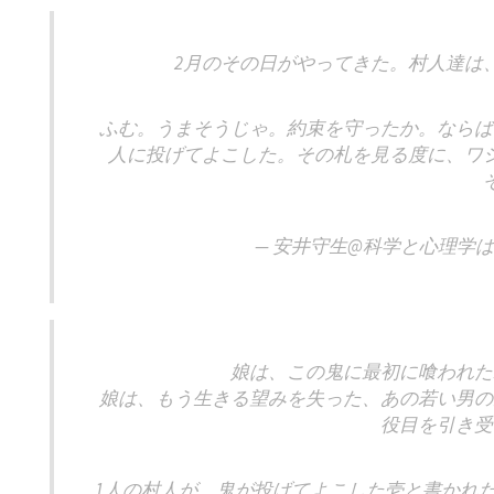
2月のその日がやってきた。村人達は
ふむ。うまそうじゃ。約束を守ったか。ならば
人に投げてよこした。その札を見る度に、ワ
— 安井守生@科学と心理学は大事 
娘は、この鬼に最初に喰われた
娘は、もう生きる望みを失った、あの若い男の
役目を引き受
1人の村人が、鬼が投げてよこした壱と書かれ