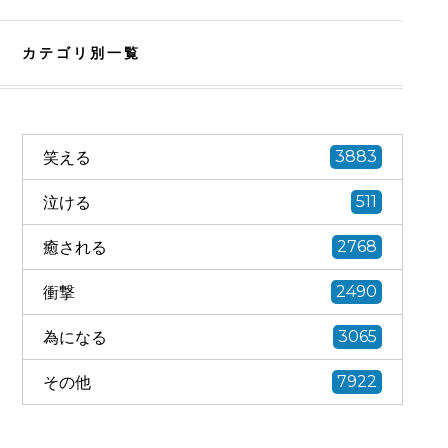
カテゴリ別一覧
笑える
3883
泣ける
511
癒される
2768
衝撃
2490
為になる
3065
その他
7922