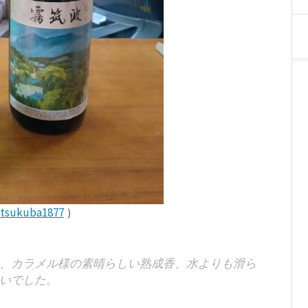
itsukuba1877
）
、カラメル様の素晴らしい熟成香、水よりも滑ら
いでした。