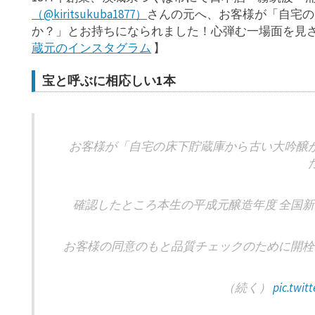
（@kiritsukuba1877）
さんの元へ、お客様が「自宅の
か？」とお持ちになられました！心弾む一場面を見
蔵元のインスタグラム
】
宝と呼ぶに相応しい1本
お客様が「自宅の床下貯蔵庫から古い大吟醸
確認したところ本生の平成元醸造年度 全国新
お客様の同意のもと品質チェックのために開栓
（続く）
pic.twi