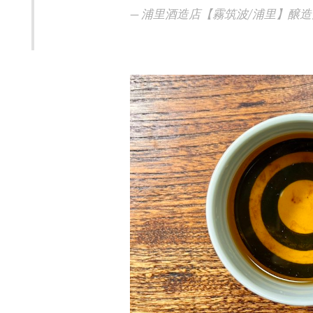
— 浦里酒造店【霧筑波/浦里】醸造元 (@ki