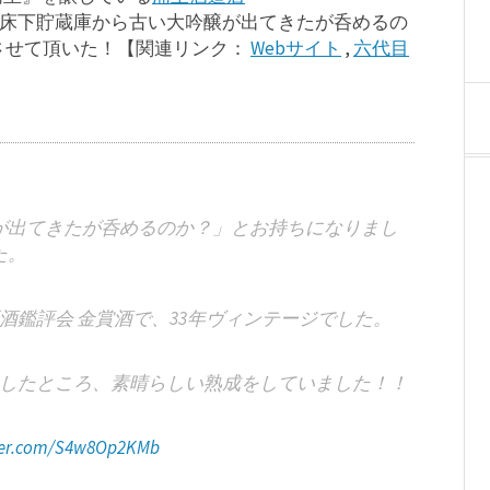
床下貯蔵庫から古い大吟醸が出てきたが呑めるの
させて頂いた！【関連リンク：
Webサイト
,
六代目
が出てきたが呑めるのか？」とお持ちになりまし
た。
酒鑑評会 金賞酒で、33年ヴィンテージでした。
したところ、素晴らしい熟成をしていました！！
tter.com/S4w8Op2KMb