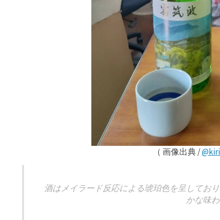
（ 画像出典 /
@kir
酒はメイラード反応による琥珀色を呈しており
かな味わ