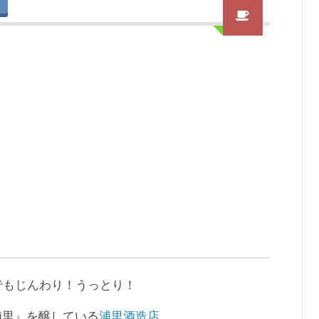
でもじんわり！うっとり！
浦里』を醸している
浦里酒造店