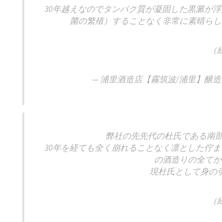
30年越えなのでタンパク質が凝固した黒澱が
菌の繁殖）することなく非常に素晴らし
（
— 浦里酒造店【霧筑波/浦里】醸造元 (@ki
弊社の先先代の杜氏である南部
30年を経ても全く崩れることなく凛とした佇
の酒造りの全てが
現杜氏として身の
（