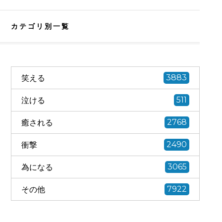
カテゴリ別一覧
笑える
3883
泣ける
511
癒される
2768
衝撃
2490
為になる
3065
その他
7922