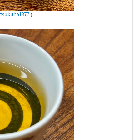
itsukuba1877
）