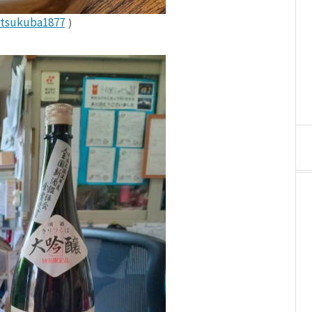
itsukuba1877
）