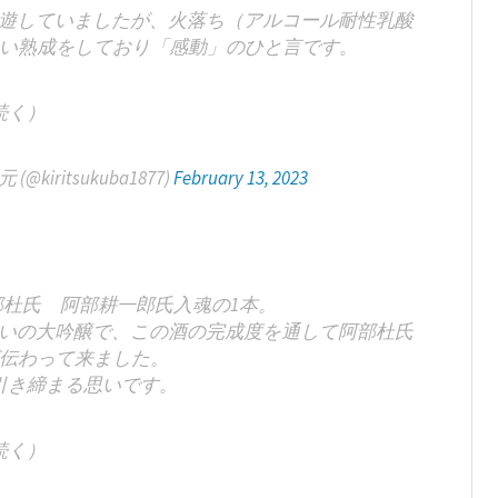
浮遊していましたが、火落ち（アルコール耐性乳酸
い熟成をしており「感動」のひと言です。
続く）
ritsukuba1877)
February 13, 2023
杜氏 阿部耕一郎氏入魂の1本。
まいの大吟醸で、この酒の完成度を通して阿部杜氏
伝わって来ました。
引き締まる思いです。
続く）