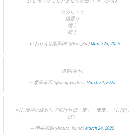
少し違うかもしれませんが思いついたのは
ためら・う
躊躇う
躊う
躇う
— いわりん@薬剤師 (@Iwa_Rin)
March 25, 2025
道路(みち)
— 扇屋末広 (@ohugiya1921)
March 24, 2025
同じ漢字の繰返しで良ければ「屢」「屢屢」（しばし
ば）
— 押井徳馬 (@osito_kuma)
March 24, 2025