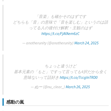
「音楽」も確かそのはずです
どちらも「音」の意味で「音を楽しむ」というのは語
ってる人の後付け解釈・主観のはず
https://t.co/FjAfAem6zC
— anotherunity (@anotherunity)
March 24, 2025
ちょっと違うけど
基本元素の「もと」ですって言っても4択だから全く
意味ないって話好き
https://t.co/7ccgInTRD0
— ぬー (@nu_clear_)
March 26, 2025
感動の嵐