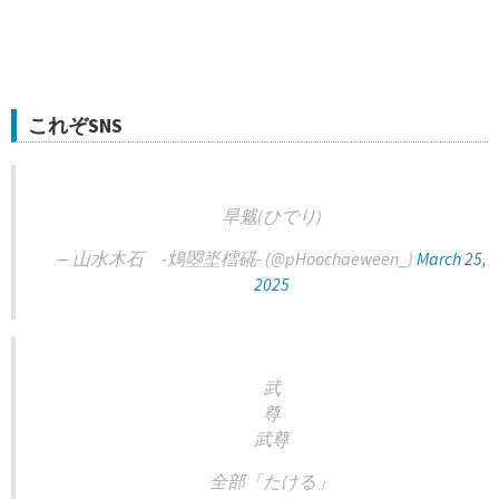
これぞSNS
旱魃(ひでり)
— 山水木石 -䲴曌埊樰硴- (@pHoochaeween_)
March 25,
2025
武
尊
武尊
全部「たける」