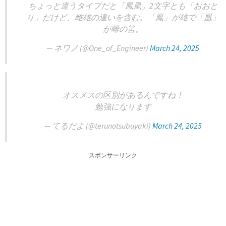
ちょっと違うタイプだと「鳳凰」2文字とも「おおと
り」だけど、雌雄の違いを含む。「鳳」が雄で「凰」
が雌の筈。
— ネワノ (@One_of_Engineer)
March 24, 2025
オスメスの区別があるんですね！
勉強になります
— てるだよ (@terunotsubuyaki)
March 24, 2025
スポンサーリンク