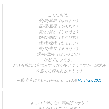
こんにちは。
臓/腑/臓腑（はらわた）
巫/覡/巫覡（かんなぎ）
舅/姑/舅姑（しゅうと）
娼/妓/娼妓（あそびめ）
魂/魄/魂魄（たましい）
賓/客/賓客（まろうど）
謀/略/謀略（はかりごと）
などでしょうか。
どれも熟語は音読みする方が多いようですが、訓読み
を当てる例もあるようです
— 悠 青空にもいる (@you_at_pedal)
March 25, 2025
すごい！知らない言葉ばっかり！
ありがとうございます！