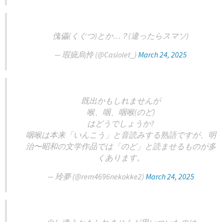
傀儡(くぐつ)とか…？(違ったらスマソ)
— 瑕疵烏怜 (@Casiolet_)
March 24, 2025
既出かもしれませんが
喉、咽、咽喉(のど)
はどうでしょうか?
咽喉は本来「いんこう」と音読みする熟語ですが、明
治〜昭和の文学作品では「のど」と読ませるものが多
くあります。
— 玲夢 (@rem4696nekokke2)
March 24, 2025