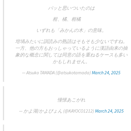
パッと思いついたのは
柑、橘、柑橘
いずれも「みかんの木」の意味。
坩堝みたいに訓読みの熟語はそもそも少ないですね。
一方、他の方もおっしゃっているように漢語由来の抽
象的な概念に関しては同意の語を重ねるケースも多い
かもしれません。
— Atsuko TAMADA (@atsukotamada)
March 24, 2025
憧憬あこがれ
— かよ湖/かよぴょん (@KAYOCO1212)
March 24, 2025