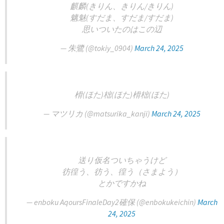
麒麟(きりん、きりん/きりん)
魑魅(すだま、すだま/すだま)
思いついたのはこの辺
— 朱鷺 (@tokiy_0904)
March 24, 2025
榾(ほた)柮(ほた)榾柮(ほた)
— マツリカ (@matsurika_kanji)
March 24, 2025
送り仮名ついちゃうけど
彷徨う、彷う、徨う（さまよう）
とかですかね
— enboku AqoursFinaleDay2確保 (@enbokukeichin)
March
24, 2025