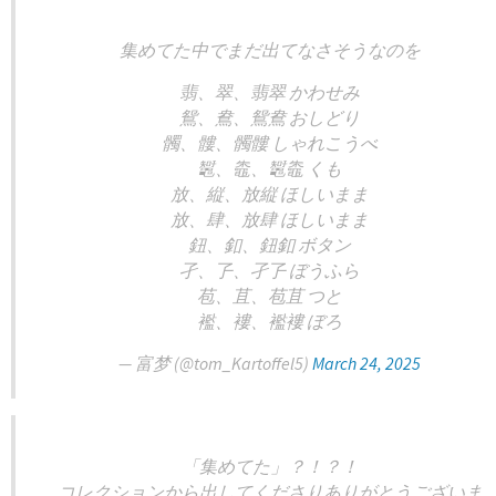
集めてた中でまだ出てなさそうなのを
翡、翠、翡翠 かわせみ
鴛、鴦、鴛鴦 おしどり
髑、髏、髑髏 しゃれこうべ
䵹、鼄、䵹鼄 くも
放、縦、放縦 ほしいまま
放、肆、放肆 ほしいまま
鈕、釦、鈕釦 ボタン
孑、孒、孑孒 ぼうふら
苞、苴、苞苴 つと
襤、褸、襤褸 ぼろ
— 富梦 (@tom_Kartoffel5)
March 24, 2025
「集めてた」？！？！
コレクションから出してくださりありがとうございま