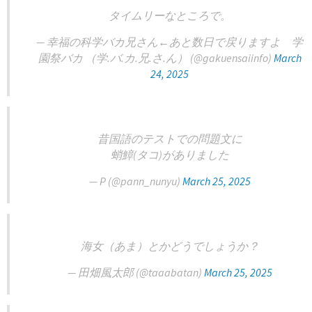
タイムリーなところで。
— 幸福の科学バカ兄さん←あと数日で戻りますよ 学
園祭バカ （学.バ.カ.兄.さ.ん） (@gakuensaiinfo)
March
24, 2025
昔国語のテストでの問題文に
蛸鱆(タコ)がありました
— P (@pann_nunyu)
March 25, 2025
海女（あま）とかどうでしょうか？
— 田畑風太郎 (@taaabatan)
March 25, 2025