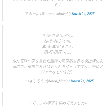
す！
— てるだよ (@terunotsubuyaki)
March 24, 2025
生/命/生命(いのち)
徒/歩/徒歩(かち)
真/実/真実(まこと)
槓/杆/槓杆(てこ)
似た意味の字を重ねた熟語で熟字訓を作る例は沢山あ
るので、用例でみればもっとありそうですが、特にメ
ジャーなものをば。
— つきしろう (@Kanji_Mania)
March 24, 2025
「てこ」の漢字を初めて見ましたw