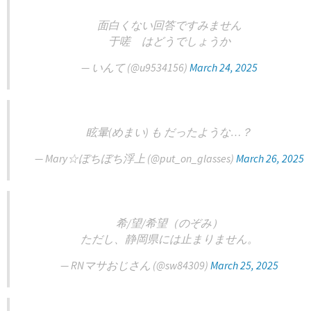
面白くない回答ですみません
于嗟 はどうでしょうか
— いんて (@u9534156)
March 24, 2025
眩暈(めまい) も だったような…？
— Mary☆ぼちぼち浮上 (@put_on_glasses)
March 26, 2025
希/望/希望（のぞみ）
ただし、静岡県には止まりません。
— RNマサおじさん (@sw84309)
March 25, 2025