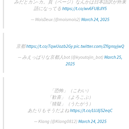
みだとカン-カ。頁（ページ）なんかは日本語訳が外来
語になってる
https://t.co/wv6FUBJlY5
— MoisDeux (@moismois2)
March 24, 2025
京都
https://t.co/7qwUozb2Gy
pic.twitter.com/ZfIgnsyjwQ
— みえっぱりな京都人bot (@kyoutojin_bot)
March 25,
2025
「恐怖」（こわい）
「歓喜」（よろこぶ）
「猜疑」（うたがう）
あたりもそうだよね
https://t.co/LUJljS2eqC
— Klang (@Klang0812)
March 24, 2025