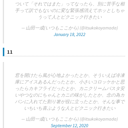
ついて「それではまた」ってなったら、別に苦手な相
手って訳でもないのに変な緊張感消えてホッとしちゃ
うって人とピクニック行きたい
— 山田一成(いつもここから) (@itsukokoyamada)
January 18, 2022
11
窓を開けたら風が心地よかったとか、そういえば冷凍
庫にアイスあるんだったとか、小さいコロッケかと思
ったらカキフライだったとか、カニクリームパスタ安
いやつなのにちゃんとカニの味がしたとか、念の為カ
バンに入れてた割り箸が役に立ったとか、そんな事で
いちいち喜ぶような人とピクニック行きたい
— 山田一成(いつもここから) (@itsukokoyamada)
September 12, 2020