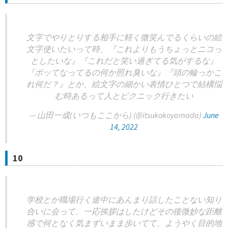
文字でやりとりする相手に軽く微笑んでるくらいの絵
文字使いたいって時、『これよりもうちょっとニコっ
としたいな』『これだと笑い過ぎてる気がするな』
『ポッてなってるの何か照れ臭いな』『頭の輪っかこ
れ何だ？』とか、絵文字の細かい表情ひとつで結構悩
む時あるって人とピクニック行きたい
— 山田一成(いつもここから) (@itsukokoyamada)
June
14, 2022
10
学校とか職場行く途中にあんまり話したことない知り
合いに会って、一応挨拶はしたけどその後微妙な距離
感で何となく気まずいまま歩いてて、ようやく目的地