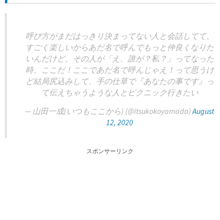
呼び方がまだはっきり決まってない人と会話してて、
すごく楽しいからあだ名で呼んでもっと仲良くなりた
いんだけど、その人が「え、誰が？私？」ってなった
時、ここだ！ここであだ名で呼んじゃえ！って思うけ
ど結局尻込みして、手の仕草で『あなたの事です』っ
て伝えちゃうような人とピクニック行きたい
— 山田一成(いつもここから) (@itsukokoyamada)
August
12, 2020
スポンサーリンク