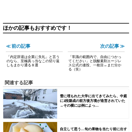
ほかの記事もおすすめです！
≪ 前の記事
次の記事 ≫
「内定辞退は企業に失礼」と言う
「常識の範囲内で、自由につかっ
のなら、至極真っ当なこの切り返
てください」と脱酸素剤エージレ
しもまかり通る８選
ス公式の連投、一枚目←まだ分か
る（笑）
関連する記事
雪に埋もれた大学に出てきてみたら、中庭
に2段築成の前方後方墳が造営されていた
→その横には例によっ...
自立して思う…旬の果物を当たり前に出す