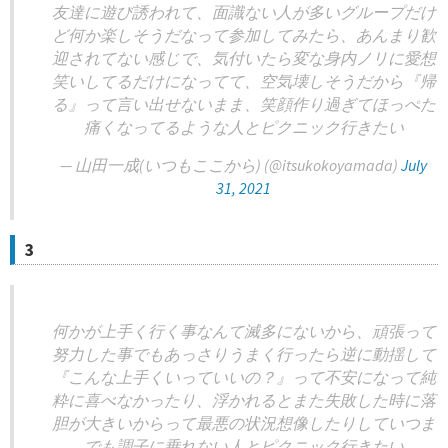
友達に遊び誘われて、面識ない人が多いグループだけ
ど何か楽しそうだなって参加してみたら、あんまり歓
迎されてない感じで、気付いたら変な身内ノリに愛想
笑いしてるだけになってて、空気壊しそうだから『帰
る』って言い出せないまま、笑顔作り過ぎてほっぺた
痛くなってるような人とピクニック行きたい
— 山田一成(いつもここから) (@itsukokoyamada)
July
31, 2021
3
何かが上手く行く事なんて滅多にないから、頑張って
努力した事でもあっさりうまく行ったら逆に動揺して
『こんな上手くいっていいの？』って不安になって純
粋に喜べなかったり、浮かれるとまた失敗した時に落
胆が大きいからって最悪の状況想像したりしていつま
でも調子に乗れない人とピクニック行きたい