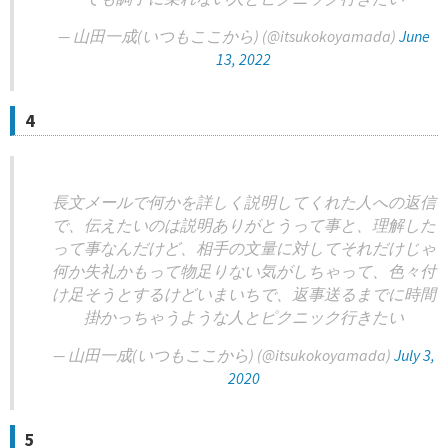
— 山田一成(いつもここから) (@itsukokoyamada)
June
13, 2022
4
長文メールで何かを詳しく説明してくれた人への返信
で、伝えたいのは説明ありがとうって事と、理解した
って事なんだけど、相手の文量に対してそれだけじゃ
何か失礼かもって物足りない気がしちゃって、色々付
け足そうとするけどいまいちで、返事送るまでに時間
掛かっちゃうような人とピクニック行きたい
— 山田一成(いつもここから) (@itsukokoyamada)
July 3,
2020
5