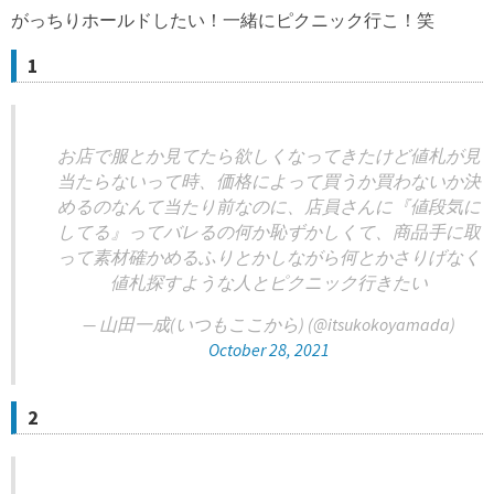
がっちりホールドしたい！一緒にピクニック行こ！笑
1
お店で服とか見てたら欲しくなってきたけど値札が見
当たらないって時、価格によって買うか買わないか決
めるのなんて当たり前なのに、店員さんに『値段気に
してる』ってバレるの何か恥ずかしくて、商品手に取
って素材確かめるふりとかしながら何とかさりげなく
値札探すような人とピクニック行きたい
— 山田一成(いつもここから) (@itsukokoyamada)
October 28, 2021
2