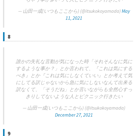
— 山田一成(いつもここから) (@itsukokoyamada)
May
11, 2021
8
誰かの失礼な言動が気になった時「それそんなに気に
するような事か？」とか言われて、『これは気にする
べき』とか『これは気にしなくていい』とか考えて気
にしてる訳じゃないから急に気にしないなんて出来る
訳なくて、「そうだね」とか言いながらも全然心すっ
きりしてないような人とピクニック行きたい
— 山田一成(いつもここから) (@itsukokoyamada)
December 27, 2021
9