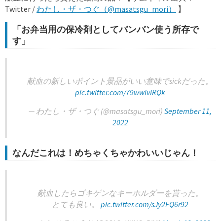
Twitter /
わたし・ザ・つぐ（@masatsgu_mori）
】
「お弁当用の保冷剤としてバンバン使う所存で
す」
献血の新しいポイント景品がいい意味でsickだった。
pic.twitter.com/79wwIvIRQk
— わたし・ザ・つぐ (@masatsgu_mori)
September 11,
2022
なんだこれは！めちゃくちゃかわいいじゃん！
献血したらゴキゲンなキーホルダーを貰った。
とても良い。
pic.twitter.com/sJy2FQ6r92