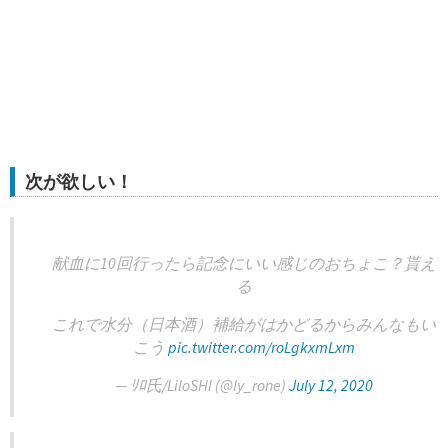
次が欲しい！
献血に10回行ったら記念にいい感じのおちょこ？貰え
る
これで水分（日本酒）補給がはかどるからみんなもい
こう
pic.twitter.com/roLgkxmLxm
— ﾘﾛ氏/LiloSHI (@ly_rone)
July 12, 2020