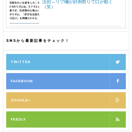
法則→リプ欄が好例祭りで口が動く
（笑）
SNSから最新記事をチェック！
TWITTER
FACEBOOK
GOOGLE+
FEEDLY