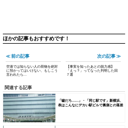
ほかの記事もおすすめです！
≪ 前の記事
次の記事 ≫
空港では知らない人の荷物を絶対
【事実を知ったあとの脱力感】
に預かってはいけない、もしこう
「えっ？」ってなった判明した回
言われたら…
７選
関連する記事
「嘘だろ……」・「同じ駅です」新横浜、
表はこんなにデカい駅ビルで裏側との落差