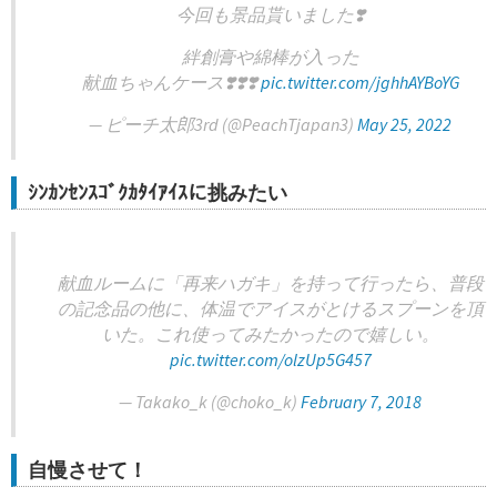
今回も景品貰いました❣️
絆創膏や綿棒が入った
献血ちゃんケース❣️❣️❣️
pic.twitter.com/jghhAYBoYG
— ピーチ太郎3rd (@PeachTjapan3)
May 25, 2022
ｼﾝｶﾝｾﾝｽｺﾞｸｶﾀｲｱｲｽに挑みたい
献血ルームに「再来ハガキ」を持って行ったら、普段
の記念品の他に、体温でアイスがとけるスプーンを頂
いた。これ使ってみたかったので嬉しい。
pic.twitter.com/olzUp5G457
— Takako_k (@choko_k)
February 7, 2018
自慢させて！