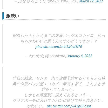
— ぶな ひろこうじ (@SOLO_WING_PIXI)
March 12, 2022
激渋い
献血したらもらえるこの血液バッグエコカイロ、めっ
ちゃかわいいと思うんですがどうですか！？
pic.twitter.com/m4UJHzdM70
— ねつかた (@netsukata)
January 4, 2022
昨日の献血、センター内で次回予約するともらえる特
典の血液バッグ型エコカイロ最高すぎて、まんまと予
約をしてしまった。
しかも血液型別に揃えてあるという…。
クリアポーチに入れてカバンに提げて持ち歩きたい。
かわいい。
pic.twitter.com/w41pGFospi