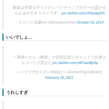
献血は何度も行うとビシバシチャンプカラーの盃がも
らえるのでオススメです。
pic.twitter.com/r09yukgIbh
— ビシバシ比叡bot (@BishiBashiHiei)
October 16, 2019
いいでしょ…
一発抜いたら（献血）十回目記念とポイントでお箸と
エコバッグ貰えた
pic.twitter.com/rAFawnBp8p
— パクマナ@スタン何組むべ (@mYnmYXig5LWZ4eh)
February 26, 2021
うれしすぎ