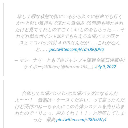
珍しく暇な状態で街にいるから久々に献血でも行く
か〜と軽い気持ちで来たら激混みで3時間も待たされ
たけど見てくれものすごくいいものをもらった……そ
れぞれ献血ポイント20Pでもらえる血液バック型ケー
スとエコバッグ(計４０P)なんだが……これがなん
と……
pic.twitter.com/N1dnJ8QDHq
— マシーナリーとも子@ジャンプ＋隔週金曜日連載中/
サイボーグVTuber/ (@barzam154__)
July 9, 2022
合体して血液パンパンの血液バッグになるんだ
よ〜〜！ 最初は「ケースください」って言ったんだ
けど受付のねーちゃんにこの合体システムを売り込ま
れたので「りょっ、両方くれ！！！」と即答してしま
った 最高
pic.twitter.com/siSfN5ANy1