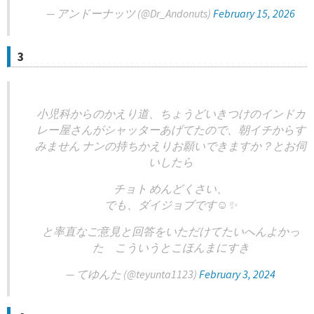
— アンドーナッツ (@Dr_Andonuts)
February 15, 2026
3
小児科からのかえり道、ちょうどいきつけのインドカ
レー屋さんがシャッターあげてたので、朝イチからす
みません ナンの持ちかえりお願いできますか？とお伺
いしたら
チョト めんどくさい、
でも、ダイジョブです☺️✨
と率直なご意見と回答をいただけてたいへんよかっ
た こういうとこほんまにすき
— てゆんた (@teyunta1123)
February 3, 2024