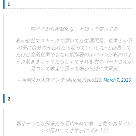
1
朝イチから衝撃的なこと知って笑ってる
私が会社でストックで置いてた生理用品、後輩とか下
の子に自分の分忘れたら使っていいしな~とは言うて
たけど全然後輩でもない別部署のオバハンが私のスト
ック抜きまくってたらしくてそれを別のパートさんが
見つけて教えて貰って朝から謎に大事笑
— 蜜猫/8月大阪インテ (@HoneyNeko222)
March 7, 2026
2
朝イチでなか卯来たら店内BGMで修二と彰のお琴アレ
ンジ流れててさすがにブチ上げ