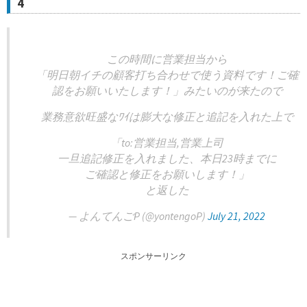
4
この時間に営業担当から
「明日朝イチの顧客打ち合わせで使う資料です！ご確
認をお願いいたします！」みたいのが来たので
業務意欲旺盛なﾜｲは膨大な修正と追記を入れた上で
「to:営業担当,営業上司
一旦追記修正を入れました、本日23時までに
ご確認と修正をお願いします！」
と返した
— よんてんごP (@yontengoP)
July 21, 2022
スポンサーリンク