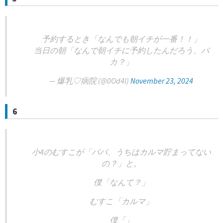
予約するとき「なんでも朝イチが一番！！」
当日の朝「なんで朝イチに予約したんだろう、バ
カ？」
— 爆乳♡病院 (@0Od4l)
November 23, 2024
6
小4のむすこが「パパ、うちはカルマ貯まってない
の？」と。
僕「なんて？」
むすこ「カルマ」
僕「」