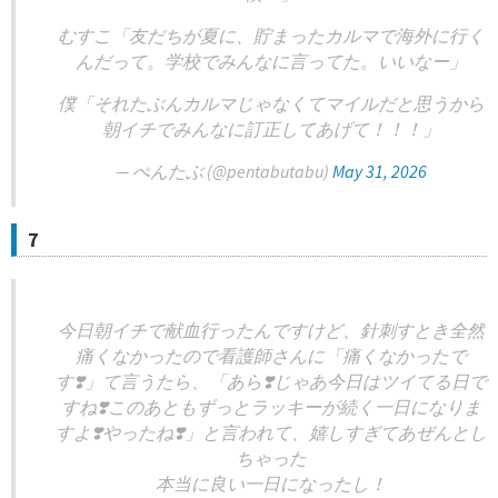
むすこ「友だちが夏に、貯まったカルマで海外に行く
んだって。学校でみんなに言ってた。いいなー」
僕「それたぶんカルマじゃなくてマイルだと思うから
朝イチでみんなに訂正してあげて！！！」
— ぺんたぶ (@pentabutabu)
May 31, 2026
7
今日朝イチで献血行ったんですけど、針刺すとき全然
痛くなかったので看護師さんに「痛くなかったで
す❣️」て言うたら、「あら❣️じゃあ今日はツイてる日で
すね❣️このあともずっとラッキーが続く一日になりま
すよ❣️やったね❣️」と言われて、嬉しすぎてあぜんとし
ちゃった
本当に良い一日になったし！