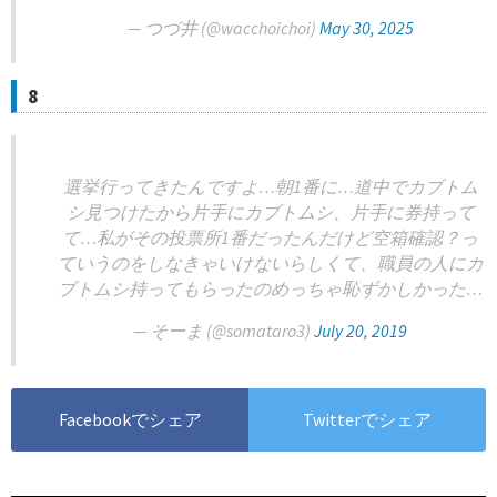
— つづ井 (@wacchoichoi)
May 30, 2025
8
選挙行ってきたんですよ…朝1番に…道中でカブトム
シ見つけたから片手にカブトムシ、片手に券持って
て…私がその投票所1番だったんだけど空箱確認？っ
ていうのをしなきゃいけないらしくて、職員の人にカ
ブトムシ持ってもらったのめっちゃ恥ずかしかった…
— そーま (@somataro3)
July 20, 2019
Facebookでシェア
Twitterでシェア