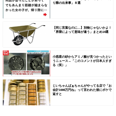
り際の出来事」８選
【同じ言葉なのに…】別物じゃないかよ！
「界隈によって意味が違う」まとめ14選
小惑星の砂からアミノ酸が見つかったとい
うニュース→「このコメントが日本人すぎ
る（笑）」
じいちゃんばぁちゃんがやってる店で「お
会計1000万円ね」って言われた後にボケで
返すと