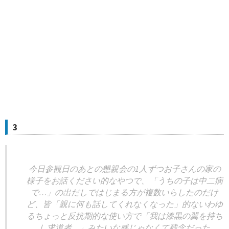
3
今日参観日のあとの懇親会の1人ずつお子さんの家の
様子をお話ください的なやつで、「うちの子は中二病
で…」の出だしではじまる方が複数いらしたのだけ
ど、皆「親に何も話してくれなくなった」的ないわゆ
るちょっと反抗期的な使い方で「我は漆黒の翼を持ち
し求道者…」みたいな感じゃなくて残念だった