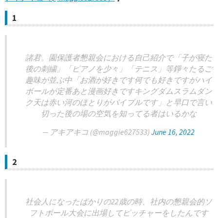
1
諸君。園保護者懇親会における自己紹介で「子が寝た
後の刺繍」「ピアノを少々」「テニス」等錚々たるご
趣味が並ぶ中「お酒が好きです何でも好きですがハイ
ボールが定番あと漫画好きですキングダムスラムダン
ク天は赤い河のほとりがバイブルです」と早口で言い
切った後の場の空気を知ってる者はいるかな
— アキアキコ (@maggie627533)
June 16, 2022
2
社会人になったばかりの22歳の時、社内の懇親会的ソ
フトボール大会に出場してピッチャーをしたんです