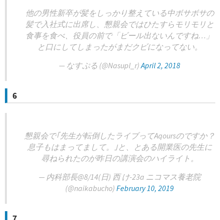
他の男性新卒が髪をしっかり整えている中ボサボサの
髪で入社式に出席し、懇親会ではひたすらモリモリと
食事を食べ、役員の前で「ビール出ないんですね…」
と口にしてしまったがまだクビになってない。
— なすぷる (@Nasupl_r)
April 2, 2018
6
懇親会で｢先生が転倒したライブってAqoursのですか？
息子もはまってまして。｣と、とある開業医の先生に
尋ねられたのが昨日の講演会のハイライト。
— 内科部長@8/14(日) 西 け-23a ニコマス養老院
(@naikabucho)
February 10, 2019
7