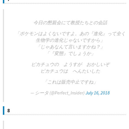
今日の懇親会にて教授たちとの会話
「ポケモンはよくないですよ。あの『進化』って全く
生物学の進化じゃないですから」
「じゃあなんて言いますかね？」
「『変態』でしょうか」
ピカチュウの ようすが おかしいぞ
ピカチュウは へんたいした
「これは販売中止ですね」
— シータ (@Perfect_Insider)
July 16, 2018
8