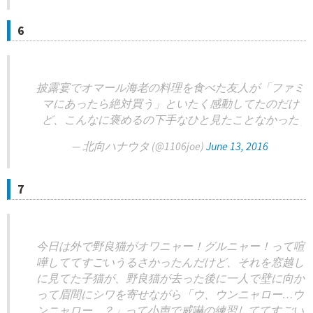
6
披露宴でオマール海老の料理を食べた友人が「ファミ
マにあったら絶対買う」といたく感動してたのだけ
ど、こんなに褒めるの下手なひと見たことなかった
— 北向ハナウタ (@1106joe)
June 13, 2016
7
今日は外で野良猫がオワニャー！グルニャー！って喧
嘩しててすごいうるさかったんだけど、それを窓越し
に見てた子猫が、野良猫が去った後に一人で壁に向か
って眉間にシワを寄せながら「ウ、ウンニャロー…ウ
ンニャロー…？」って小声で威嚇の練習しててすごい