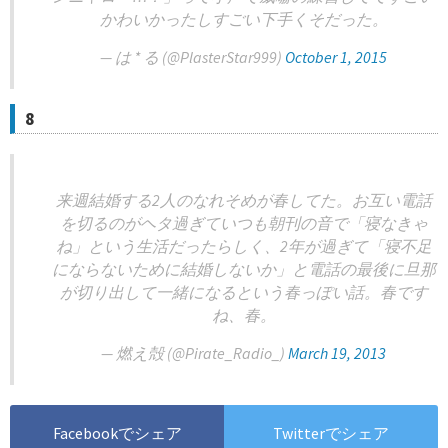
かわいかったしすごい下手くそだった。
— は * る (@PlasterStar999)
October 1, 2015
8
来週結婚する2人のなれそめが春してた。お互い電話
を切るのがヘタ過ぎていつも朝刊の音で「寝なきゃ
ね」という生活だったらしく、2年が過ぎて「寝不足
にならないために結婚しないか」と電話の最後に旦那
が切り出して一緒になるという春っぽい話。春です
ね、春。
— 燃え殻 (@Pirate_Radio_)
March 19, 2013
Facebookでシェア
Twitterでシェア