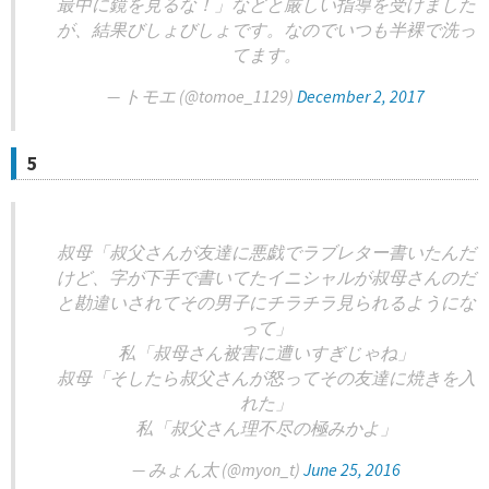
最中に鏡を見るな！」などと厳しい指導を受けました
が、結果びしょびしょです。なのでいつも半裸で洗っ
てます。
— トモエ (@tomoe_1129)
December 2, 2017
5
叔母「叔父さんが友達に悪戯でラブレター書いたんだ
けど、字が下手で書いてたイニシャルが叔母さんのだ
と勘違いされてその男子にチラチラ見られるようにな
って」
私「叔母さん被害に遭いすぎじゃね」
叔母「そしたら叔父さんが怒ってその友達に焼きを入
れた」
私「叔父さん理不尽の極みかよ」
— みょん太 (@myon_t)
June 25, 2016