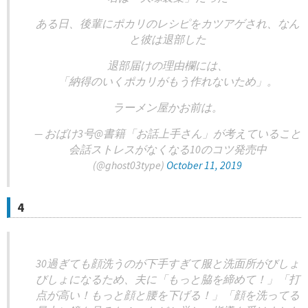
ある日、後輩にポカリのレシピをカツアゲされ、なん
と彼は退部した
退部届けの理由欄には、
「納得のいくポカリがもう作れないため」。
ラーメン屋かお前は。
— おばけ3号@書籍「お話上手さん」が考えていること
会話ストレスがなくなる10のコツ発売中
(@ghost03type)
October 11, 2019
4
30過ぎても顔洗うのが下手すぎて服と洗面所がびしょ
びしょになるため、夫に「もっと脇を締めて！」「打
点が高い！もっと顔と腰を下げる！」「顔を洗ってる