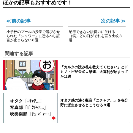
ほかの記事もおすすめです！
≪ 前の記事
次の記事 ≫
小学校のプールの授業で浴びさせ
納得できない説得力に欠ける！
られた「シャワー」に恐るべし証
（笑）どの口がそれを言う比較８
言が止まらない８選
選
関連する記事
「カルタの読み札を教えてください」とド
ミノ・ピザ公式→早速、大喜利が始まって
た11選
オタク感の沸く擬音「ニチャア…」を各分
野に派生させるとこうなる８選