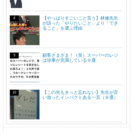
【やっぱりすごいこと言う】林修先生
が語った「やりたいこと」より「でき
ること」を選ぶ理由
顧客さまざま！（笑）スーパーのレジ
は珍事が充満している９選
【この先もきっと忘れない】先生が言
い放ったインパクトある一言（８選）