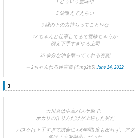
1 どういう意味や
5 油吸えてえらい
3 縁の下の力持ちってことやな
18 ちゃんと仕事してるて意味ちゃうか
例え下手すぎやろ上司
35 余分な油を吸ってくれる有能
— 2ちゃんねる迷言集 (@mg2b5)
June 14, 2022
3
大川君は中高バスケ部で、
ポカリの作り方だけが上達した男だ
バスケは下手すぎて試合にも6年間1度も出れず、アダ
名は「大塚製薬」だった