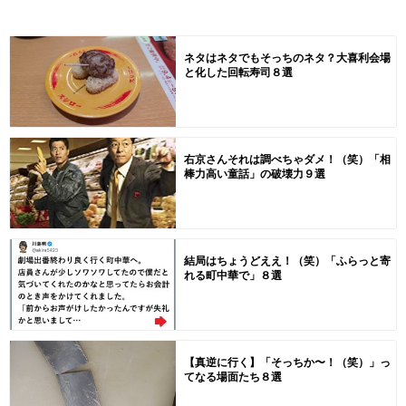
ネタはネタでもそっちのネタ？大喜利会場
と化した回転寿司８選
右京さんそれは調べちゃダメ！（笑）「相
棒力高い童話」の破壊力９選
結局はちょうどええ！（笑）「ふらっと寄
れる町中華で」８選
【真逆に行く】「そっちか〜！（笑）」っ
てなる場面たち８選