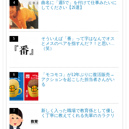
曲名に「週5で」を付けて仕事みたいに
してください【25選】
そういえば「番」って字はなんでオス
とメスのペアを指すんだ？！と思い…
（笑）
「モコモコ」が12年ぶりに復活販売→
アクションを起こした担当者さんがい
る
新しく入った職場で教育係として優し
く丁寧に教えてくれる先輩のカラクリ