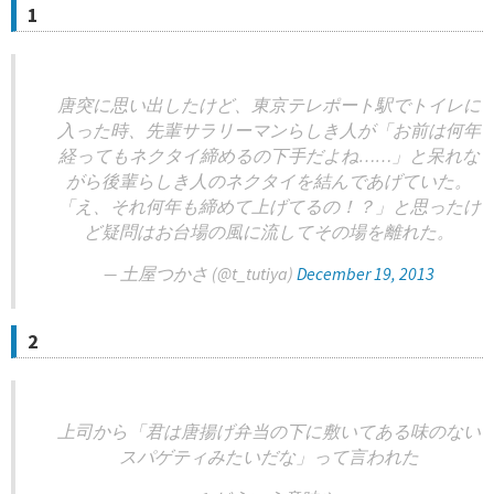
1
唐突に思い出したけど、東京テレポート駅でトイレに
入った時、先輩サラリーマンらしき人が「お前は何年
経ってもネクタイ締めるの下手だよね……」と呆れな
がら後輩らしき人のネクタイを結んであげていた。
「え、それ何年も締めて上げてるの！？」と思ったけ
ど疑問はお台場の風に流してその場を離れた。
— 土屋つかさ (@t_tutiya)
December 19, 2013
2
上司から「君は唐揚げ弁当の下に敷いてある味のない
スパゲティみたいだな」って言われた