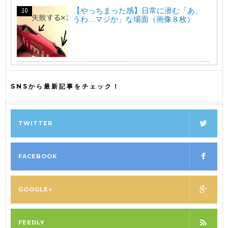
【やっちまった感】日常に潜む「あ、
うわ…マジか」な場面（画像８枚）
SNSから最新記事をチェック！
TWITTER
FACEBOOK
GOOGLE+
FEEDLY