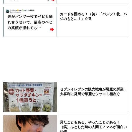
ガードを固めろ！（笑）「パンツ１枚、ハ
ジのもと…！」９選
セブンイレブンの販売戦略が悪魔の所業→
大喜利に発展で華麗なツッコミ相次ぐ
見たこともある、やったことがある！
（笑）ふとした時の人間モノマネが面白い
30選