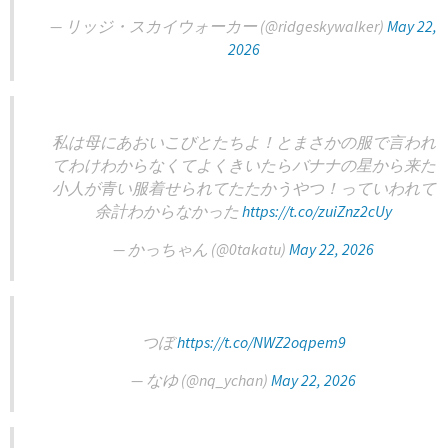
— リッジ・スカイウォーカー (@ridgeskywalker)
May 22,
2026
私は母にあおいこびとたちよ！とまさかの服で言われ
てわけわからなくてよくきいたらバナナの星から来た
小人が青い服着せられてたたかうやつ！っていわれて
余計わからなかった
https://t.co/zuiZnz2cUy
— かっちゃん (@0takatu)
May 22, 2026
つぼ
https://t.co/NWZ2oqpem9
— なゆ (@nq_ychan)
May 22, 2026