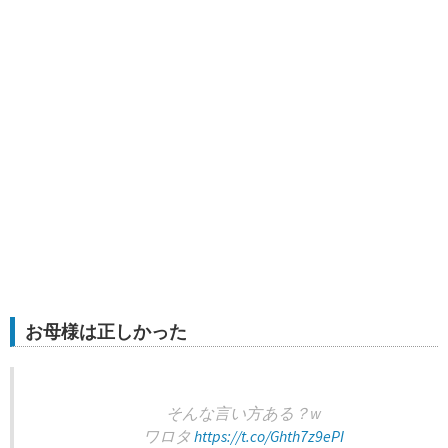
お母様は正しかった
そんな言い方ある？w
ワロタ
https://t.co/Ghth7z9ePI