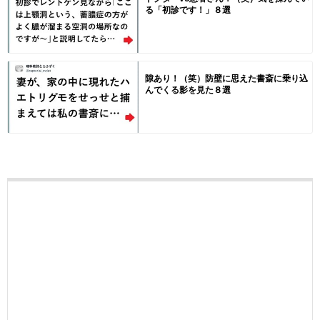
る「初診です！」８選
隙あり！（笑）防壁に思えた書斎に乗り込
んでくる影を見た８選