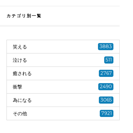
カテゴリ別一覧
笑える
3883
泣ける
511
癒される
2767
衝撃
2490
為になる
3065
その他
7921