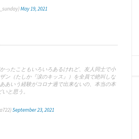
sunday)
May 19, 2021
かったこともいろいろあるけれど、友人同士で小
ザン（たしか『涙のキッス』）を全員で絶叫しな
ああいう経験がコロナ過で出来ないの、本当の本
どいと思う。
a722)
September 23, 2021