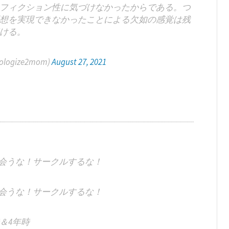
フィクション性に気づけなかったからである。つ
想を実現できなかったことによる欠如の感覚は残
ける。
ogize2mom)
August 27, 2021
と会うな！サークルするな！
と会うな！サークルするな！
時＆4年時