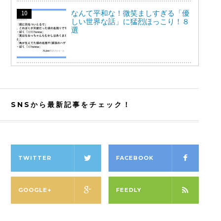
なんて平和な！微笑ましすぎる「優
しい世界な話」に猛烈ほっこり！８
選
SNSから最新記事をチェック！
TWITTER
FACEBOOK
GOOGLE+
FEEDLY