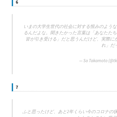
6
いまの大学生世代の社会に対する恨みのような
るんだよな。聞きたかった言葉は「あなたたち
皆が引き受ける」だと思うんだけど、実際に
れ」だ
— So Takamoto (@t
7
ふと思ったけど、あと2年くらい今のコロナの