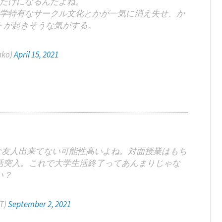
だけになるんだよね。
学特有なサークル文化とかが一気に消え失せ、か
トが起きそうな気がする。
ako)
April 15, 2021
な友人出来てない可能性高いよね。対面授業はもち
活突入。これで大学生活終了ってあんまりじゃな
い？
T)
September 2, 2021