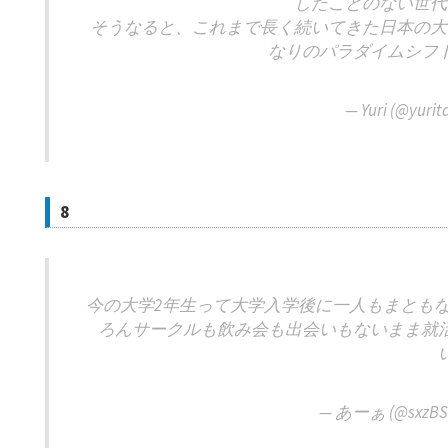
したことのない世代
そうなると、これまで長く続いてきた日本の大
なりのパラダイムシフ
— Yuri (@yurit
8
今の大学2年生って大学入学後に一人もまとも
ろんサークルも飲み会も出会いもないまま就
— あーぁ (@sxzBS