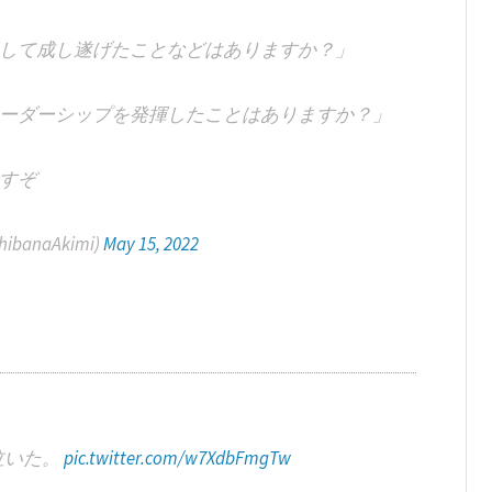
して成し遂げたことなどはありますか？」
ーダーシップを発揮したことはありますか？」
すぞ
banaAkimi)
May 15, 2022
泣いた。
pic.twitter.com/w7XdbFmgTw