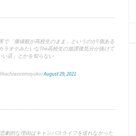
害で「価値観が高校生のまま」というのが1個ある
ラオケみたいなThe高校生の放課後気分が抜けて
いい店」とかを知らない
hiwaremayuko)
August 29, 2021
悲劇的な理由はキャンパスライフを送れなかった