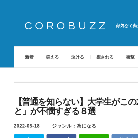
COROBUZZ
何気なく転
新着
笑える
泣ける
癒される
衝撃
【普通を知らない】大学生がこの
と」が不憫すぎる８選
2022-05-18
ジャンル：
為になる