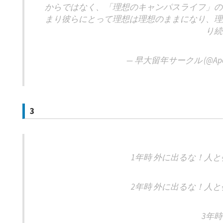
からではなく、「理想のキャンパスライフ」の
まり彼らにとって理想は理想のままになり、理
り続
— 早大留年サークル (@Apol
3
1年時 外に出るな！人
2年時 外に出るな！人
3年