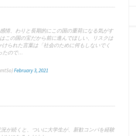
感情、わりと長期的にこの国の重荷になる気がす
はこの国の宝だから前に進んでほしい、リスクは
かけられた言葉は「社会のために何もしないでく
ったので…
kmtSo)
February 3, 2021
状況が続くと、ついに大学生が、新歓コンパを経験