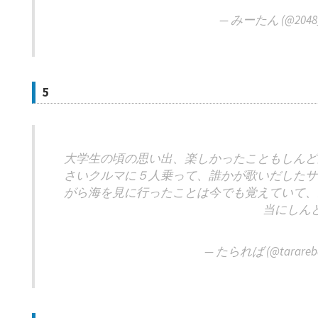
— みーたん (@2048_
5
大学生の頃の思い出、楽しかったこともしんど
さいクルマに５人乗って、誰かが歌いだしたサ
がら海を見に行ったことは今でも覚えていて、
当にしん
— たられば (@tarareb