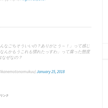
んなごちそういいの？ありがとう～！」って感じ
なんかもうこれも慣れたっすわ」って腐った態度
はなぜなの？
emotonomukuu)
January 25, 2018
リンク