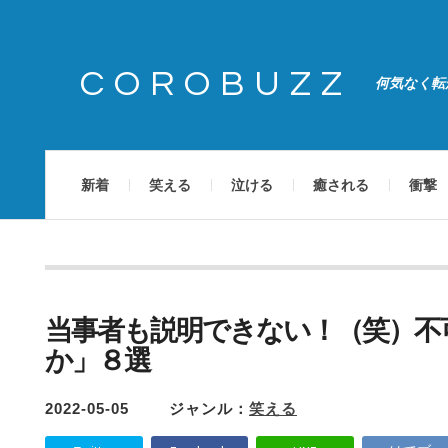
COROBUZZ
何気なく転
新着
笑える
泣ける
癒される
衝撃
当事者も説明できない！（笑）不
か」８選
2022-05-05
ジャンル：
笑える