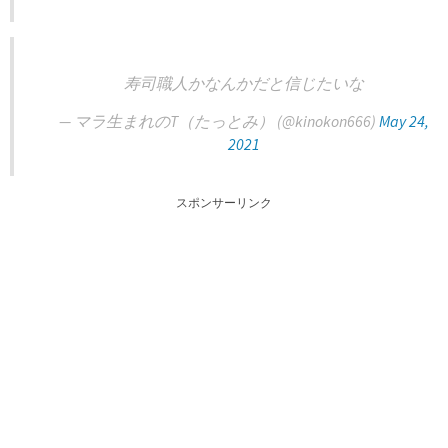
寿司職人かなんかだと信じたいな
— マラ生まれのT（たっとみ） (@kinokon666)
May 24,
2021
スポンサーリンク