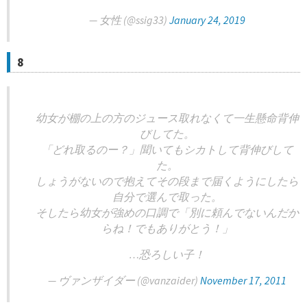
— 女性 (@ssig33)
January 24, 2019
8
幼女が棚の上の方のジュース取れなくて一生懸命背伸
びしてた。
「どれ取るのー？」聞いてもシカトして背伸びして
た。
しょうがないので抱えてその段まで届くようにしたら
自分で選んで取った。
そしたら幼女が強めの口調で「別に頼んでないんだか
らね！でもありがとう！」
…恐ろしい子！
— ヴァンザイダー (@vanzaider)
November 17, 2011