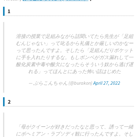
1
溶接の授業で足組みながら話聞いてたら先生が「足組
むんじゃない」って叱るから礼儀とか厳しいのかなー
って思ったんですよ。そしたら「足組んだりポケット
に手を入れたりするな。もしボンベがガス漏れして一
酸化炭素中毒や酸欠になったらそういう奴から逃げ遅
れる」ってほんとにあった怖い話はじめた
— ぶらこんちゃん (@burakon)
April 27, 2022
2
「母がクイーンが好きだったなと思って、誘って一緒
にボヘミアン・ラプソディ観に行ったんですよ。そし