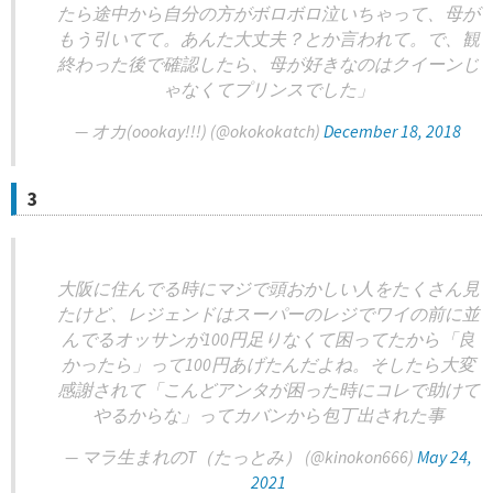
たら途中から自分の方がボロボロ泣いちゃって、母が
もう引いてて。あんた大丈夫？とか言われて。で、観
終わった後で確認したら、母が好きなのはクイーンじ
ゃなくてプリンスでした」
— オカ(oookay!!!) (@okokokatch)
December 18, 2018
3
大阪に住んでる時にマジで頭おかしい人をたくさん見
たけど、レジェンドはスーパーのレジでワイの前に並
んでるオッサンが100円足りなくて困ってたから「良
かったら」って100円あげたんだよね。そしたら大変
感謝されて「こんどアンタが困った時にコレで助けて
やるからな」ってカバンから包丁出された事
— マラ生まれのT（たっとみ） (@kinokon666)
May 24,
2021