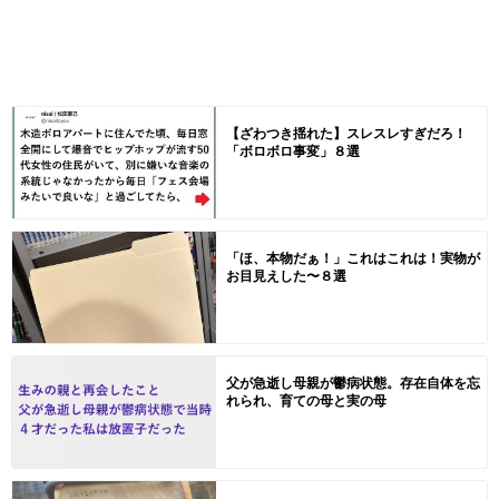
【ざわつき揺れた】スレスレすぎだろ！
「ボロボロ事変」８選
「ほ、本物だぁ！」これはこれは！実物が
お目見えした〜８選
父が急逝し母親が鬱病状態。存在自体を忘
れられ、育ての母と実の母