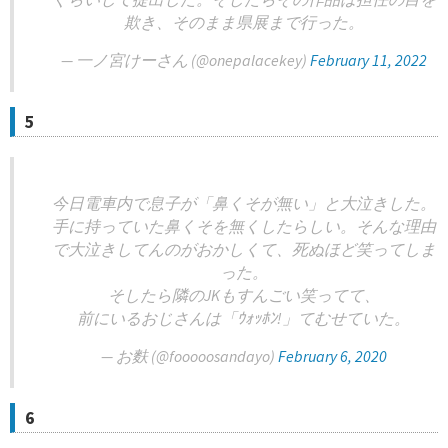
欺き、そのまま県展まで行った。
— 一ノ宮けーさん (@onepalacekey)
February 11, 2022
5
今日電車内で息子が「鼻くそが無い」と大泣きした。
手に持っていた鼻くそを無くしたらしい。そんな理由
で大泣きしてんのがおかしくて、死ぬほど笑ってしま
った。
そしたら隣のJKもすんごい笑ってて、
前にいるおじさんは「ｳｫｯﾎﾝ!」てむせていた。
— お麩 (@fooooosandayo)
February 6, 2020
6