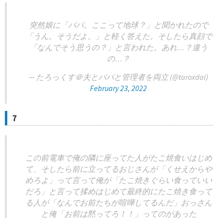
突然娘に「パパ。ここって地球？」と聞かれたので
「うん。そうだよ。」と軽く答えた。そしたら真顔で
「なんでそう思うの？」と言われた。あれ…？違う
の…？
— たろっくす＠夫とパパと管理者を両立 (@taroxdai)
February 23, 2022
7
この前電車で俺の隣に座ってた人がたこ焼食いはじめ
て、そしたら前に立ってるおじさんが「くせえからや
めろよ」って言って俺が「たこ焼きぐらい食っていい
だろ」と言って揉めはじめて最終的にたこ焼き食って
る人が「なんでお前たちが喧嘩してるんだ」おっさん
と俺「お前は黙ってろ！！」ってのがあった