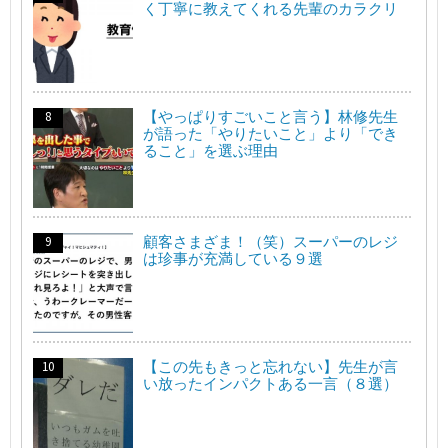
く丁寧に教えてくれる先輩のカラクリ
【やっぱりすごいこと言う】林修先生
が語った「やりたいこと」より「でき
ること」を選ぶ理由
顧客さまざま！（笑）スーパーのレジ
は珍事が充満している９選
【この先もきっと忘れない】先生が言
い放ったインパクトある一言（８選）