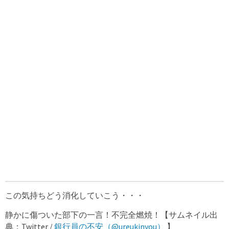
この気持ちどう消化していこう・・・
静かに傷ついた部下の一言！不完全燃焼！【サムネイル出
典：Twitter /
銀行員の不安（@ureukinyou）
】