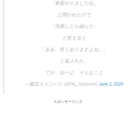
「車変わりましたね」
と聞かれたので
「洗車したら縮んだ」
と答えると
「ああ、良くありますよね。」
と返された。
てか、ねーよ そんなこと
— 鑑定人イシバシ (@FAL_Ishibashi)
June 2, 2020
スポンサーリンク