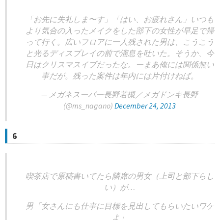
「お先に失礼しま〜す」「はい、お疲れさん」いつも
より気合の入ったメイクをした部下の女性が早足で帰
って行く。広いフロアに一人残された男は、こうこう
と光るディスプレイの前で溜息を吐いた。そうか、今
日はクリスマスイブだったな。ーまあ俺には関係無い
事だが。残った案件は年内には片付けねば。
— メガネスーパー長野若槻／メガドンキ長野
(@ms_nagano)
December 24, 2013
6
喫茶店で原稿書いてたら隣席の男女（上司と部下らし
い）が…
男「女さんにも仕事に目標を見出してもらいたいワケ
よ」