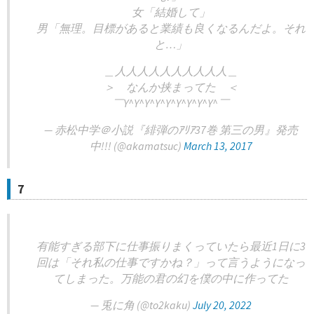
女「結婚して」
男「無理。目標があると業績も良くなるんだよ。それ
と…」
＿人人人人人人人人人人＿
＞ なんか挟まってた ＜
￣Y^Y^Y^Y^Y^Y^Y^Y^Y^￣
— 赤松中学＠小説『緋弾のｱﾘｱ37巻 第三の男』発売
中!!! (@akamatsuc)
March 13, 2017
7
有能すぎる部下に仕事振りまくっていたら最近1日に3
回は「それ私の仕事ですかね？」って言うようになっ
てしまった。万能の君の幻を僕の中に作ってた
— 兎に角 (@to2kaku)
July 20, 2022