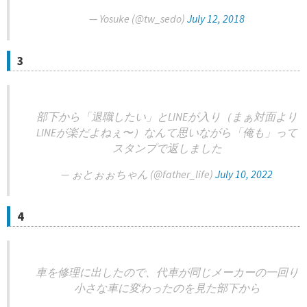
— Yosuke (@tw_sedo)
July 12, 2018
3
部下から「退職したい」とLINEが入り（まぁ対面より
LINEが楽だよねぇ〜）なんて思いながら「俺も」って
スタンプで返しました
— ぉとぉぉちゃん (@father_life)
July 10, 2022
4
車を修理に出したので、代車が同じメーカーの一回り
小さな車に変わったのを見た部下から