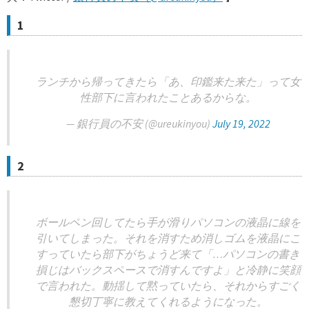
1
ランチから帰ってきたら「あ、印鑑来た来た」って女
性部下に言われたことあるからな。
— 銀行員の不安 (@ureukinyou)
July 19, 2022
2
ボールペン回してたら手が滑りパソコンの液晶に線を
引いてしまった。それを消すため消しゴムを液晶にこ
すっていたら部下がちょうど来て「…パソコンの書き
損じはバックスペースで消すんですよ」と冷静に笑顔
で言われた。動揺して黙っていたら、それからすごく
懇切丁寧に教えてくれるようになった。