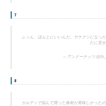
7
ふぅん、ほんとにいいんだ。ヤケクソになった
たに見せ
— アンドーナッツ (@Dr_A
8
カルディで悩んで買った食材が美味しかったの