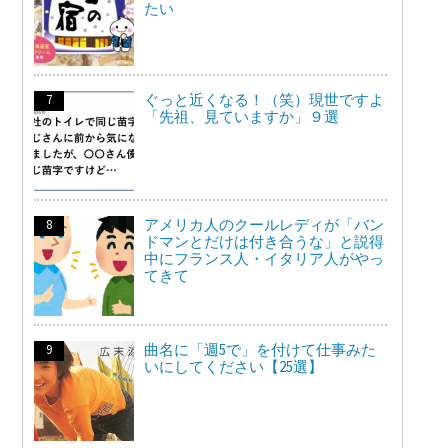
たい
ぐっと近くなる！（笑）現世ですよ
「先祖、見ていますか」９選
アメリカ人のクールレディが「バン
ドマンとだけは付き合うな」と説得
中にフランス人・イタリア人がやっ
てきて
曲名に「週5で」を付けて仕事みた
いにしてください【25選】