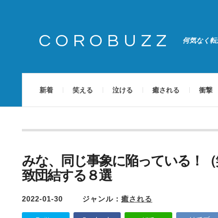
COROBUZZ
何気なく転
新着
笑える
泣ける
癒される
衝撃
みな、同じ事象に陥っている！（
致団結する８選
2022-01-30
ジャンル：
癒される