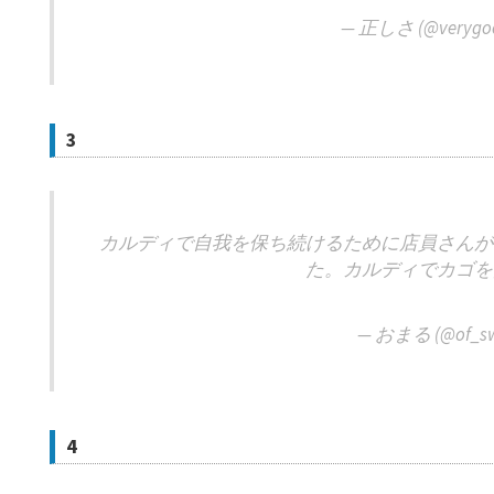
— 正しさ (@verygood
3
カルディで自我を保ち続けるために店員さんが
た。カルディでカゴを
— おまる (@of_s
4