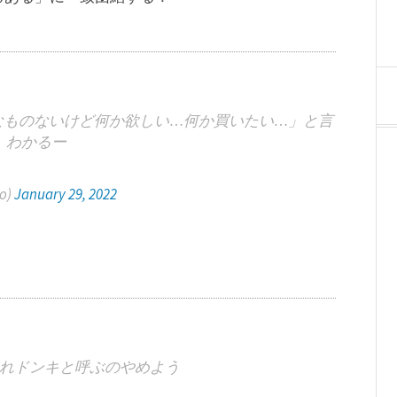
なものないけど何か欲しい…何か買いたい…」と言
 わかるー
o)
January 29, 2022
れドンキと呼ぶのやめよう