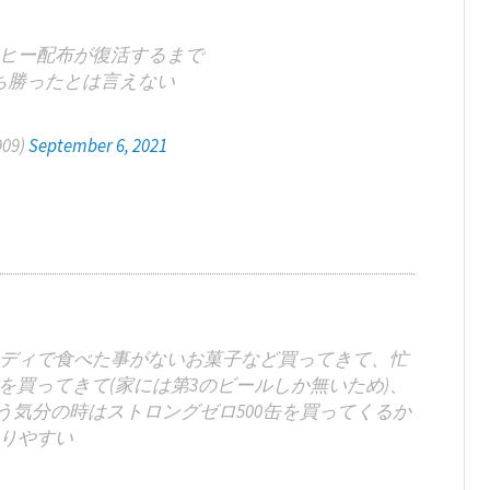
ヒー配布が復活するまで
ち勝ったとは言えない
909)
September 6, 2021
ディで食べた事がないお菓子など買ってきて、忙
買ってきて(家には第3のビールしか無いため)、
気分の時はストロングゼロ500缶を買ってくるか
りやすい