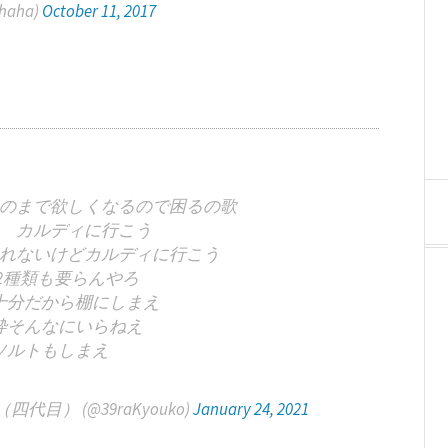
haha)
October 11, 2017
のまで欲しくなるので困るの歌
 カルディに行こう
れないけどカルディに行こう
2種類も要らんやろ
十分だから棚にしまえ
枠そんなにいらねえ
ソルトもしまえ
） (@39raKyouko)
January 24, 2021