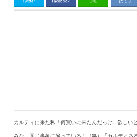
Twitter
Facebook
LINE
はてブ
カルディに来た私「何買いに来たんだっけ…欲しい
みな、同じ事象に陥っている！（笑）「カルディあ