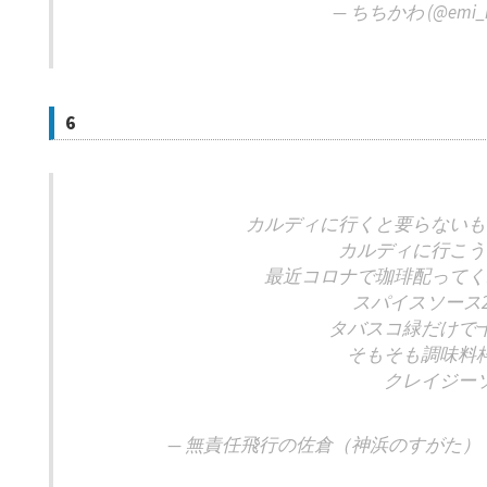
— ちちかわ (@emi_
6
カルディに行くと要らないも
カルディに行こう
最近コロナで珈琲配ってく
スパイスソース
タバスコ緑だけで
そもそも調味料
クレイジー
— 無責任飛行の佐倉（神浜のすがた）（四代目