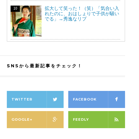
拡大して笑った！（笑）「気合い入
れたのに、おはしょりで子供が騒い
でる」→秀逸なリプ
SNSから最新記事をチェック！
TWITTER
FACEBOOK
GOOGLE+
FEEDLY