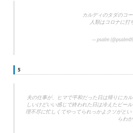
カルディのタダのコー
人類はコロナに打
— psalm (@psalm0
5
夫の仕事が、ヒマで平和だった日は帰りにカル
しいけどいい感じで終われた日は冷えたビールを
理不尽に忙しくてやってられっかよクソがという
らわか