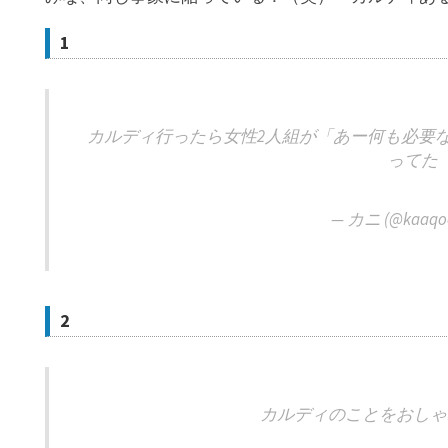
1
カルディ行ったら女性2人組が「あー何も必要
ってた
— カニ (@kaaqo
2
カルディのことをおしゃ